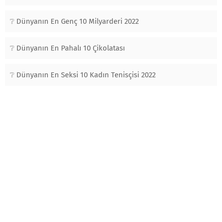
Dünyanın En Genç 10 Milyarderi 2022
Dünyanın En Pahalı 10 Çikolatası
Dünyanın En Seksi 10 Kadın Tenisçisi 2022