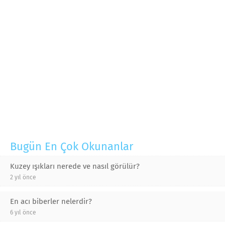
Bugün En Çok Okunanlar
Kuzey ışıkları nerede ve nasıl görülür?
2 yıl önce
En acı biberler nelerdir?
6 yıl önce