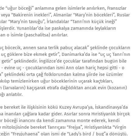
de “uğur böceği” anlamına gelen isimlerle anılırken, Fransızlar
ı” veya “Bakirenin inekleri”, Almanlar “Mary’nin böcekleri”, Ruslar
ılar “Mary’nin tavuğu”, İrlandalılar “Tanrı’nın küçük ineği”
şlerdir. Yunanlılar’da ise paskalya zamanında leylakların
an o isimle (paschalitsa) anılırlar.
ç uç böcecik, annen sana terlik pabuç alacak” şeklinde çocukların
ç uç göklere bize ekmek getir”, Danimarka’da ise “uç uç Tanrı’nın
getir” şeklindedir. İngilizce’de çocuklar tarafından bugün bile
- evine uç - çocuklarından ismi Ann olan hariç hepsi gitti - o
a” şeklindeki orta çağ folklorundan kalma şiirde ise üzümler
kılıp temizlenirken uğur böceklerinin uçarak kaçtıkları,
(larvaların) kaçışarak etrafa dağıldıktan ancak evin (kozanın)
ı anlatılır.
e bereket ile ilişkisinin kökü Kuzey Avrupa’ya, İskandinavya’da
na inanılan çağlara kadar gider. Asırlar sonra Hıristiyanlık birçok
ğur böceği inancını da kendi zamanına monte ederek, kendi
 mitolojisinde bereket Tanrıçası “Frejya”, Hristiyanlıkta “Virgin
eğin “Freyjuhaena” olan ismi de “Lady’s bird / bug”a dönüştü.