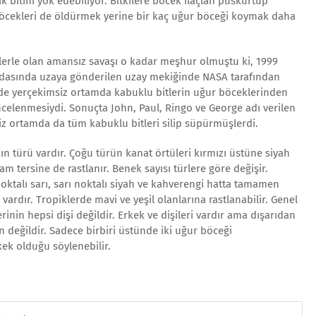
k bitini yok edebiliyor. Bitkilere böcek ilaçlan püskürtüp
ı böcekleri de öldürmek yerine bir kaç uğur böceği koymak daha
tlerle olan amansız savaşı o kadar meşhur olmuştu ki, 1999
ndasında uzaya gönderilen uzay mekiğinde NASA tarafından
de yerçekimsiz ortamda kabuklu bitlerin uğur böceklerinden
incelenmesiydi. Sonuçta John, Paul, Ringo ve George adı verilen
iz ortamda da tüm kabuklu bitleri silip süpürmüşlerdi.
n türü vardır. Çoğu türün kanat örtüleri kırmızı üstüne siyah
m tersine de rastlanır. Benek sayısı türlere göre değişir.
noktalı sarı, sarı noktalı siyah ve kahverengi hatta tamamen
ardır. Tropiklerde mavi ve yeşil olanlarına rastlanabilir. Genel
inin hepsi dişi değildir. Erkek ve dişileri vardır ama dışarıdan
değildir. Sadece birbiri üstünde iki uğur böceği
ek olduğu söylenebilir.