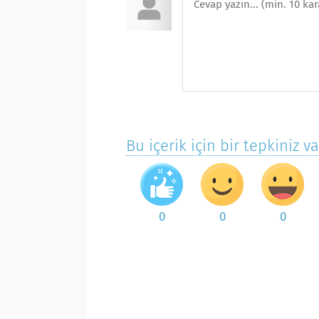
Bu içerik için bir tepkiniz v
0
0
0