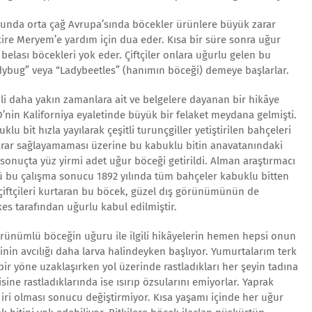
nunda orta çağ Avrupa’sında böcekler ürünlere büyük zarar
akire Meryem’e yardım için dua eder. Kısa bir süre sonra uğur
belası böcekleri yok eder. Çiftçiler onlara uğurlu gelen bu
ybug” veya “Ladybeetles” (hanımın böceği) demeye başlarlar.
ili daha yakın zamanlara ait ve belgelere dayanan bir hikâye
D’nin Kaliforniya eyaletinde büyük bir felaket meydana gelmişti.
lu bit hızla yayılarak çeşitli turunçgiller yetiştirilen bahçeleri
yarar sağlayamaması üzerine bu kabuklu bitin anavatanındaki
 sonuçta yüz yirmi adet uğur böceği getirildi. Alman araştırmacı
ü bu çalışma sonucu 1892 yılında tüm bahçeler kabuklu bitten
ı çiftçileri kurtaran bu böcek, güzel dış görünümünün de
kes tarafından uğurlu kabul edilmiştir.
rünümlü böceğin uğuru ile ilgili hikâyelerin hemen hepsi onun
ğinin avcılığı daha larva halindeyken başlıyor. Yumurtalarım terk
 bir yöne uzaklaşırken yol üzerinde rastladıkları her şeyin tadına
isine rastladıklarında ise ısırıp özsularını emiyorlar. Yaprak
 iri olması sonucu değiştirmiyor. Kısa yaşamı içinde her uğur