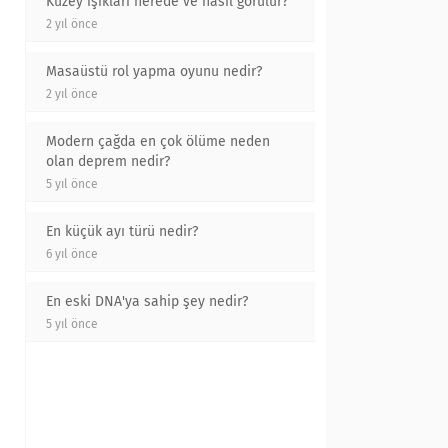
Kuzey ışıkları nerede ve nasıl görülür?
2 yıl önce
Masaüstü rol yapma oyunu nedir?
2 yıl önce
Modern çağda en çok ölüme neden
olan deprem nedir?
5 yıl önce
En küçük ayı türü nedir?
6 yıl önce
En eski DNA'ya sahip şey nedir?
5 yıl önce