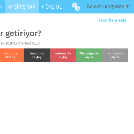
Select Language
▼
R
GİRİŞ YAP
ÜYE OL
Favorilere Ekle
r getiriyor?
cak 2020 Cumartesi 16:20
Reddit'te
Tumblr'da
Pinterest'te
WhatsApp'da
E-posta'da
Paylaş
Paylaş
Paylaş
Paylaş
Paylaş