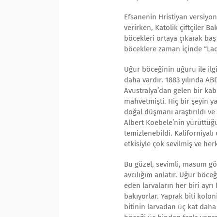
Efsanenin Hristiyan versiyo
verirken, Katolik çiftçiler B
böcekleri ortaya çıkarak baş 
böceklere zaman içinde “Lad
Uğur böceğinin uğuru ile ilg
daha vardır. 1883 yılında AB
Avustralya’dan gelen bir kabuk
mahvetmişti. Hiç bir şeyin 
doğal düşmanı araştırıldı ve
Albert Koebele’nin yürüttüğ
temizlenebildi. Kaliforniyal
etkisiyle çok sevilmiş ve her
Bu güzel, sevimli, masum gö
avcılığım anlatır. Uğur böce
eden larvaların her biri ayrı
bakıyorlar. Yaprak biti kolon
bitinin larvadan üç kat daha