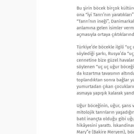
Bu şirin böcek birçok kültür
ona “İyi Tanrı’nın yaratıklar
“Tanrı’nın ineği”, Danimarkal
anlamına gelen isimler vermi
açmasıyla ortaya çıktıklarınd
Türkiye’de böcekle ilgili “u
söylediği şarkı, Rusya’da “u
cennetine bize güzel havalar 
söylenen “uç uç uğur böceği 
da kızartma tavasının altınd
toplandıktan sonra bağlar ya
yumurtadan çıkan çocukların 
asmaya yapışık kalarak yandığ
Uğur böceğinin, uğur, şans v
mitolojik tanrıların yaşadığı
batıl inançta olduğu gibi u
hikâyesini yarattı. İskandinav
Mary”e (Bakire Meryem), böc