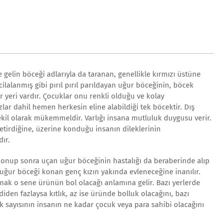
 gelin böceği adlarıyla da taranan, genellikle kırmızı üstüne
cilalanmış gibi pırıl pırıl parıldayan uğur böceğinin, böcek
r yeri vardır. Çocuklar onu renkli olduğu ve kolay
ızlar dahil hemen herkesin eline alabildiği tek böcektir. Dış
l olarak mükemmeldir. Varlığı insana mutluluk duygusu verir.
getirdiğine, üzerine konduğu insanın dileklerinin
ır.
konup sonra uçan uğur böceğinin hastalığı da beraberinde alıp
uğur böceği konan genç kızın yakında evleneceğine inanılır.
mak o sene ürünün bol olacağı anlamına gelir. Bazı yerlerde
iden fazlaysa kıtlık, az ise üründe bolluk olacağını, bazı
 sayısının insanın ne kadar çocuk veya para sahibi olacağını