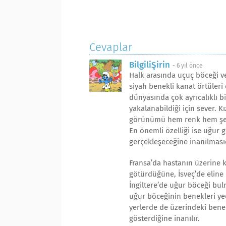
Cevaplar
BilgiliŞirin
-
6 yıl önce
Halk arasında uçuç böceği ve
siyah benekli kanat örtüleri 
dünyasında çok ayrıcalıklı bi
yakalanabildiği için sever. K
görünümü hem renk hem şeki
En önemli özelliği ise uğur 
gerçekleşeceğine inanılmasıd
Fransa’da hastanın üzerine 
götürdüğüne, İsveç’de eline 
İngiltere’de uğur böceği bul
uğur böceğinin benekleri yed
yerlerde de üzerindeki benek
gösterdiğine inanılır.