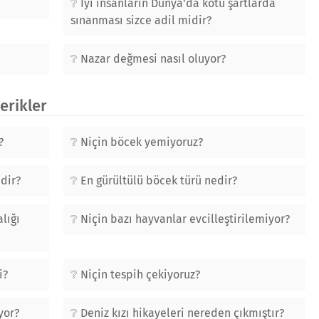
İyi insanların Dünya'da kötü şartlarda
sınanması sizce adil midir?
Nazar değmesi nasıl oluyor?
çerikler
?
Niçin böcek yemiyoruz?
ndir?
En gürültülü böcek türü nedir?
lığı
Niçin bazı hayvanlar evcilleştirilemiyor?
i?
Niçin tespih çekiyoruz?
yor?
Deniz kızı hikayeleri nereden çıkmıştır?