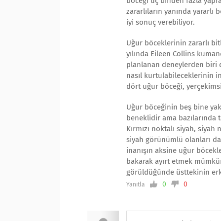
böceği üç binden fazla yapra
zararlıların yanında yararl
iyi sonuç verebiliyor.
Uğur böceklerinin zararlı bi
yılında Eileen Collins kuma
planlanan deneylerden biri 
nasıl kurtulabileceklerinin 
dört uğur böceği, yerçekims
Uğur böceğinin beş bine yakı
beneklidir ama bazılarında ta
Kırmızı noktalı siyah, siyah 
siyah görünümlü olanları da v
inanışın aksine uğur böcekler
bakarak ayırt etmek mümkün 
görüldüğünde üsttekinin erk
0
0
Yanıtla