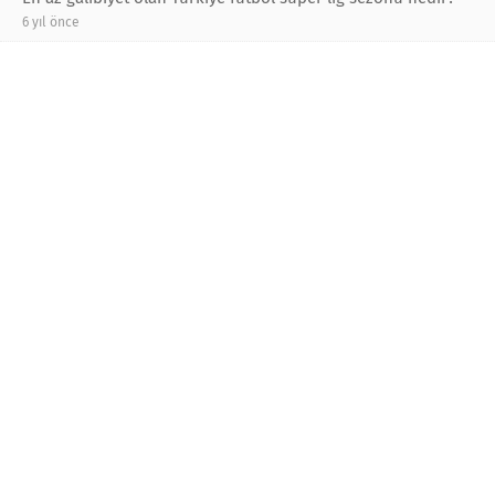
6 yıl önce