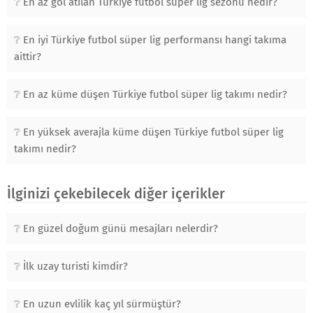
En az gol atılan Türkiye futbol süper lig sezonu nedir?
En iyi Türkiye futbol süper lig performansı hangi takıma
aittir?
En az küme düşen Türkiye futbol süper lig takımı nedir?
En yüksek averajla küme düşen Türkiye futbol süper lig
takımı nedir?
İlginizi çekebilecek diğer içerikler
En güzel doğum günü mesajları nelerdir?
İlk uzay turisti kimdir?
En uzun evlilik kaç yıl sürmüştür?