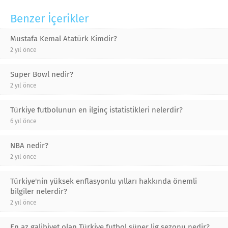
Benzer İçerikler
Mustafa Kemal Atatürk Kimdir?
2 yıl önce
Super Bowl nedir?
2 yıl önce
Türkiye futbolunun en ilginç istatistikleri nelerdir?
6 yıl önce
NBA nedir?
2 yıl önce
Türkiye'nin yüksek enflasyonlu yılları hakkında önemli
bilgiler nelerdir?
2 yıl önce
En az galibiyet olan Türkiye futbol süper lig sezonu nedir?