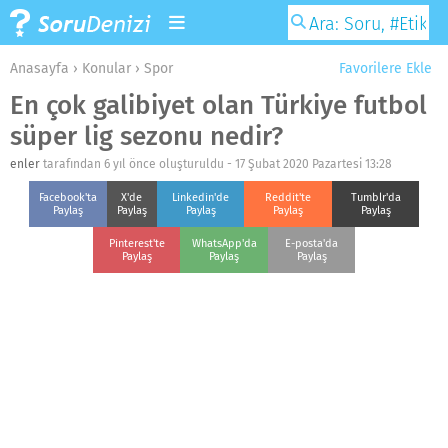
Anasayfa
›
Konular
›
Spor
Favorilere Ekle
En çok galibiyet olan Türkiye futbol
süper lig sezonu nedir?
enler
tarafından 6 yıl önce oluşturuldu -
17 Şubat 2020 Pazartesi 13:28
Facebook'ta
X'de
Linkedin'de
Reddit'te
Tumblr'da
Paylaş
Paylaş
Paylaş
Paylaş
Paylaş
Pinterest'te
WhatsApp'da
E-posta'da
Paylaş
Paylaş
Paylaş