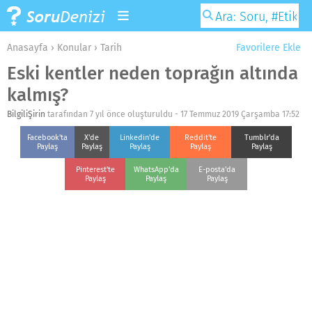
Anasayfa
›
Konular
›
Tarih
Favorilere Ekle
Eski kentler neden toprağın altında
kalmış?
BilgiliŞirin
tarafından 7 yıl önce oluşturuldu -
17 Temmuz 2019 Çarşamba 17:52
Facebook'ta
X'de
Linkedin'de
Reddit'te
Tumblr'da
Paylaş
Paylaş
Paylaş
Paylaş
Paylaş
Pinterest'te
WhatsApp'da
E-posta'da
Paylaş
Paylaş
Paylaş