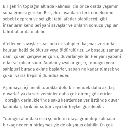
Bir şehrin toprağın altında kalınası için önce orada yaşamın
sona ermesi gerekir. Bir şehri insanların terk etmelerinin
sebebi deprem ve sel gibi tabii afetler olabileceği gibi
insanların kendileri yani savaşlar ve onların sonucu yapılan
tahribatlar da olabilir.
Afetler ve savaşlar sırasında ev sahipleri kaçmak zorunda
kalırlar, belki de ölürler veya öldürülürler. Ev boşalır, zamanla
damı çöker, çerçeveler çürür, duvarlar yıkılır. Her yanı yabani
otlar ve çalılar sarar. Aradan yüzyıllar geçer, toprağın yeni
sahipleri burada ekime başlarlar, saban ne kadar tümsek ve
çukur varsa hepsini dümdüz eder.
Aşınmaya, içi nemli toprakla dolu bir hendek daha az, taş
duvarla? ya da sert zeminler daha çok direnç gösterirler.
Toprağın derinliklerinde saklı kentlerden yer üstünde duvar
kalıntıları, kırık bir sütun veya bir heykel görülebilir.
Toprağın altındaki eski şehirlerin oraya gömülüp kalmaları
birkaç nedenin birleşmesiyle de oluşmuş olabilir. En çok