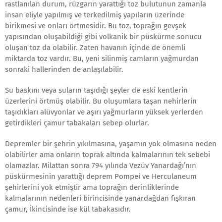
rastlanılan durum, rüzgarın yarattığı toz bulutunun zamanla
insan eliyle yapılmış ve terkedilmiş yapıların üzerinde
birikmesi ve onları örtmesidir. Bu toz, toprağın gevşek
yapısından oluşabildiği gibi volkanik bir püskürme sonucu
oluşan toz da olabilir. Zaten havanın içinde de önemli
miktarda toz vardır. Bu, yeni silinmiş camların yağmurdan
sonraki hallerinden de anlaşılabilir.
Su baskını veya suların taşıdığı şeyler de eski kentlerin
üzerlerini örtmüş olabilir. Bu oluşumlara taşan nehirlerin
taşıdıkları alüvyonlar ve aşırı yağmurların yüksek yerlerden
getirdikleri çamur tabakaları sebep olurlar.
Depremler bir şehrin yıkılmasına, yaşamın yok olmasına neden
olabilirler ama onların toprak altında kalmalarının tek sebebi
olamazlar. Milattan sonra 794 yılında Vezüv Yanardağı’nın
püskürmesinin yarattığı deprem Pompei ve Herculaneum
şehirlerini yok etmiştir ama toprağın derinliklerinde
kalmalarının nedenleri birincisinde yanardağdan fışkıran
çamur, İkincisinde ise kül tabakasıdır.