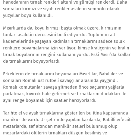
hanedanının tırnak renkleri altuni ve gümüşi renklerdi. Daha
sonraları kırmızı ve siyah renkler asaletin sembolü olarak
yüzyıllar boyu kullanıldı.
Mısırlılarda da, koyu kırmızı başta olmak üzere, kırmızının
tonları asaletin derecesini belli ediyordu. Toplumun alt
kademelerinde yaşayan kadınların tırnaklarını sadece soluk
renklere boyamalarına izin veriliyor, kimse kraliçenin ve kralın
tırnak boyalarının rengini kullanamıyordu. Eski Mısır’da krallar
da tırnaklarını boyuyorlardı.
Erkeklerin de tırnaklarını boyamaları Mısırlılar, Babilliler ve
sonraları Romalı üst rütbeli savaşçılar arasında yaygındı.
Romalı komutanlar savaşa gitmeden önce saçlarını yağlarla
parlatmak, kıvırcık hale getirmek ve tırnaklarını dudakları ile
aynı renge boyamak için saatler harcıyorlardı.
Tarihte el ve ayak tırnaklarına gösterilen bu itina kapsamında
manikür de vardı. Ur şehrinde yapılan kazılarda, Babilliler’e ait
mezarlarda, saf altından manikür setleri bulunmuş olup
mezarlardaki ölülerin tırnakları düzgün kesilmiş ve