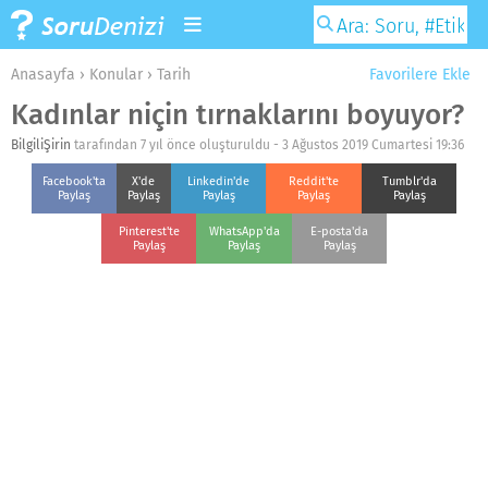
Anasayfa
›
Konular
›
Tarih
Favorilere Ekle
Kadınlar niçin tırnaklarını boyuyor?
BilgiliŞirin
tarafından 7 yıl önce oluşturuldu -
3 Ağustos 2019 Cumartesi 19:36
Facebook'ta
X'de
Linkedin'de
Reddit'te
Tumblr'da
Paylaş
Paylaş
Paylaş
Paylaş
Paylaş
Pinterest'te
WhatsApp'da
E-posta'da
Paylaş
Paylaş
Paylaş