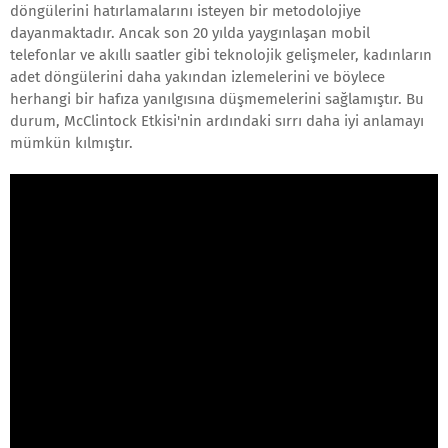
döngülerini hatırlamalarını isteyen bir metodolojiye
dayanmaktadır. Ancak son 20 yılda yaygınlaşan mobil
telefonlar ve akıllı saatler gibi teknolojik gelişmeler, kadınların
adet döngülerini daha yakından izlemelerini ve böylece
herhangi bir hafıza yanılgısına düşmemelerini sağlamıştır. Bu
durum, McClintock Etkisi'nin ardındaki sırrı daha iyi anlamayı
mümkün kılmıştır.