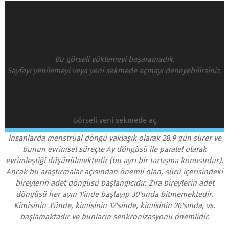
Bu görseli yüklemeyi başaramadık.
Sayfayı yenilemeyi veya yeni sekmede açmayı deneyebilirsiniz.
Görseli yeni sekmede aç
İnsanlarda menstrüal döngü yaklaşık olarak 28.9 gün sürer ve
bunun evrimsel süreçte Ay döngüsü ile paralel olarak
evrimleştiği düşünülmektedir (bu ayrı bir tartışma konusudur).
Ancak bu araştırmalar açısından önemli olan, sürü içerisindeki
bireylerin adet döngüsü başlangıcıdır. Zira bireylerin adet
döngüsü her ayın 1'inde başlayıp 30'unda bitmemektedir.
Kimisinin 3'ünde, kimisinin 12'sinde, kimisinin 26'sında, vs.
başlamaktadır ve bunların senkronizasyonu önemlidir.