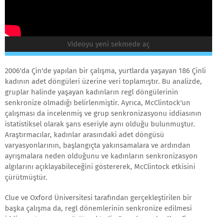
Videoyu yeni sekmede aç
2006'da Çin'de yapılan bir çalışma, yurtlarda yaşayan 186 Çinli
kadının adet döngüleri üzerine veri toplamıştır. Bu analizde,
gruplar halinde yaşayan kadınların regl döngülerinin
senkronize olmadığı belirlenmiştir. Ayrıca, McClintock'un
çalışması da incelenmiş ve grup senkronizasyonu iddiasının
istatistiksel olarak şans eseriyle aynı olduğu bulunmuştur.
Araştırmacılar, kadınlar arasındaki adet döngüsü
varyasyonlarının, başlangıçta yakınsamalara ve ardından
ayrışmalara neden olduğunu ve kadınların senkronizasyon
algılarını açıklayabileceğini göstererek, McClintock etkisini
çürütmüştür.
Clue ve Oxford Üniversitesi tarafından gerçekleştirilen bir
başka çalışma da, regl dönemlerinin senkronize edilmesi