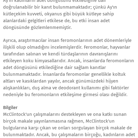
Ay'ın kadınların adet döngüsünü etkilediğine dair
doğrulanabilir bir kanıt bulunmamaktadır; çünkü Ay'ın
kütleçekim kuvveti, okyanus gibi büyük kütleye sahip
alanlardaki gelgitleri etkilese de, bu etki insan adet
döngüsünde gözlemlenmemiştir.
Ayrıca, araştırmacılar insan feromonlarının adet dönemleriyle
ilişkili olup olmadığını incelemişlerdir. Feromonlar, hayvanlar
tarafından salınan ve kendi türdaşlarının davranışlarını
etkileyen koku kimyasallarıdır. Ancak, insanlarda feromonların
adet döngüsünü etkilediğine dair sağlam kanıtlar
bulunmamaktadır. İnsanlarda feromonlar genellikle koltuk
altları ve kasıklardan yayılır, ancak günümüzdeki hijyen
alışkanlıkları, duş alma ve deodorant kullanımı gibi faktörler
nedeniyle bu feromonların etkileşime girmesi olası değildir.
Bilgiler
McClintock'un çalışmalarını destekleyen ve ona katkı sunan
birçok makale yayınlanmasına rağmen, McClintock'un
bulgularına karşı çıkan ve onları sorgulayan birçok makale de
bulunmaktadır. Ancak, bu çalışmaların birçoğu, kadınların adet