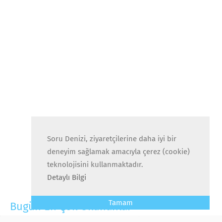
Soru Denizi, ziyaretçilerine daha iyi bir
deneyim sağlamak amacıyla çerez (cookie)
teknolojisini kullanmaktadır.
Detaylı Bilgi
Tamam
Bugün En Çok Okunanlar