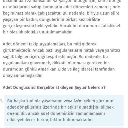
bakımından zamansal bir varyasyon olduğu için, farklı döngü
uzunluklarına sahip kadınların adet dönemleri zaman içinde
kaçınılmaz olarak çakışacaktır. Bu nedenle, biriyle uzun süre
yaşayan bir kadın, döngülerinin birkaç kez birlikte
gerçekleşmesini bekleyebilir. Ancak bu durumun istatistiksel
bir olasılık olduğu unutulmamalıdır.
Adet dönemi takip uygulamaları, bu miti giderek
çürütmektedir. Ancak bazı uygulamaların hatalı veya yanıltıcı
sağlık bilgileri içerdiği tespit edilmiştir. Bu nedenle, bu
uygulamalara güvenmek, dikkatli olunması gereken bir
durumdur, çünkü Amerikan Gıda ve İlaç İdaresi tarafından
onaylanmamışlardır.
Adet Döngüsünü Gerçekte Etkileyen Şeyler Nelerdir?
Bir başka kadınla yaşamanın veya Ay'ın çekim gücünün
adet döngüleriniz üzerinde bir etkisi olmadığını bilmek
önemlidir, ancak adet döneminizin zamanlamasını
etkileyebilecek birkaç faktör bulunmaktadır: