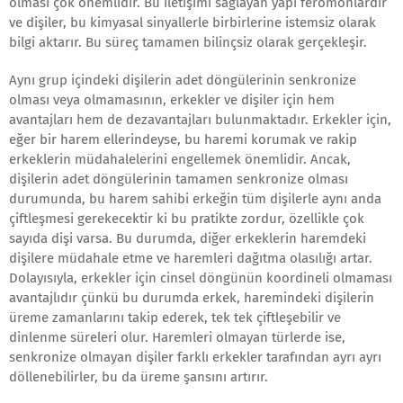
olması çok önemlidir. Bu iletişimi sağlayan yapı feromonlardır
ve dişiler, bu kimyasal sinyallerle birbirlerine istemsiz olarak
bilgi aktarır. Bu süreç tamamen bilinçsiz olarak gerçekleşir.
Aynı grup içindeki dişilerin adet döngülerinin senkronize
olması veya olmamasının, erkekler ve dişiler için hem
avantajları hem de dezavantajları bulunmaktadır. Erkekler için,
eğer bir harem ellerindeyse, bu haremi korumak ve rakip
erkeklerin müdahalelerini engellemek önemlidir. Ancak,
dişilerin adet döngülerinin tamamen senkronize olması
durumunda, bu harem sahibi erkeğin tüm dişilerle aynı anda
çiftleşmesi gerekecektir ki bu pratikte zordur, özellikle çok
sayıda dişi varsa. Bu durumda, diğer erkeklerin haremdeki
dişilere müdahale etme ve haremleri dağıtma olasılığı artar.
Dolayısıyla, erkekler için cinsel döngünün koordineli olmaması
avantajlıdır çünkü bu durumda erkek, haremindeki dişilerin
üreme zamanlarını takip ederek, tek tek çiftleşebilir ve
dinlenme süreleri olur. Haremleri olmayan türlerde ise,
senkronize olmayan dişiler farklı erkekler tarafından ayrı ayrı
döllenebilirler, bu da üreme şansını artırır.