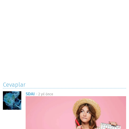
Cevaplar
SDAI
-
2 yıl önce