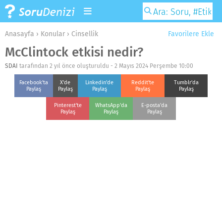
Anasayfa
›
Konular
›
Cinsellik
Favorilere Ekle
McClintock etkisi nedir?
SDAI
tarafından 2 yıl önce oluşturuldu -
2 Mayıs 2024 Perşembe 10:00
Facebook'ta
X'de
Linkedin'de
Reddit'te
Tumblr'da
Paylaş
Paylaş
Paylaş
Paylaş
Paylaş
Pinterest'te
WhatsApp'da
E-posta'da
Paylaş
Paylaş
Paylaş