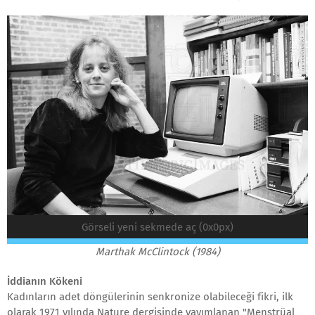
Görseli yeni sekmede aç (0x0px)
Marthak McClintock (1984)
İddianın Kökeni
Kadınların adet döngülerinin senkronize olabileceği fikri, ilk
olarak 1971 yılında Nature dergisinde yayımlanan "Menstrüal