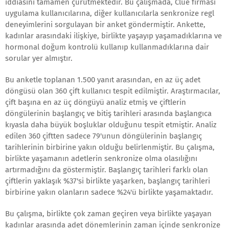
iddiasını tamamen çürütmektedir. Bu çalışmada, Clue firması
uygulama kullanıcılarına, diğer kullanıcılarla senkronize regl
deneyimlerini sorgulayan bir anket göndermiştir. Ankette,
kadınlar arasındaki ilişkiye, birlikte yaşayıp yaşamadıklarına ve
hormonal doğum kontrolü kullanıp kullanmadıklarına dair
sorular yer almıştır.
Bu anketle toplanan 1.500 yanıt arasından, en az üç adet
döngüsü olan 360 çift kullanıcı tespit edilmiştir. Araştırmacılar,
çift başına en az üç döngüyü analiz etmiş ve çiftlerin
döngülerinin başlangıç ve bitiş tarihleri arasında başlangıca
kıyasla daha büyük boşluklar olduğunu tespit etmiştir. Analiz
edilen 360 çiftten sadece 79'unun döngülerinin başlangıç
tarihlerinin birbirine yakın olduğu belirlenmiştir. Bu çalışma,
birlikte yaşamanın adetlerin senkronize olma olasılığını
artırmadığını da göstermiştir. Başlangıç tarihleri farklı olan
çiftlerin yaklaşık %37'si birlikte yaşarken, başlangıç tarihleri
birbirine yakın olanların sadece %24'ü birlikte yaşamaktadır.
Bu çalışma, birlikte çok zaman geçiren veya birlikte yaşayan
kadınlar arasında adet dönemlerinin zaman içinde senkronize