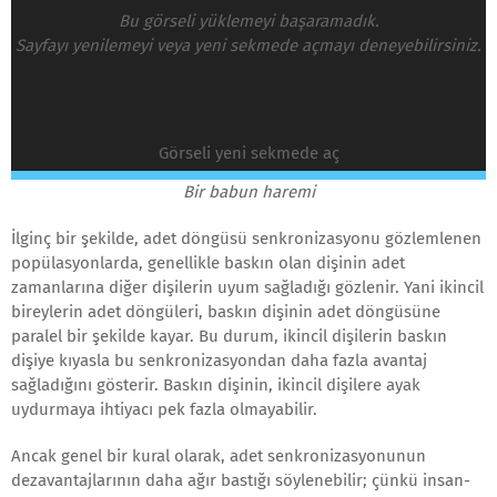
Bu görseli yüklemeyi başaramadık.
Sayfayı yenilemeyi veya yeni sekmede açmayı deneyebilirsiniz.
Görseli yeni sekmede aç
Bir babun haremi
İlginç bir şekilde, adet döngüsü senkronizasyonu gözlemlenen
popülasyonlarda, genellikle baskın olan dişinin adet
zamanlarına diğer dişilerin uyum sağladığı gözlenir. Yani ikincil
bireylerin adet döngüleri, baskın dişinin adet döngüsüne
paralel bir şekilde kayar. Bu durum, ikincil dişilerin baskın
dişiye kıyasla bu senkronizasyondan daha fazla avantaj
sağladığını gösterir. Baskın dişinin, ikincil dişilere ayak
uydurmaya ihtiyacı pek fazla olmayabilir.
Ancak genel bir kural olarak, adet senkronizasyonunun
dezavantajlarının daha ağır bastığı söylenebilir; çünkü insan-