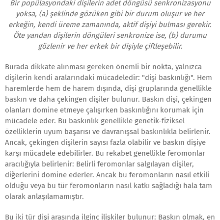
Bir popülasyondaki dişilerin adet döngüsü senkronizasyonu
yoksa, (a) şeklinde gözüken gibi bir durum oluşur ve her
erkeğin, kendi üreme zamanında, aktif dişiyi bulması gerekir.
Öte yandan dişilerin döngüleri senkronize ise, (b) durumu
gözlenir ve her erkek bir dişiyle çiftleşebilir.
Burada dikkate alınması gereken önemli bir nokta, yalnızca
dişilerin kendi aralarındaki mücadeledir: "dişi baskınlığı". Hem
haremlerde hem de harem dışında, dişi gruplarında genellikle
baskın ve daha çekingen dişiler bulunur. Baskın dişi, çekingen
olanları domine etmeye çalışırken baskınlığını korumak için
mücadele eder. Bu baskınlık genellikle genetik-fiziksel
özelliklerin uyum başarısı ve davranışsal baskınlıkla belirlenir.
Ancak, çekingen dişilerin sayısı fazla olabilir ve baskın dişiye
karşı mücadele edebilirler. Bu rekabet genellikle feromonlar
aracılığıyla belirlenir: Belirli feromonlar salgılayan dişiler,
diğerlerini domine ederler. Ancak bu feromonların nasıl etkili
olduğu veya bu tür feromonların nasıl katkı sağladığı hala tam
olarak anlaşılamamıştır.
Bu iki tür dişi arasında ilginç ilişkiler bulunur: Baskın olmak, en