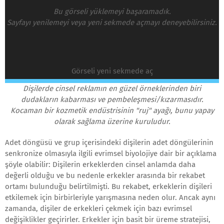
Bu görseli yüklemeyi başaramadık.
Sayfayı yenilemeyi veya yeni sekmede açmayı deneyebilirsiniz.
Görseli yeni sekmede aç
Dişilerde cinsel reklamın en güzel örneklerinden biri
dudakların kabarması ve pembeleşmesi/kızarmasıdır.
Kocaman bir kozmetik endüstrisinin "ruj" ayağı, bunu yapay
olarak sağlama üzerine kuruludur.
Adet döngüsü ve grup içerisindeki dişilerin adet döngülerinin
senkronize olmasıyla ilgili evrimsel biyolojiye dair bir açıklama
şöyle olabilir: Dişilerin erkeklerden cinsel anlamda daha
değerli olduğu ve bu nedenle erkekler arasında bir rekabet
ortamı bulunduğu belirtilmişti. Bu rekabet, erkeklerin dişileri
etkilemek için birbirleriyle yarışmasına neden olur. Ancak aynı
zamanda, dişiler de erkekleri çekmek için bazı evrimsel
değişiklikler geçirirler. Erkekler için basit bir üreme stratejisi,