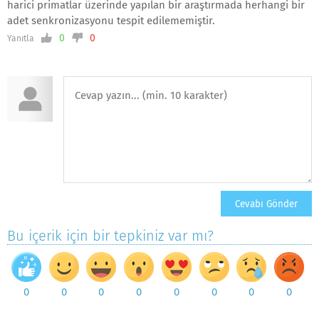
harici primatlar üzerinde yapılan bir araştırmada herhangi bir
adet senkronizasyonu tespit edilememiştir.
0
0
Yanıtla
Bu içerik için bir tepkiniz var mı?
0
0
0
0
0
0
0
0