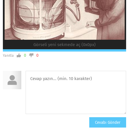
Görseli yeni sekmede aç (0x0px)
0
0
Yanıtla