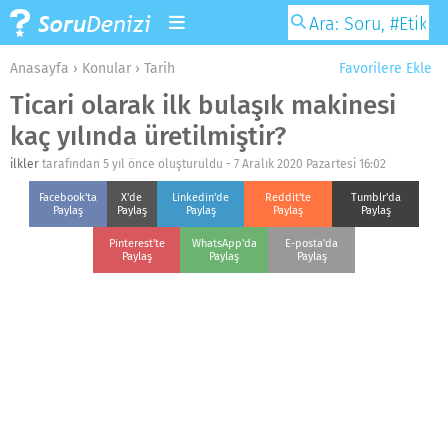
Anasayfa
›
Konular
›
Tarih
Favorilere Ekle
Ticari olarak ilk bulaşık makinesi
kaç yılında üretilmiştir?
ilkler
tarafından 5 yıl önce oluşturuldu -
7 Aralık 2020 Pazartesi 16:02
Facebook'ta
X'de
Linkedin'de
Reddit'te
Tumblr'da
Paylaş
Paylaş
Paylaş
Paylaş
Paylaş
Pinterest'te
WhatsApp'da
E-posta'da
Paylaş
Paylaş
Paylaş