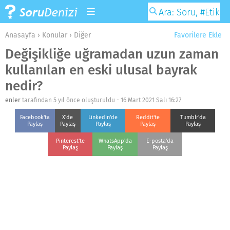
Anasayfa
›
Konular
›
Diğer
Favorilere Ekle
Değişikliğe uğramadan uzun zaman
kullanılan en eski ulusal bayrak
nedir?
enler
tarafından 5 yıl önce oluşturuldu -
16 Mart 2021 Salı 16:27
Facebook'ta
X'de
Linkedin'de
Reddit'te
Tumblr'da
Paylaş
Paylaş
Paylaş
Paylaş
Paylaş
Pinterest'te
WhatsApp'da
E-posta'da
Paylaş
Paylaş
Paylaş