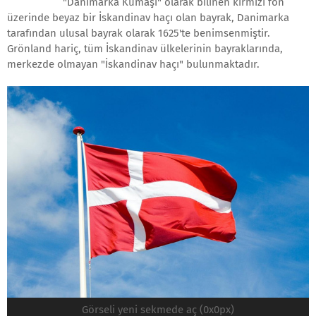
"Danimarka Kumaşı" olarak bilinen kırmızı fon
üzerinde beyaz bir İskandinav haçı olan bayrak, Danimarka
tarafından ulusal bayrak olarak 1625'te benimsenmiştir.
Grönland hariç, tüm İskandinav ülkelerinin bayraklarında,
merkezde olmayan "İskandinav haçı" bulunmaktadır.
Görseli yeni sekmede aç (0x0px)