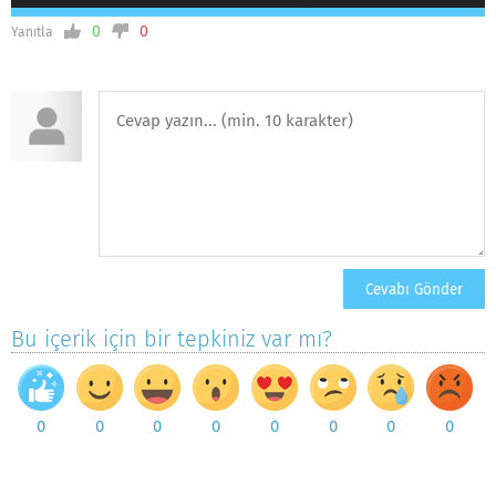
0
0
Yanıtla
Bu içerik için bir tepkiniz var mı?
0
0
0
0
0
0
0
0