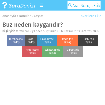
Anasayfa
›
Konular
›
Yaşam
Favorilere Ekle
Buz neden kaygandır?
BilgiliŞirin
tarafından 7 yıl önce oluşturuldu -
17 Haziran 2019 Pazartesi 18:07
Facebook'ta
X'de
Linkedin'de
Reddit'te
Tumblr'da
Paylaş
Paylaş
Paylaş
Paylaş
Paylaş
Pinterest'te
WhatsApp'da
E-posta'da
Paylaş
Paylaş
Paylaş