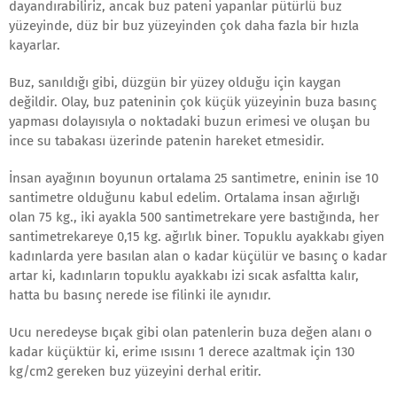
dayandırabiliriz, ancak buz pateni yapanlar pütürlü buz
yüzeyinde, düz bir buz yüzeyinden çok daha fazla bir hızla
kayarlar.
Buz, sanıldığı gibi, düzgün bir yüzey olduğu için kaygan
değildir. Olay, buz pateninin çok küçük yüzeyinin buza basınç
yapması dolayısıyla o noktadaki buzun erimesi ve oluşan bu
ince su tabakası üzerinde patenin hareket etmesidir.
İnsan ayağının boyunun ortalama 25 santimetre, eninin ise 10
santimetre olduğunu kabul edelim. Ortalama insan ağırlığı
olan 75 kg., iki ayakla 500 santimetrekare yere bastığında, her
santimetrekareye 0,15 kg. ağırlık biner. Topuklu ayakkabı giyen
kadınlarda yere basılan alan o kadar küçülür ve basınç o kadar
artar ki, kadınların topuklu ayakkabı izi sıcak asfaltta kalır,
hatta bu basınç nerede ise filinki ile aynıdır.
Ucu neredeyse bıçak gibi olan patenlerin buza değen alanı o
kadar küçüktür ki, erime ısısını 1 derece azaltmak için 130
kg/cm2 gereken buz yüzeyini derhal eritir.