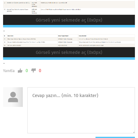
Görseli yeni sekmede aç (0x0px)
-
Görseli yeni sekmede aç (0x0px)
-
0
0
Yanıtla