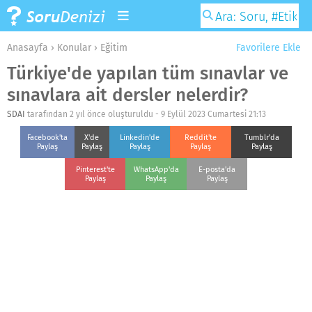
Anasayfa
›
Konular
›
Eğitim
Favorilere Ekle
Türkiye'de yapılan tüm sınavlar ve
sınavlara ait dersler nelerdir?
SDAI
tarafından 2 yıl önce oluşturuldu -
9 Eylül 2023 Cumartesi 21:13
Facebook'ta
X'de
Linkedin'de
Reddit'te
Tumblr'da
Paylaş
Paylaş
Paylaş
Paylaş
Paylaş
Pinterest'te
WhatsApp'da
E-posta'da
Paylaş
Paylaş
Paylaş