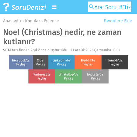
Anasayfa
›
Konular
›
Eğlence
Favorilere Ekle
Noel (Christmas) nedir, ne zaman
kutlanır?
SDAI
tarafından 2 yıl önce oluşturuldu -
13 Aralık 2023 Çarşamba 13:01
Facebook'ta
X'de
Linkedin'de
Reddit'te
Tumblr'da
Paylaş
Paylaş
Paylaş
Paylaş
Paylaş
Pinterest'te
WhatsApp'da
E-posta'da
Paylaş
Paylaş
Paylaş