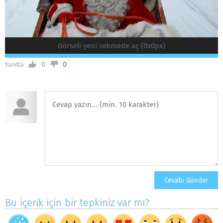
Görseli yeni sekmede aç (0x0px)
0
0
Yanıtla
Bu içerik için bir tepkiniz var mı?