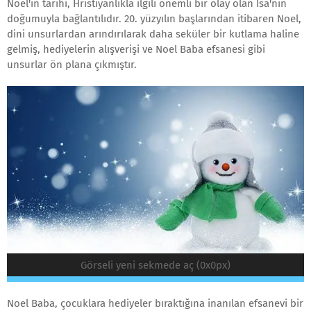
Noel'in tarihi, Hristiyanlıkla ilgili önemli bir olay olan İsa'nın
doğumuyla bağlantılıdır. 20. yüzyılın başlarından itibaren Noel,
dini unsurlardan arındırılarak daha seküler bir kutlama haline
gelmiş, hediyelerin alışverişi ve Noel Baba efsanesi gibi
unsurlar ön plana çıkmıştır.
Görseli yeni sekmede aç (0x0px)
Noel Baba, çocuklara hediyeler bıraktığına inanılan efsanevi bir