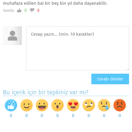
muhafaza edilen bal bir beş bin yıl daha dayanabilir.
0
0
Yanıtla
Bu içerik için bir tepkiniz var mı?
0
0
0
0
0
0
0
0