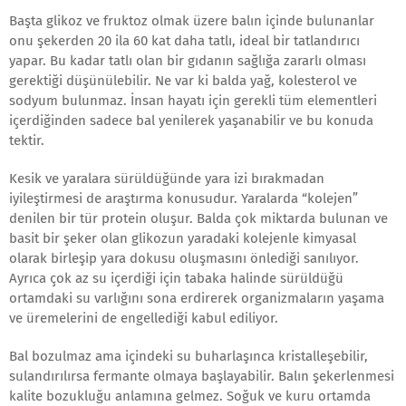
Başta glikoz ve fruktoz olmak üzere balın içinde bulunanlar
onu şekerden 20 ila 60 kat daha tatlı, ideal bir tatlandırıcı
yapar. Bu kadar tatlı olan bir gıdanın sağlığa zararlı olması
gerektiği düşünülebilir. Ne var ki balda yağ, kolesterol ve
sodyum bulunmaz. İnsan hayatı için gerekli tüm elementleri
içerdiğinden sadece bal yenilerek yaşanabilir ve bu konuda
tektir.
Kesik ve yaralara sürüldüğünde yara izi bırakmadan
iyileştirmesi de araştırma konusudur. Yaralarda “kolejen”
denilen bir tür protein oluşur. Balda çok miktarda bulunan ve
basit bir şeker olan glikozun yaradaki kolejenle kimyasal
olarak birleşip yara dokusu oluşmasını önlediği sanılıyor.
Ayrıca çok az su içerdiği için tabaka halinde sürüldüğü
ortamdaki su varlığını sona erdirerek organizmaların yaşama
ve üremelerini de engellediği kabul ediliyor.
Bal bozulmaz ama içindeki su buharlaşınca kristalleşebilir,
sulandırılırsa fermante olmaya başlayabilir. Balın şekerlenmesi
kalite bozukluğu anlamına gelmez. Soğuk ve kuru ortamda