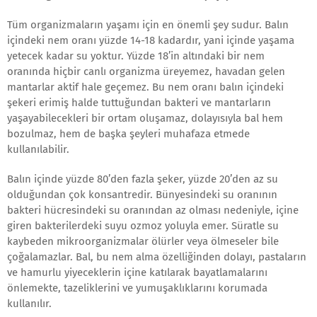
Tüm organizmaların yaşamı için en önemli şey sudur. Balın
içindeki nem oranı yüzde 14-18 kadardır, yani içinde yaşama
yetecek kadar su yoktur. Yüzde 18’in altındaki bir nem
oranında hiçbir canlı organizma üreyemez, havadan gelen
mantarlar aktif hale geçemez. Bu nem oranı balın içindeki
şekeri erimiş halde tuttuğundan bakteri ve mantarların
yaşayabilecekleri bir ortam oluşamaz, dolayısıyla bal hem
bozulmaz, hem de başka şeyleri muhafaza etmede
kullanılabilir.
Balın içinde yüzde 80’den fazla şeker, yüzde 20’den az su
olduğundan çok konsantredir. Bünyesindeki su oranının
bakteri hücresindeki su oranından az olması nedeniyle, içine
giren bakterilerdeki suyu ozmoz yoluyla emer. Süratle su
kaybeden mikroorganizmalar ölürler veya ölmeseler bile
çoğalamazlar. Bal, bu nem alma özelliğinden dolayı, pastaların
ve hamurlu yiyeceklerin içine katılarak bayatlamalarını
önlemekte, tazeliklerini ve yumuşaklıklarını korumada
kullanılır.