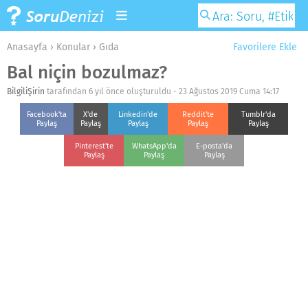
Anasayfa
›
Konular
›
Gıda
Favorilere Ekle
Bal niçin bozulmaz?
BilgiliŞirin
tarafından 6 yıl önce oluşturuldu -
23 Ağustos 2019 Cuma 14:17
Facebook'ta
X'de
Linkedin'de
Reddit'te
Tumblr'da
Paylaş
Paylaş
Paylaş
Paylaş
Paylaş
Pinterest'te
WhatsApp'da
E-posta'da
Paylaş
Paylaş
Paylaş