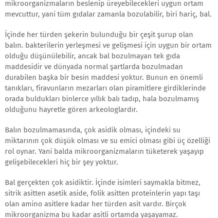
mikroorganizmaların beslenip üreyebilecekleri uygun ortam
mevcuttur, yani tüm gıdalar zamanla bozulabilir, biri hariç, bal.
İçinde her türden şekerin bulunduğu bir çeşit şurup olan
balın. bakterilerin yerleşmesi ve gelişmesi için uygun bir ortam
olduğu düşünülebilir, ancak bal bozulmayan tek gıda
maddesidir ve dünyada normal şartlarda bozulmadan
durabilen başka bir besin maddesi yoktur. Bunun en önemli
tanıkları, firavunların mezarları olan piramitlere girdiklerinde
orada buldukları binlerce yıllık balı tadıp, hala bozulmamış
olduğunu hayretle gören arkeologlardır.
Balın bozulmamasında, çok asidik olması, içindeki su
miktarının çok düşük olması ve su emici olması gibi üç özelliği
rol oynar. Yani balda mikroorganizmaların tüketerek yaşayıp
gelişebilecekleri hiç bir şey yoktur.
Bal gerçekten çok asidiktir. İçinde isimleri saymakla bitmez,
sitrik asitten asetik aside, folik asitten proteinlerin yapı taşı
olan amino asitlere kadar her türden asit vardır. Birçok
mikroorganizma bu kadar asitli ortamda yaşayamaz.