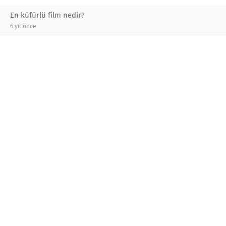
En küfürlü film nedir?
6 yıl önce