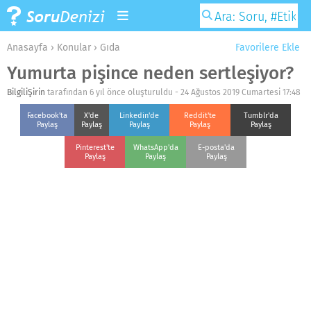
Anasayfa
›
Konular
›
Gıda
Favorilere Ekle
Yumurta pişince neden sertleşiyor?
BilgiliŞirin
tarafından 6 yıl önce oluşturuldu -
24 Ağustos 2019 Cumartesi 17:48
Facebook'ta
X'de
Linkedin'de
Reddit'te
Tumblr'da
Paylaş
Paylaş
Paylaş
Paylaş
Paylaş
Pinterest'te
WhatsApp'da
E-posta'da
Paylaş
Paylaş
Paylaş