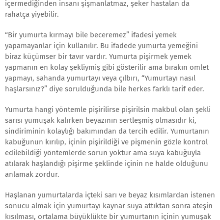
içermediğinden insanı şişmanlatmaz, şeker hastalan da
rahatça yiyebilir.
“Bir yumurta kırmayı bile beceremez” ifadesi yemek
yapamayanlar için kullanılır. Bu ifadede yumurta yemeğini
biraz küçümser bir tavır vardır. Yumurta pişirmek yemek
yapmanın en kolay şekliymiş gibi gösterilir ama bırakın omlet
yapmayı, sahanda yumurtayı veya çılbırı, “Yumurtayı nasıl
haşlarsınız?” diye sorulduğunda bile herkes farklı tarif eder.
Yumurta hangi yöntemle pişirilirse pişirilsin makbul olan şekli
sarısı yumuşak kalırken beyazının sertleşmiş olmasıdır ki,
sindiriminin kolaylığı bakımından da tercih edilir. Yumurtanın
kabuğunun kırılıp, içinin pişirildiği ve pişmenin gözle kontrol
edilebildiği yöntemlerde sorun yoktur ama suya kabuğuyla
atılarak haşlandığı pişirme şeklinde içinin ne halde olduğunu
anlamak zordur.
Haşlanan yumurtalarda içteki sarı ve beyaz kısımlardan istenen
sonucu almak için yumurtayı kaynar suya attıktan sonra ateşin
kısılması, ortalama büyüklükte bir yumurtanın içinin yumuşak