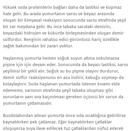
Yüksek ısıda proteinlerin bağları daha da lastiksi ve kopmaz
hale gelir. Bu arada yumurtanın sarısı ve beyazı arasında
oluşan bir kimyasal reaksiyon sonucunda sarısı etrafında yeşil
bir zar meydana gelir. Bu ince tabaka sarıdaki demirin,
beyazdaki hidrojen ve kükürtle birleşmesinden oluşan demir
sülfürdür. Renginin rahatsız edici görüntüsü hariç özellikle
sağlık bakımından bir zararı yoktur.
Haşlanmış yumurta hemen soğuk suyun altına sokulmazsa
pişme için için devam eder. Sonucunda da beyazı lastiksi, sarısı
yeşilimsi bir şekil alır. Soğuk su bu pişme olayını durdurur,
demir sülfür reaksiyonunu en aza indirir, kabuğu soymayı da
kolaylaştırır. Suda haşlanan yumurtada istenen kıvamı elde
edememe, sarısının etrafında yeşil tabaka oluşması gibi
sorunların yanı sıra kaçınılması gereken üçüncü bir sorun da
yumurtanın çatlamasıdır.
Buzdolabından alman yumurta önce oda sıcaklığına getirilirse
kaynatılırken pek çatlamaz. Eğer kaynatılırken çatlaklar
oluşuyorsa suya ilave edilecek tuz çatlaklardan nüfuz ederek