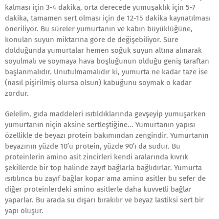
kalması için 3-4 dakika, orta derecede yumuşaklık için 5-7
dakika, tamamen sert olması için de 12-15 dakika kaynatılması
öneriliyor. Bu süreler yumurtanın ve kabın büyüklüğüne,
konulan suyun miktarına göre de değişebiliyor. Süre
dolduğunda yumurtalar hemen soğuk suyun altına alınarak
soyulmalı ve soymaya hava boşluğunun olduğu geniş taraftan
başlanmalıdır. Unutulmamalıdır ki, yumurta ne kadar taze ise
(nasıl pişirilmiş olursa olsun) kabuğunu soymak o kadar
zordur.
Gelelim, gıda maddeleri ısıtıldıklarında gevşeyip yumuşarken
yumurtanın niçin aksine sertleştiğine... Yumurtanın yapısı
özellikle de beyazı protein bakımından zengindir. Yumurtanın
beyazının yüzde 10’u protein, yüzde 90’ı da sudur. Bu
proteinlerin amino asit zincirleri kendi aralarında kıvrık
şekillerde bir top halinde zayıf bağlarla bağlıdırlar. Yumurta
ısıtılınca bu zayıf bağlar kopar ama amino asitler bu sefer de
diğer proteinlerdeki amino asitlerle daha kuvvetli bağlar
yaparlar. Bu arada su dışarı bırakılır ve beyaz lastiksi sert bir
yapı oluşur.