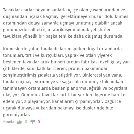
Tavuklar asırlar boyu insanlarla iç içe olan yaşamlarından ve
düşmandan uçarak kaçmayı gerektirmeyen huzur dolu kümes
ortamından dolayı zamanla uçmayı unutmuş olabilir ancak
günümüzde salt eti için fabrikasyon olarak yetiştirilen
tavuklara yönelik bir başka tehlike daha oluşmuş durumda.
Kümeslerde yahut bırakıldıkları nispeten doğal ortamlarda,
tohumları, tırtıl ve kurtçukları, yaprak ve otları yiyerek
beslenen tavuklar artık bir seri üretim fabrikası özelliği taşıyan
çiftliklerde, suni katkılar içeren, protein bakımından
zenginleştirilmiş gıdalarla yetiştiriliyor. Binlercesi yan yana,
bırakın uçmayı, yürümeye ve sağa sola dönmeye bile imkân
tanınmayan ortamlarda beslenip anormal ağırlık ve boyutlara
ulaşıyor. Günümüz tavukları artık bir yerden diğerine hareket
edemiyor, zıplayamıyor, kanatlarım çırpamıyorlar. Özgürce
uçarak dünyaya yukarıdan bakmayı ise düşlerinde bile
göremiyorlar.
0
0
Yanıtla