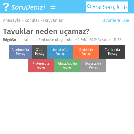
Anasayfa
›
Konular
›
Hayvanlar
Favorilere Ekle
Tavuklar neden uçamaz?
BilgiliŞirin
tarafından 6 yıl önce oluşturuldu -
2 Eylül 2019 Pazartesi 13:32
Facebook'ta
X'de
Linkedin'de
Reddit'te
Tumblr'da
Paylaş
Paylaş
Paylaş
Paylaş
Paylaş
Pinterest'te
WhatsApp'da
E-posta'da
Paylaş
Paylaş
Paylaş