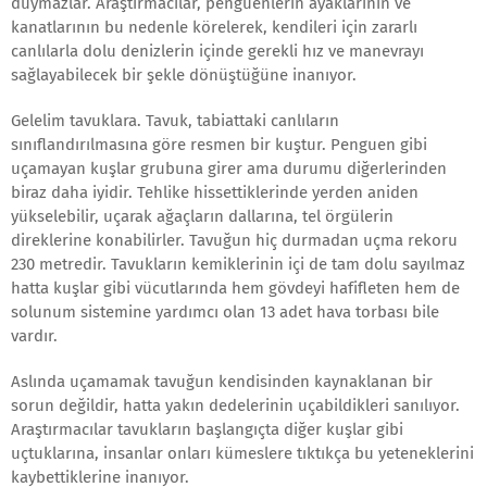
duymazlar. Araştırmacılar, penguenlerin ayaklarının ve
kanatlarının bu nedenle körelerek, kendileri için zararlı
canlılarla dolu denizlerin içinde gerekli hız ve manevrayı
sağlayabilecek bir şekle dönüştüğüne inanıyor.
Gelelim tavuklara. Tavuk, tabiattaki canlıların
sınıflandırılmasına göre resmen bir kuştur. Penguen gibi
uçamayan kuşlar grubuna girer ama durumu diğerlerinden
biraz daha iyidir. Tehlike hissettiklerinde yerden aniden
yükselebilir, uçarak ağaçların dallarına, tel örgülerin
direklerine konabilirler. Tavuğun hiç durmadan uçma rekoru
230 metredir. Tavukların kemiklerinin içi de tam dolu sayılmaz
hatta kuşlar gibi vücutlarında hem gövdeyi hafifleten hem de
solunum sistemine yardımcı olan 13 adet hava torbası bile
vardır.
Aslında uçamamak tavuğun kendisinden kaynaklanan bir
sorun değildir, hatta yakın dedelerinin uçabildikleri sanılıyor.
Araştırmacılar tavukların başlangıçta diğer kuşlar gibi
uçtuklarına, insanlar onları kümeslere tıktıkça bu yeteneklerini
kaybettiklerine inanıyor.