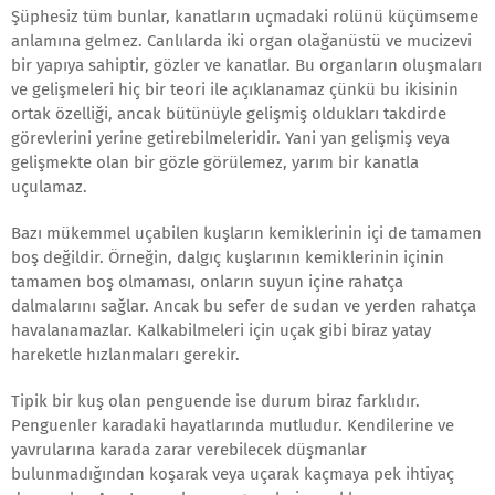
Şüphesiz tüm bunlar, kanatların uçmadaki rolünü küçümseme
anlamına gelmez. Canlılarda iki organ olağanüstü ve mucizevi
bir yapıya sahiptir, gözler ve kanatlar. Bu organların oluşmaları
ve gelişmeleri hiç bir teori ile açıklanamaz çünkü bu ikisinin
ortak özelliği, ancak bütünüyle gelişmiş oldukları takdirde
görevlerini yerine getirebilmeleridir. Yani yan gelişmiş veya
gelişmekte olan bir gözle görülemez, yarım bir kanatla
uçulamaz.
Bazı mükemmel uçabilen kuşların kemiklerinin içi de tamamen
boş değildir. Örneğin, dalgıç kuşlarının kemiklerinin içinin
tamamen boş olmaması, onların suyun içine rahatça
dalmalarını sağlar. Ancak bu sefer de sudan ve yerden rahatça
havalanamazlar. Kalkabilmeleri için uçak gibi biraz yatay
hareketle hızlanmaları gerekir.
Tipik bir kuş olan penguende ise durum biraz farklıdır.
Penguenler karadaki hayatlarında mutludur. Kendilerine ve
yavrularına karada zarar verebilecek düşmanlar
bulunmadığından koşarak veya uçarak kaçmaya pek ihtiyaç