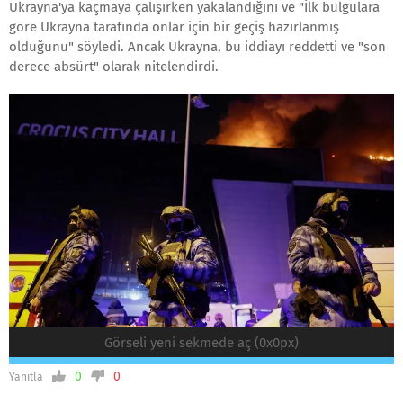
Ukrayna'ya kaçmaya çalışırken yakalandığını ve "İlk bulgulara
göre Ukrayna tarafında onlar için bir geçiş hazırlanmış
olduğunu" söyledi. Ancak Ukrayna, bu iddiayı reddetti ve "son
derece absürt" olarak nitelendirdi.
Görseli yeni sekmede aç (0x0px)
0
0
Yanıtla