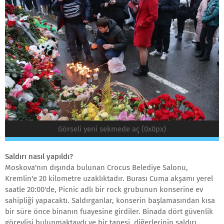
Görseli yeni sekmede aç (0x0px)
Saldırı nasıl yapıldı?
Moskova'nın dışında bulunan Crocus Belediye Salonu,
Kremlin'e 20 kilometre uzaklıktadır. Burası Cuma akşamı yerel
saatle 20:00'de, Picnic adlı bir rock grubunun konserine ev
sahipliği yapacaktı. Saldırganlar, konserin başlamasından kısa
bir süre önce binanın fuayesine girdiler. Binada dört güvenlik
görevlisi bulunmaktaydı ve bir tanesi, diğerlerinin saldırı