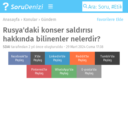
Anasayfa
›
Konular
›
Gündem
Favorilere Ekle
Rusya'daki konser saldırısı
hakkında bilinenler nelerdir?
SDAI
tarafından 2 yıl önce oluşturuldu -
29 Mart 2024 Cuma 17:38
Facebook'ta
X'de
Linkedin'de
Reddit'te
Tumblr'da
Paylaş
Paylaş
Paylaş
Paylaş
Paylaş
Pinterest'te
WhatsApp'da
E-posta'da
Paylaş
Paylaş
Paylaş