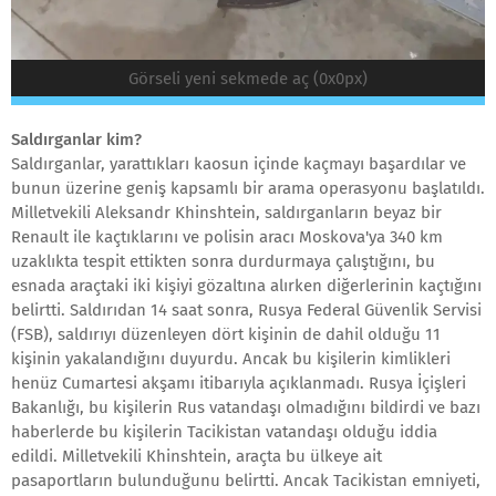
Görseli yeni sekmede aç (0x0px)
Saldırganlar kim?
Saldırganlar, yarattıkları kaosun içinde kaçmayı başardılar ve
bunun üzerine geniş kapsamlı bir arama operasyonu başlatıldı.
Milletvekili Aleksandr Khinshtein, saldırganların beyaz bir
Renault ile kaçtıklarını ve polisin aracı Moskova'ya 340 km
uzaklıkta tespit ettikten sonra durdurmaya çalıştığını, bu
esnada araçtaki iki kişiyi gözaltına alırken diğerlerinin kaçtığını
belirtti. Saldırıdan 14 saat sonra, Rusya Federal Güvenlik Servisi
(FSB), saldırıyı düzenleyen dört kişinin de dahil olduğu 11
kişinin yakalandığını duyurdu. Ancak bu kişilerin kimlikleri
henüz Cumartesi akşamı itibarıyla açıklanmadı. Rusya İçişleri
Bakanlığı, bu kişilerin Rus vatandaşı olmadığını bildirdi ve bazı
haberlerde bu kişilerin Tacikistan vatandaşı olduğu iddia
edildi. Milletvekili Khinshtein, araçta bu ülkeye ait
pasaportların bulunduğunu belirtti. Ancak Tacikistan emniyeti,