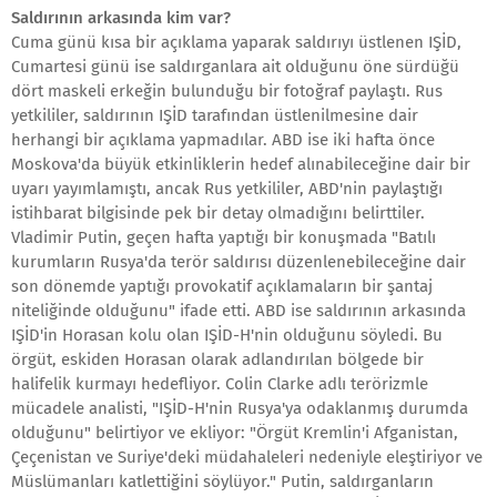
Saldırının arkasında kim var?
Cuma günü kısa bir açıklama yaparak saldırıyı üstlenen IŞİD,
Cumartesi günü ise saldırganlara ait olduğunu öne sürdüğü
dört maskeli erkeğin bulunduğu bir fotoğraf paylaştı. Rus
yetkililer, saldırının IŞİD tarafından üstlenilmesine dair
herhangi bir açıklama yapmadılar. ABD ise iki hafta önce
Moskova'da büyük etkinliklerin hedef alınabileceğine dair bir
uyarı yayımlamıştı, ancak Rus yetkililer, ABD'nin paylaştığı
istihbarat bilgisinde pek bir detay olmadığını belirttiler.
Vladimir Putin, geçen hafta yaptığı bir konuşmada "Batılı
kurumların Rusya'da terör saldırısı düzenlenebileceğine dair
son dönemde yaptığı provokatif açıklamaların bir şantaj
niteliğinde olduğunu" ifade etti. ABD ise saldırının arkasında
IŞİD'in Horasan kolu olan IŞİD-H'nin olduğunu söyledi. Bu
örgüt, eskiden Horasan olarak adlandırılan bölgede bir
halifelik kurmayı hedefliyor. Colin Clarke adlı terörizmle
mücadele analisti, "IŞİD-H'nin Rusya'ya odaklanmış durumda
olduğunu" belirtiyor ve ekliyor: "Örgüt Kremlin'i Afganistan,
Çeçenistan ve Suriye'deki müdahaleleri nedeniyle eleştiriyor ve
Müslümanları katlettiğini söylüyor." Putin, saldırganların