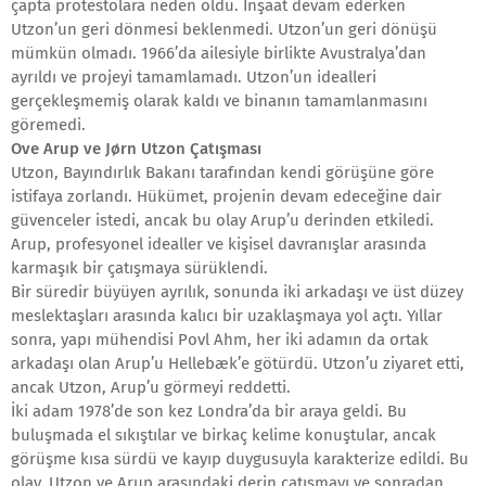
çapta protestolara neden oldu. İnşaat devam ederken
Utzon’un geri dönmesi beklenmedi. Utzon’un geri dönüşü
mümkün olmadı. 1966’da ailesiyle birlikte Avustralya’dan
ayrıldı ve projeyi tamamlamadı. Utzon’un idealleri
gerçekleşmemiş olarak kaldı ve binanın tamamlanmasını
göremedi.
Ove Arup ve Jørn Utzon Çatışması
Utzon, Bayındırlık Bakanı tarafından kendi görüşüne göre
istifaya zorlandı. Hükümet, projenin devam edeceğine dair
güvenceler istedi, ancak bu olay Arup’u derinden etkiledi.
Arup, profesyonel idealler ve kişisel davranışlar arasında
karmaşık bir çatışmaya sürüklendi.
Bir süredir büyüyen ayrılık, sonunda iki arkadaşı ve üst düzey
meslektaşları arasında kalıcı bir uzaklaşmaya yol açtı. Yıllar
sonra, yapı mühendisi Povl Ahm, her iki adamın da ortak
arkadaşı olan Arup’u Hellebæk’e götürdü. Utzon’u ziyaret etti,
ancak Utzon, Arup’u görmeyi reddetti.
İki adam 1978’de son kez Londra’da bir araya geldi. Bu
buluşmada el sıkıştılar ve birkaç kelime konuştular, ancak
görüşme kısa sürdü ve kayıp duygusuyla karakterize edildi. Bu
olay, Utzon ve Arup arasındaki derin çatışmayı ve sonradan