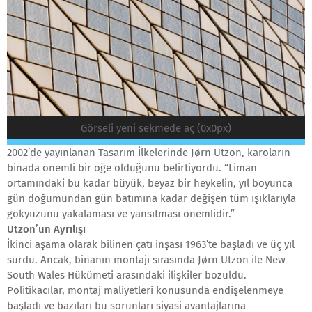
Görseli yeni sekmede aç (0x0px)
2002’de yayınlanan Tasarım İlkelerinde Jørn Utzon, karoların
binada önemli bir öğe olduğunu belirtiyordu. “Liman
ortamındaki bu kadar büyük, beyaz bir heykelin, yıl boyunca
gün doğumundan gün batımına kadar değişen tüm ışıklarıyla
gökyüzünü yakalaması ve yansıtması önemlidir.”
Utzon’un Ayrılışı
İkinci aşama olarak bilinen çatı inşası 1963’te başladı ve üç yıl
sürdü. Ancak, binanın montajı sırasında Jørn Utzon ile New
South Wales Hükümeti arasındaki ilişkiler bozuldu.
Politikacılar, montaj maliyetleri konusunda endişelenmeye
başladı ve bazıları bu sorunları siyasi avantajlarına