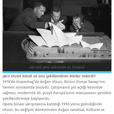
Görseli yeni sekmede aç (0x0px)
Jørn Utzon kimdi ve onu şekillendiren etkiler nelerdi?
1918’de Kopenhag’da doğan Utzon, Birinci Dünya Savaşı’nın
hemen sonrasında büyüdü. Çatışmanın yol açtığı kesintiye
rağmen, modernite 20. yüzyıl Avrupa’sının manzarasını yeniden
şekillendirmeye başlıyordu.
Opera binası yarışmasına katıldığı 1956 yılına gelindiğinde
Utzon, bu değişim döneminden doğan sanatsal, kültürel ve