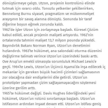
dönüştürmeye çalıştı. Utzon, projenin kontrolünü elinde
tutmak için ısrarcı oldu. Tonozlu yelkenler şekillenirken,
Bennelong Burnu siyaset, pragmatizm ve mükemmeliyet
arayışının bir savaş alanına dönüştü. Sonunda bir taraf
diğerine boyun eğmek zorunda kaldı.
1962’de işler Utzon için zorlaşmaya başladı. Küresel Çözüm
kabul edildi, ancak projenin maliyeti artıyordu. 1962’nin
ortalarında tahmini maliyet 13,7 milyon pounda yükseldi.
Bayındırlık Bakanı Norman Ryan, Utzon’un denetimini
hızlandırdı. 1963’te hükümet, ana salondaki oturma düzenini
değiştirme talimatı verince Utzon’un üzerindeki baskı arttı.
Ove Arup’un emekli olmasıyla sorumluluk Michael Lewis’e
geçti. 1964’te Lewis, Utzon’un Üçüncü Aşama’da inşa edilecek iç
mekanlar için gereken büyük hacimli çizimleri sağlamasının
zor olacağına dair endişelerini dile getirdi. Utzon’un
prototipler yapmadan çizim sağlayamayacağını söylemesi
üzerine gerilim arttı.
1965’te hükümet değişti. Davis Hughes liderliğindeki yeni
hükümet, Utzon’un rolünü sınırlamaya başladı. Utzon’un
istifasının ardından inşaat devam etti. Utzon’un istifası geniş