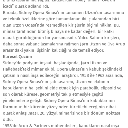
bitmiş tasarımına yaptığı katkılardan dolayı onları “Ove’un
icadı” olarak adlandırdı.
Burada, Sidney Opera Binası’nın tamamen Utzon’un tasarımına
ve teknik özelliklerine göre tamamlanan iki iç alanından biri
olan Utzon Odası’nda resmedilen kirişlerin biçimi hâkim. Bu,
mimar tarafından bitmiş binaya ne kadar değerli bir katkı
olarak görüldüğünün bir yansımasıdır. Yolcu Salonu kirişleri,
daha sonra yabancılaşmalarına rağmen Jørn Utzon ve Ove Arup
arasındaki yakın ilişkinin kalıcılığını da temsil ediyor.
Küresel Çözüm
Sidney’de podyum inşaatı başladığında, Jørn Utzon ve
Hallebaek’teki mimar ekibi, Opera Binası’nın kabuk şeklindeki
çatısının nasıl inşa edileceğini araştırdı. 1958 ile 1962 arasında,
Sidney Opera Binası’nın çatı tasarımı, Utzon ve ekibinin
kabukların nihai şeklini elde etmek için parabolik, elipsoid ve
son olarak küresel geometriyi takip etmesiyle çeşitli
yinelemelerle gelişti. Sidney Opera Binası’nın kabuklarının
formunun bir kürenin yüzeyinden türetilebileceğinin nihai
olarak anlaşılması, 20. yüzyıl mimarisinde bir dönüm noktası
oldu.
1958’de Arup & Partners mühendisleri, kabukların nasıl inşa