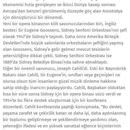
ekonomisi hızla genişleyen ve İkinci Dünya Savaşı sonrası
Avrupa’dan benzeri görülmemiş düzeyde göç alan Avustralya
için dönüştürücü bir dönemdi.
Yeni bir opera binasının kilit savunucularından biri, İngiliz
besteci Sir Eugene Goossens, Sidney Senfoni Orkestrası’nın şefi
olarak 1947’de Sidney’e taşındı. Daha önce Amerika Birleşik
Devletleri’nde büyük salonlarda orkestraların şefliğini yapmış
olan Goossens, Sidney’e gelir gelmez mevcut tesislerin
yetersizliğine dikkat çekti. Sidney Senfoni Orkestrası ise
1889’da Sidney Belediye Binası’nda sahne almaktaydı.
Diğer bir önemli savunucu, Joseph Cahill’di. Eski bir Bayındırlık
Bakanı olan Cahill, Sir Eugene’in, sınıfları veya geçmişleri ne
olursa olsun tüm insanların güzel müzik dinleme hakkına
sahip olduğu inancını paylaşıyordu. Cahill, Başbakan olduktan
kısa bir süre sonra Sidney için bir opera binası sözü verdi ve
1954’te bu fikre destek oluşturmak için bir konferans
düzenledi. Cahill konferansta yaptığı konuşmada, “Bu devlet,
yaşama zarafet ve çekicilik katan ve daha iyi, daha aydınlanmış
bir toplumu geliştirmeye ve şekillendirmeye yardımcı olan,
yeteneğin ifadesi ve en yüksek sanatsal eğlence biçimlerinin