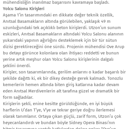
mühendisliğin inanılmaz başarısını kavramaya başladı.
Yolcu Salonu Kirişleri
Aşama 1’in tasarımındaki en dikkate değer teknik özellik,
Anıtsal Basamakların altında görülebilen, yaklaşık 49 m
uzunluğundaki tek açıklıklı beton kirişlerdi. Utzon’un sunum
eskizleri, Anıtsal Basamakların altındaki Yolcu Salonu alanının
yukarıdaki yapının ağırlığını desteklemek için bir tür sütun
dizisi gerektireceğini öne sürdü. Projenin mühendisi Ove Arup
bu detayı görünce kolonlara olan ihtiyacı reddetti ve bunun
yerine artık meşhur olan Yolcu Salonu kirişlerinin dalgalı
şeklini önerdi.
Kirişler, son tasarımlarında, gerilim anlarını o kadar başarılı bir
şekilde dağıttı ki, ek bir dikey desteğe gerek kalmadı. Tonozlu
kemerlerin hemen altında biten giriş katlarına kadar devam
eden Anıtsal Merdivenlerin alt tarafına güzel ve dramatik bir
form sağladılar.
Kirişlerin şekli, enine kesitte görüldüğünde, en iyi büyük
harflerin U’dan T’ye, V’ye ve tekrar geriye doğru ilerlemesi
olarak tanımlanır. Ortaya çıkan güçlü, zarif form, Utzon’u çok
heyecanlandırdı ve bundan böyle Sidney Opera Binası’nın