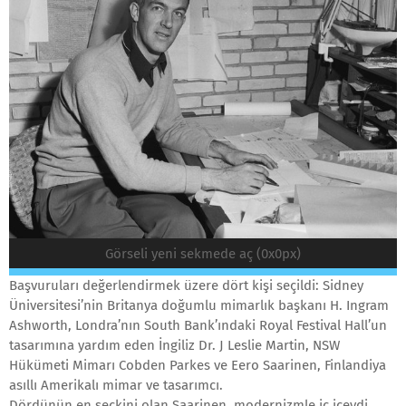
Görseli yeni sekmede aç (0x0px)
Başvuruları değerlendirmek üzere dört kişi seçildi: Sidney
Üniversitesi’nin Britanya doğumlu mimarlık başkanı H. Ingram
Ashworth, Londra’nın South Bank’ındaki Royal Festival Hall’un
tasarımına yardım eden İngiliz Dr. J Leslie Martin, NSW
Hükümeti Mimarı Cobden Parkes ve Eero Saarinen, Finlandiya
asıllı Amerikalı mimar ve tasarımcı.
Dördünün en seçkini olan Saarinen, modernizmle iç içeydi.