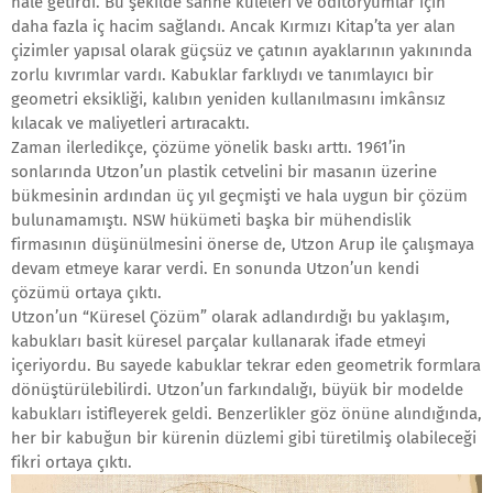
hale getirdi. Bu şekilde sahne kuleleri ve oditoryumlar için
daha fazla iç hacim sağlandı. Ancak Kırmızı Kitap’ta yer alan
çizimler yapısal olarak güçsüz ve çatının ayaklarının yakınında
zorlu kıvrımlar vardı. Kabuklar farklıydı ve tanımlayıcı bir
geometri eksikliği, kalıbın yeniden kullanılmasını imkânsız
kılacak ve maliyetleri artıracaktı.
Zaman ilerledikçe, çözüme yönelik baskı arttı. 1961’in
sonlarında Utzon’un plastik cetvelini bir masanın üzerine
bükmesinin ardından üç yıl geçmişti ve hala uygun bir çözüm
bulunamamıştı. NSW hükümeti başka bir mühendislik
firmasının düşünülmesini önerse de, Utzon Arup ile çalışmaya
devam etmeye karar verdi. En sonunda Utzon’un kendi
çözümü ortaya çıktı.
Utzon’un “Küresel Çözüm” olarak adlandırdığı bu yaklaşım,
kabukları basit küresel parçalar kullanarak ifade etmeyi
içeriyordu. Bu sayede kabuklar tekrar eden geometrik formlara
dönüştürülebilirdi. Utzon’un farkındalığı, büyük bir modelde
kabukları istifleyerek geldi. Benzerlikler göz önüne alındığında,
her bir kabuğun bir kürenin düzlemi gibi türetilmiş olabileceği
fikri ortaya çıktı.