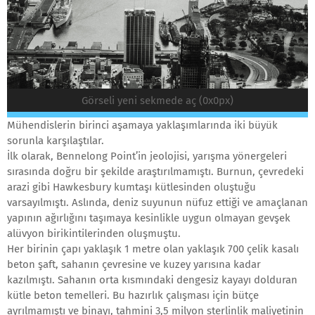
Görseli yeni sekmede aç (0x0px)
Mühendislerin birinci aşamaya yaklaşımlarında iki büyük
sorunla karşılaştılar.
İlk olarak, Bennelong Point’in jeolojisi, yarışma yönergeleri
sırasında doğru bir şekilde araştırılmamıştı. Burnun, çevredeki
arazi gibi Hawkesbury kumtaşı kütlesinden oluştuğu
varsayılmıştı. Aslında, deniz suyunun nüfuz ettiği ve amaçlanan
yapının ağırlığını taşımaya kesinlikle uygun olmayan gevşek
alüvyon birikintilerinden oluşmuştu.
Her birinin çapı yaklaşık 1 metre olan yaklaşık 700 çelik kasalı
beton şaft, sahanın çevresine ve kuzey yarısına kadar
kazılmıştı. Sahanın orta kısmındaki dengesiz kayayı dolduran
kütle beton temelleri. Bu hazırlık çalışması için bütçe
ayrılmamıştı ve binayı, tahmini 3,5 milyon sterlinlik maliyetinin