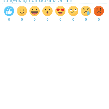
Bu içerik için bir tepkiniz var mı?
0
0
0
0
0
0
0
0