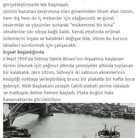
gerçekleştirmede tek başınaydı.
Jürinin kazanan tasarımına olan güveninden ilham alan Utzon,
hem dış hem de iç mekanlar için olağanüstü ve güzel
tasarımlar ve çözümler sunarak “mükemmel bir bina”
ideallerine sıkı sıkıya bağlı kaldı. Kendi etrafında orijinal
özlemlerin inşası ve karakteri değişse bile, Utzon bu kurucu
idealleri sürdürmek için çalışacaktı.
İnşaat Başladığında
2 Mart 1959’da Sidney Opera Binası’nın inşaatına başlanan
töreni izlemek için yağmur altında şemsiyeler altında toplanan
bir kalabalık. Jørn Utzon, Sidney’e iki salonun eksenlerinin
kesiştiği noktaya yerleştirilmiş bronz bir plaketle bir hafta önce
gelmişti. NSW Başbakanı Joseph Cahill plaketi yerine vidaladı
ve matkapla delme hemen başladı. Plaka bugün hala
basamaklarda görülebiliyor.