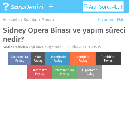
Anasayfa
›
Konular
›
Mimari
Favorilere Ekle
Sidney Opera Binası ve yapım süreci
nedir?
SDAI
tarafından 2 yıl önce oluşturuldu -
31 Ekim 2023 Salı 15:15
Facebook'ta
X'de
Linkedin'de
Reddit'te
Tumblr'da
Paylaş
Paylaş
Paylaş
Paylaş
Paylaş
Pinterest'te
WhatsApp'da
E-posta'da
Paylaş
Paylaş
Paylaş