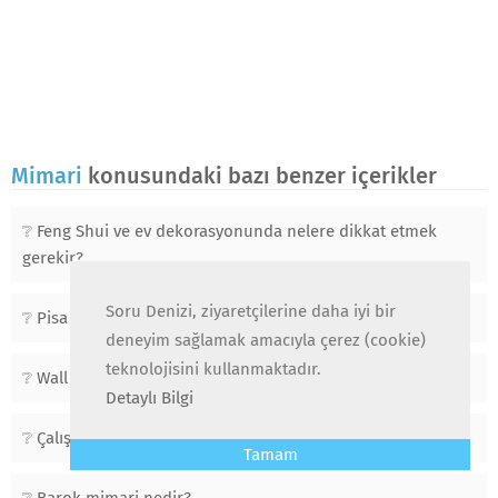
Mimari
konusundaki bazı benzer içerikler
Feng Shui ve ev dekorasyonunda nelere dikkat etmek
gerekir?
Soru Denizi, ziyaretçilerine daha iyi bir
Pisa kulesinin tarihi ve mimarisi nedir?
deneyim sağlamak amacıyla çerez (cookie)
teknolojisini kullanmaktadır.
Wall House 2 nasıl özellikleri sahip ve mimarisi nedir?
Detaylı Bilgi
Çalışma odası nasıl tasarlanmalı?
Tamam