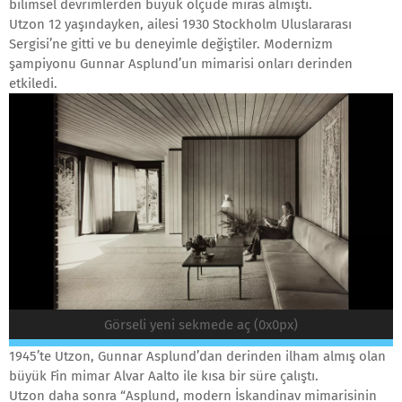
bilimsel devrimlerden büyük ölçüde miras almıştı.
Utzon 12 yaşındayken, ailesi 1930 Stockholm Uluslararası
Sergisi’ne gitti ve bu deneyimle değiştiler. Modernizm
şampiyonu Gunnar Asplund’un mimarisi onları derinden
etkiledi.
Görseli yeni sekmede aç (0x0px)
1945’te Utzon, Gunnar Asplund’dan derinden ilham almış olan
büyük Fin mimar Alvar Aalto ile kısa bir süre çalıştı.
Utzon daha sonra “Asplund, modern İskandinav mimarisinin