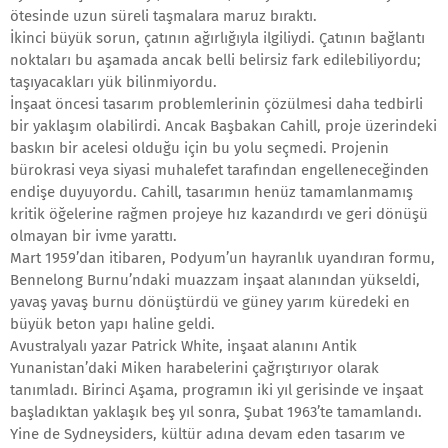
ötesinde uzun süreli taşmalara maruz bıraktı.
İkinci büyük sorun, çatının ağırlığıyla ilgiliydi. Çatının bağlantı
noktaları bu aşamada ancak belli belirsiz fark edilebiliyordu;
taşıyacakları yük bilinmiyordu.
İnşaat öncesi tasarım problemlerinin çözülmesi daha tedbirli
bir yaklaşım olabilirdi. Ancak Başbakan Cahill, proje üzerindeki
baskın bir acelesi olduğu için bu yolu seçmedi. Projenin
bürokrasi veya siyasi muhalefet tarafından engelleneceğinden
endişe duyuyordu. Cahill, tasarımın henüz tamamlanmamış
kritik öğelerine rağmen projeye hız kazandırdı ve geri dönüşü
olmayan bir ivme yarattı.
Mart 1959’dan itibaren, Podyum’un hayranlık uyandıran formu,
Bennelong Burnu’ndaki muazzam inşaat alanından yükseldi,
yavaş yavaş burnu dönüştürdü ve güney yarım küredeki en
büyük beton yapı haline geldi.
Avustralyalı yazar Patrick White, inşaat alanını Antik
Yunanistan’daki Miken harabelerini çağrıştırıyor olarak
tanımladı. Birinci Aşama, programın iki yıl gerisinde ve inşaat
başladıktan yaklaşık beş yıl sonra, Şubat 1963’te tamamlandı.
Yine de Sydneysiders, kültür adına devam eden tasarım ve