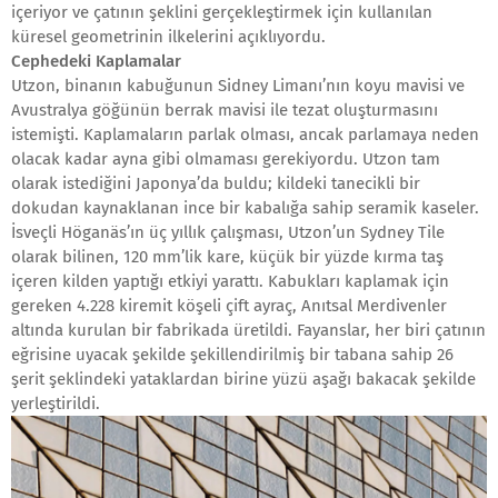
içeriyor ve çatının şeklini gerçekleştirmek için kullanılan
küresel geometrinin ilkelerini açıklıyordu.
Cephedeki Kaplamalar
Utzon, binanın kabuğunun Sidney Limanı’nın koyu mavisi ve
Avustralya göğünün berrak mavisi ile tezat oluşturmasını
istemişti. Kaplamaların parlak olması, ancak parlamaya neden
olacak kadar ayna gibi olmaması gerekiyordu. Utzon tam
olarak istediğini Japonya’da buldu; kildeki tanecikli bir
dokudan kaynaklanan ince bir kabalığa sahip seramik kaseler.
İsveçli Höganäs’ın üç yıllık çalışması, Utzon’un Sydney Tile
olarak bilinen, 120 mm’lik kare, küçük bir yüzde kırma taş
içeren kilden yaptığı etkiyi yarattı. Kabukları kaplamak için
gereken 4.228 kiremit köşeli çift ayraç, Anıtsal Merdivenler
altında kurulan bir fabrikada üretildi. Fayanslar, her biri çatının
eğrisine uyacak şekilde şekillendirilmiş bir tabana sahip 26
şerit şeklindeki yataklardan birine yüzü aşağı bakacak şekilde
yerleştirildi.