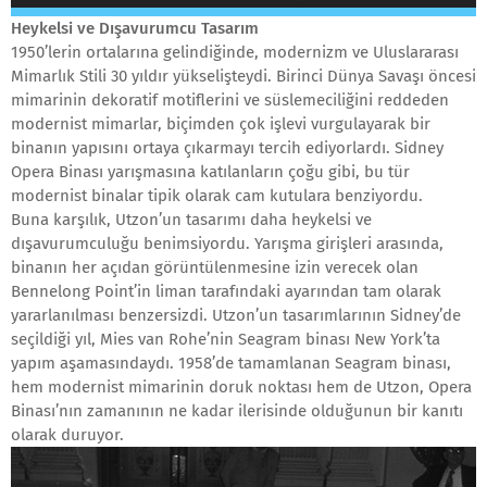
Heykelsi ve Dışavurumcu Tasarım
1950’lerin ortalarına gelindiğinde, modernizm ve Uluslararası
Mimarlık Stili 30 yıldır yükselişteydi. Birinci Dünya Savaşı öncesi
mimarinin dekoratif motiflerini ve süslemeciliğini reddeden
modernist mimarlar, biçimden çok işlevi vurgulayarak bir
binanın yapısını ortaya çıkarmayı tercih ediyorlardı. Sidney
Opera Binası yarışmasına katılanların çoğu gibi, bu tür
modernist binalar tipik olarak cam kutulara benziyordu.
Buna karşılık, Utzon’un tasarımı daha heykelsi ve
dışavurumculuğu benimsiyordu. Yarışma girişleri arasında,
binanın her açıdan görüntülenmesine izin verecek olan
Bennelong Point’in liman tarafındaki ayarından tam olarak
yararlanılması benzersizdi. Utzon’un tasarımlarının Sidney’de
seçildiği yıl, Mies van Rohe’nin Seagram binası New York’ta
yapım aşamasındaydı. 1958’de tamamlanan Seagram binası,
hem modernist mimarinin doruk noktası hem de Utzon, Opera
Binası’nın zamanının ne kadar ilerisinde olduğunun bir kanıtı
olarak duruyor.