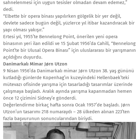
sahnelenmesi için uygun tesisler olmadan devam edemez,”
dedi.
“Elbette bir opera binası yapılırken gölgelik bir yer değil,
devlete sadece bugün değil, yüzlerce yıl itibar kazandıracak bir
yapı olması yakışır.”
Ertesi yıl, 1955’te Bennelong Point, önerilen yeni opera
binasının yeri ilan edildi ve 15 Şubat 1956’da Cahill, “Bennelong
Point’te bir Ulusal Opera Binası” için uluslararası bir yarışmanın
açıldığını duyurdu.
Danimarkalı Mimar Jørn Utzon
9 Nisan 1956’da Danimarkalı mimar Jørn Utzon 38. yaş gününü
kutladığı günlerde Kopenhag’ın kuzeyindeki Hellenbaek’teki
mütevazı ofisinde yarışma için tasarladığı tasarımlar üzerinde
çalışmaya başladı. Aralık ayında yarışma kapanmadan hemen
önce 12 çizimini Sidney’e gönderdi.
Değerlendirme birkaç hafta sonra Ocak 1957’de başladı. Jørn
Utzon’un tasarımı 218 numaraydı – 28 ülkeden alınan 223’ten
fazla başvurunun sonuncularından biriydi.