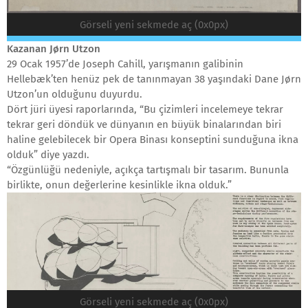
Görseli yeni sekmede aç (0x0px)
Kazanan Jørn Utzon
29 Ocak 1957’de Joseph Cahill, yarışmanın galibinin
Hellebæk’ten henüz pek de tanınmayan 38 yaşındaki Dane Jørn
Utzon’un olduğunu duyurdu.
Dört jüri üyesi raporlarında, “Bu çizimleri incelemeye tekrar
tekrar geri döndük ve dünyanın en büyük binalarından biri
haline gelebilecek bir Opera Binası konseptini sunduğuna ikna
olduk” diye yazdı.
“Özgünlüğü nedeniyle, açıkça tartışmalı bir tasarım. Bununla
birlikte, onun değerlerine kesinlikle ikna olduk.”
Görseli yeni sekmede aç (0x0px)