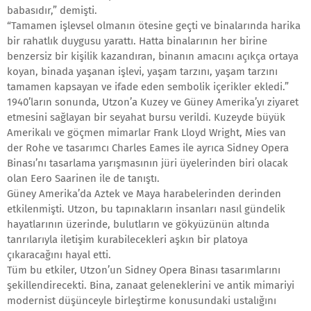
babasıdır,” demişti.
“Tamamen işlevsel olmanın ötesine geçti ve binalarında harika
bir rahatlık duygusu yarattı. Hatta binalarının her birine
benzersiz bir kişilik kazandıran, binanın amacını açıkça ortaya
koyan, binada yaşanan işlevi, yaşam tarzını, yaşam tarzını
tamamen kapsayan ve ifade eden sembolik içerikler ekledi.”
1940’ların sonunda, Utzon’a Kuzey ve Güney Amerika’yı ziyaret
etmesini sağlayan bir seyahat bursu verildi. Kuzeyde büyük
Amerikalı ve göçmen mimarlar Frank Lloyd Wright, Mies van
der Rohe ve tasarımcı Charles Eames ile ayrıca Sidney Opera
Binası’nı tasarlama yarışmasının jüri üyelerinden biri olacak
olan Eero Saarinen ile de tanıştı.
Güney Amerika’da Aztek ve Maya harabelerinden derinden
etkilenmişti. Utzon, bu tapınakların insanları nasıl gündelik
hayatlarının üzerinde, bulutların ve gökyüzünün altında
tanrılarıyla iletişim kurabilecekleri aşkın bir platoya
çıkaracağını hayal etti.
Tüm bu etkiler, Utzon’un Sidney Opera Binası tasarımlarını
şekillendirecekti. Bina, zanaat geleneklerini ve antik mimariyi
modernist düşünceyle birleştirme konusundaki ustalığını