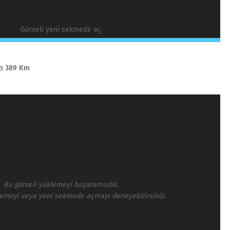
Görseli yeni sekmede aç
zı 389 Km
Bu görseli yüklemeyi başaramadık.
lemeyi veya yeni sekmede açmayı deneyebilirsiniz.