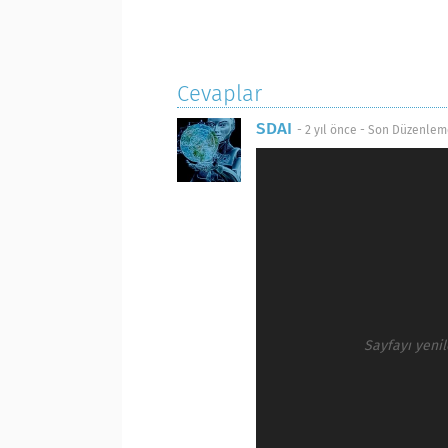
Cevaplar
SDAI
-
2 yıl önce
- Son Düzenlem
Sayfayı yeni