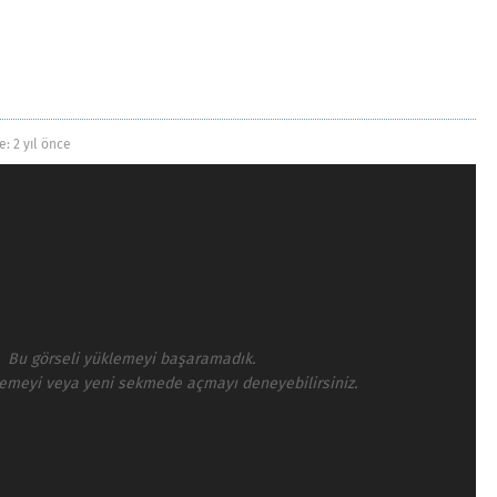
e:
2 yıl önce
Bu görseli yüklemeyi başaramadık.
lemeyi veya yeni sekmede açmayı deneyebilirsiniz.