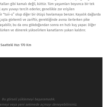
talları gibi kamalı değil, küttür. Tüm yaşamları boyunca bir tek
l aynı yuvayı tercih ederler, genellikle zor erişilen
bir “tuii-u” olup diğer bir ötüşü havlamaya benzer. Kayalık dağlarda
uşta görkemli ve zariftir, gerektiğinde avına ilerlerken pike
aşabilir, bu da onu gökdoğandan sonra en hızlı kuş yapar. Diğer
lürken ve dönerek yükselirken kanatlarını yukarı kaldırır.
 Saatteki Hızı 170 Km
Bu görseli yüklemeyi başaramadık.
lemeyi veya yeni sekmede açmayı deneyebilirsiniz.