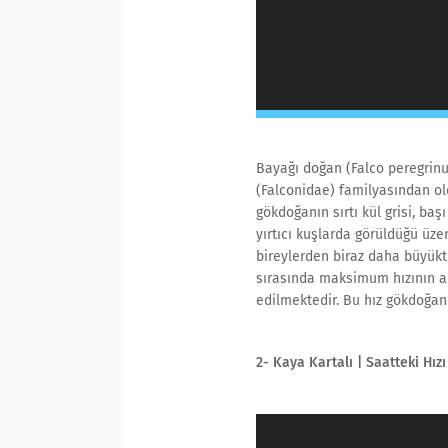
Bayağı doğan (Falco peregrinu
(Falconidae) familyasından old
gökdoğanın sırtı kül grisi, ba
yırtıcı kuşlarda görüldüğü üze
bireylerden biraz daha büyüktü
sırasında maksimum hızının an
edilmektedir. Bu hız gökdoğan
2- Kaya Kartalı | Saatteki Hız