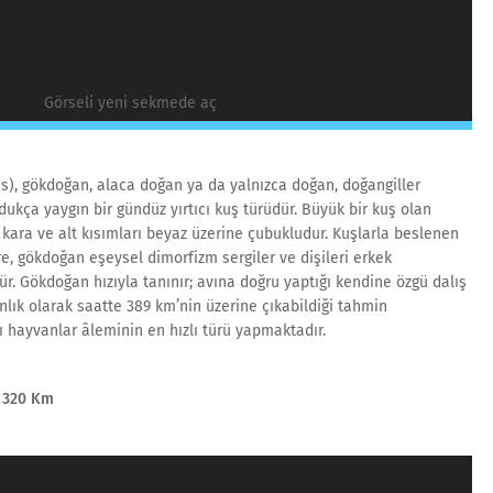
Görseli yeni sekmede aç
s), gökdoğan, alaca doğan ya da yalnızca doğan, doğangiller
ukça yaygın bir gündüz yırtıcı kuş türüdür. Büyük bir kuş olan
şı kara ve alt kısımları beyaz üzerine çubukludur. Kuşlarla beslenen
re, gökdoğan eşeysel dimorfizm sergiler ve dişileri erkek
r. Gökdoğan hızıyla tanınır; avına doğru yaptığı kendine özgü dalış
lık olarak saatte 389 km’nin üzerine çıkabildiği tahmin
ı hayvanlar âleminin en hızlı türü yapmaktadır.
ı 320 Km