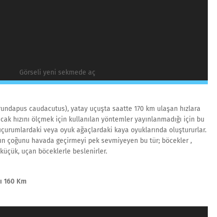
Görseli yeni sekmede aç
rundapus caudacutus), yatay uçuşta saatte 170 km ulaşan hızlara
cak hızını ölçmek için kullanılan yöntemler yayınlanmadığı için bu
uçurumlardaki veya oyuk ağaçlardaki kaya oyuklarında oluştururlar.
ın çoğunu havada geçirmeyi pek sevmiyeyen bu tür; böcekler ,
i küçük, uçan böceklerle beslenirler.
zı 160 Km