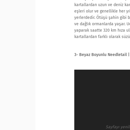
kartallardan uzun ve deniz kar
eşleri olur ve genellikle her yı
yerlerdedir. Ötüşü şahin gibi 
ve dağlık ormanlarda yaşar. Uç
yaparak saatte 320 km hıza ul
kartallardan farklı olarak süzü
3- Beyaz Boyunlu Needletail |
Sayfayı yeni