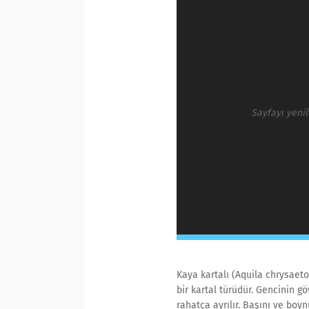
Sayfayı yeni
Kaya kartalı (Aquila chrysaet
bir kartal türüdür. Gencinin g
rahatça ayrılır. Başını ve boyn