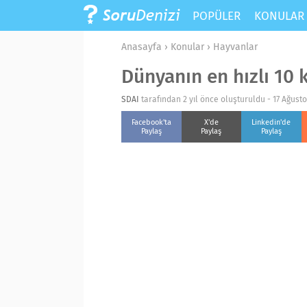
POPÜLER
KONULA
Anasayfa
›
Konular
›
Hayvanlar
Dünyanın en hızlı 10 
SDAI
tarafından 2 yıl önce oluşturuldu -
17 Ağust
Facebook'ta
X'de
Linkedin'de
Paylaş
Paylaş
Paylaş