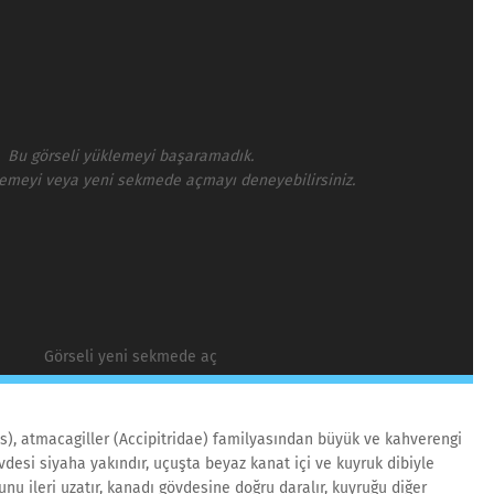
Bu görseli yüklemeyi başaramadık.
lemeyi veya yeni sekmede açmayı deneyebilirsiniz.
Görseli yeni sekmede aç
os), atmacagiller (Accipitridae) familyasından büyük ve kahverengi
övdesi siyaha yakındır, uçuşta beyaz kanat içi ve kuyruk dibiyle
unu ileri uzatır, kanadı gövdesine doğru daralır, kuyruğu diğer