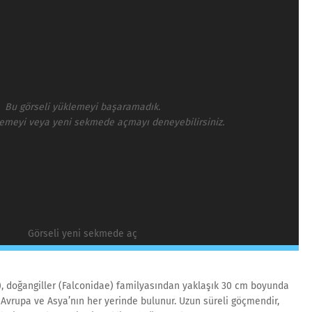
Bu görseli yüklemeyi başaramadık.
lemeyi veya yeni sekmede açmayı deneyebilirsiniz.
Görseli yeni sekmede aç
, doğangiller (Falconidae) familyasından yaklaşık 30 cm boyunda
, Avrupa ve Asya’nın her yerinde bulunur. Uzun süreli göçmendir,