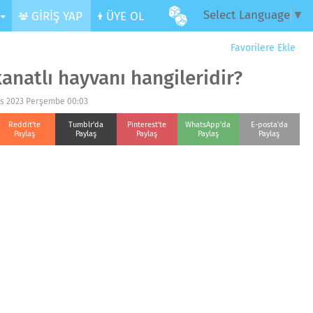
Select Language
▼
R
GİRİŞ YAP
ÜYE OL
Favorilere Ekle
kanatlı hayvanı hangileridir?
os 2023 Perşembe 00:03
Reddit'te
Tumblr'da
Pinterest'te
WhatsApp'da
E-posta'da
Paylaş
Paylaş
Paylaş
Paylaş
Paylaş