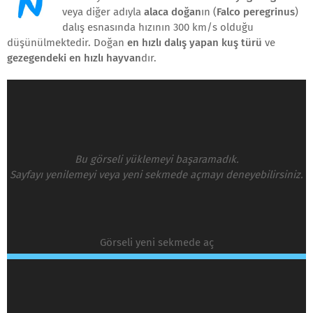
veya diğer adıyla
alaca doğan
ın (
Falco peregrinus
)
dalış esnasında hızının 300 km/s olduğu
düşünülmektedir. Doğan
en hızlı dalış yapan kuş türü
ve
gezegendeki en hızlı hayvan
dır.
Bu görseli yüklemeyi başaramadık.
Sayfayı yenilemeyi veya yeni sekmede açmayı deneyebilirsiniz.
Görseli yeni sekmede aç