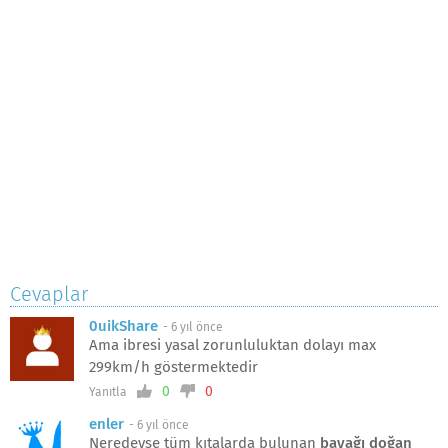
Cevaplar
0uikShare
-
6 yıl önce
Ama ibresi yasal zorunluluktan dolayı max
299km/h göstermektedir
0
0
Yanıtla
enler
-
6 yıl önce
Neredeyse tüm kıtalarda bulunan
bayağı doğan