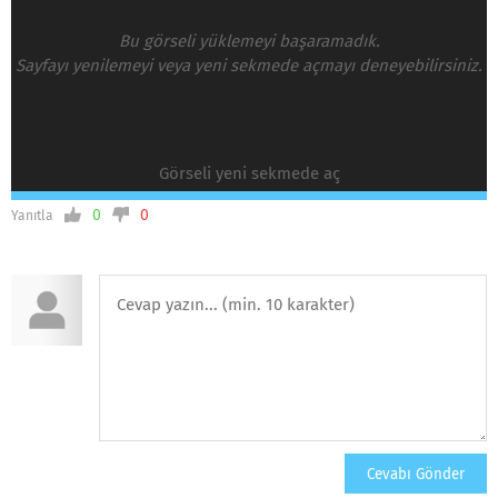
Bu görseli yüklemeyi başaramadık.
Sayfayı yenilemeyi veya yeni sekmede açmayı deneyebilirsiniz.
Görseli yeni sekmede aç
0
0
Yanıtla