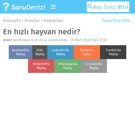
Anasayfa
›
Konular
›
Hayvanlar
Favorilere Ekle
En hızlı hayvan nedir?
enler
tarafından 6 yıl önce oluşturuldu -
31 Mart 2020 Salı 11:59
Facebook'ta
X'de
Linkedin'de
Reddit'te
Tumblr'da
Paylaş
Paylaş
Paylaş
Paylaş
Paylaş
Pinterest'te
WhatsApp'da
E-posta'da
Paylaş
Paylaş
Paylaş