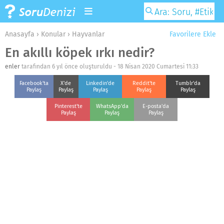
Anasayfa
›
Konular
›
Hayvanlar
Favorilere Ekle
En akıllı köpek ırkı nedir?
enler
tarafından 6 yıl önce oluşturuldu -
18 Nisan 2020 Cumartesi 11:33
Facebook'ta
X'de
Linkedin'de
Reddit'te
Tumblr'da
Paylaş
Paylaş
Paylaş
Paylaş
Paylaş
Pinterest'te
WhatsApp'da
E-posta'da
Paylaş
Paylaş
Paylaş