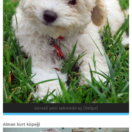
Görseli yeni sekmede aç (0x0px)
Alman kurt köpeği