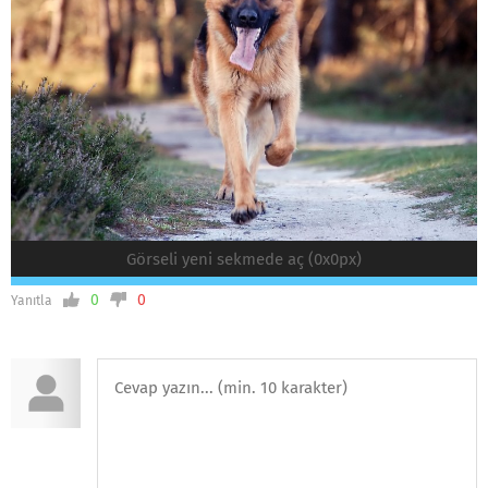
Görseli yeni sekmede aç (0x0px)
0
0
Yanıtla