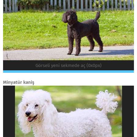
Görseli yeni sekmede aç (0x0px)
Minyatür kaniş