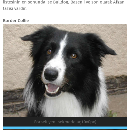
listesinin en sonunda ise Bulldog, Basenji ve son olarak Afgan
tazısı vardır.
Border Collie
Görseli yeni sekmede aç (0x0px)