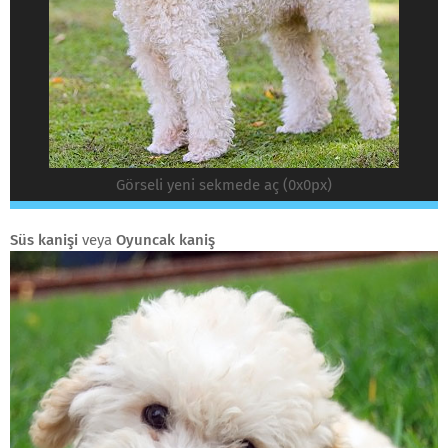
Görseli yeni sekmede aç (0x0px)
Süs kanişi
veya
Oyuncak kaniş