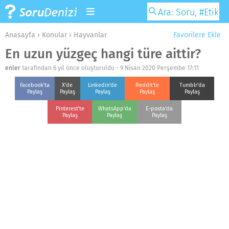
Anasayfa
›
Konular
›
Hayvanlar
Favorilere Ekle
En uzun yüzgeç hangi türe aittir?
enler
tarafından 6 yıl önce oluşturuldu -
9 Nisan 2020 Perşembe 17:11
Facebook'ta
X'de
Linkedin'de
Reddit'te
Tumblr'da
Paylaş
Paylaş
Paylaş
Paylaş
Paylaş
Pinterest'te
WhatsApp'da
E-posta'da
Paylaş
Paylaş
Paylaş