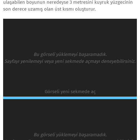
ulaşabilen boyunun neredeyse 3 metresini kuyruk yüzgecinin
son derece uzamış olan üst kısmı oluşturur.
Bu görseli yüklemeyi başaramadık.
Sayfayı yenilemeyi veya yeni sekmede açmayı deneyebilirsiniz.
Görseli yeni sekmede aç
Bu görseli yüklemeyi başaramadık.