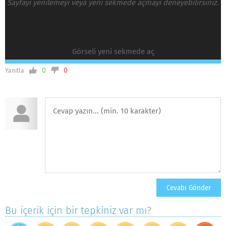
Sayfayı yenilemeyi veya yeni sekmede açmayı deneyebilirsiniz.
Görseli yeni sekmede aç
0
0
Yanıtla
Bu içerik için bir tepkiniz var mı?