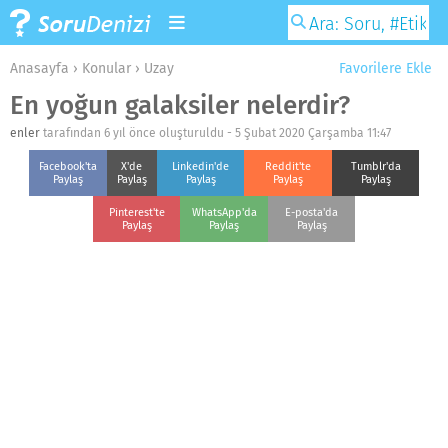
Anasayfa
›
Konular
›
Uzay
Favorilere Ekle
En yoğun galaksiler nelerdir?
enler
tarafından 6 yıl önce oluşturuldu -
5 Şubat 2020 Çarşamba 11:47
Facebook'ta
X'de
Linkedin'de
Reddit'te
Tumblr'da
Paylaş
Paylaş
Paylaş
Paylaş
Paylaş
Pinterest'te
WhatsApp'da
E-posta'da
Paylaş
Paylaş
Paylaş