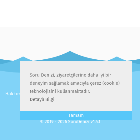
Soru Denizi, ziyaretçilerine daha iyi bir
deneyim sağlamak amacıyla çerez (cookie)
teknolojisini kullanmaktadır.
Hakkımızda
İletişim
Gizlilik Politikası
Kullanıcı Sözleşmesi
Detaylı Bilgi
Sıkça Sorulan Sorular
Tamam
© 2019 - 2026 SoruDenizi v1.4.1