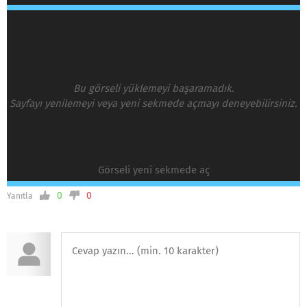
Bu görseli yüklemeyi başaramadık.
Sayfayı yenilemeyi veya yeni sekmede açmayı deneyebilirsiniz.
Görseli yeni sekmede aç
0
0
Yanıtla