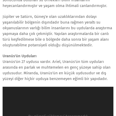
sonucunda bulunan su örnekleri bilim insanlarını
heyecanlandırmıştır ve yaşam olma ihtimali canlandırmıştır.
Jüpiter ve Satürn, Güneş'e olan uzaklıklarından dolayı
yaşanılabilir bölgenin dışındadır buna rağmen yeraltı su
okyanuslarının varlığı bilim insanlarını bu uydularda araştırma
yapmaya daha çok çekmiştir. Yapılan araştırmalarda bir canlı
türü keşfedilmese bile o bölgede daha sonra bir yaşam alanı
oluşturabilme potansiyeli olduğu düşünülmektedir.
Uranüs'ün Uyduları
Uranüs'ün 27 uydusu vardır. Ariel, Uranüs'ün tüm uyduları
arasında en parlak ve muhtemelen en genç yüzeye sahip olan
uydusudur. Miranda, Uranüs'ün en küçük uydusudur ve dış
yüzeyi diğer hiçbir uyduya benzemeyen eğimli bir yapıdadır.