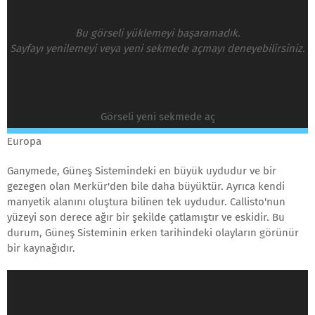
Bu görseli yüklemeyi başaramadık.
Sayfayı yenilemeyi veya yeni sekmede açmayı deneyebilirsiniz.
Görseli yeni sekmede aç
Europa
Ganymede, Güneş Sistemindeki en büyük uydudur ve bir
gezegen olan Merkür'den bile daha büyüktür. Ayrıca kendi
manyetik alanını oluştura bilinen tek uydudur. Callisto'nun
yüzeyi son derece ağır bir şekilde çatlamıştır ve eskidir. Bu
durum, Güneş Sisteminin erken tarihindeki olayların görünür
bir kaynağıdır.