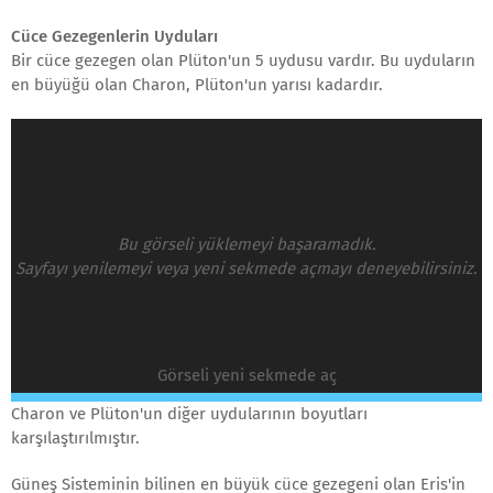
Cüce Gezegenlerin Uyduları
Bir cüce gezegen olan Plüton'un 5 uydusu vardır. Bu uyduların
en büyüğü olan Charon, Plüton'un yarısı kadardır.
Bu görseli yüklemeyi başaramadık.
Sayfayı yenilemeyi veya yeni sekmede açmayı deneyebilirsiniz.
Görseli yeni sekmede aç
Charon ve Plüton'un diğer uydularının boyutları
karşılaştırılmıştır.
Güneş Sisteminin bilinen en büyük cüce gezegeni olan Eris'in