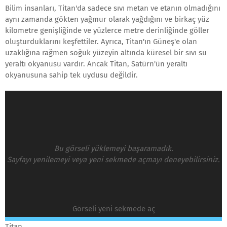
Bilim insanları, Titan'da sadece sıvı metan ve etanın olmadığını
aynı zamanda gökten yağmur olarak yağdığını ve birkaç yüz
kilometre genişliğinde ve yüzlerce metre derinliğinde göller
oluşturduklarını keşfettiler. Ayrıca, Titan'ın Güneş'e olan
uzaklığına rağmen soğuk yüzeyin altında küresel bir sıvı su
yeraltı okyanusu vardır. Ancak Titan, Satürn'ün yeraltı
okyanusuna sahip tek uydusu değildir.
Bu görseli yüklemeyi başaramadık.
Sayfayı yenilemeyi veya yeni sekmede açmayı deneyebilirsiniz.
Görseli yeni sekmede aç
Titan