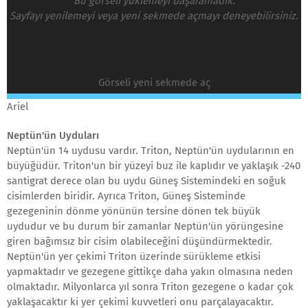
Bu görseli yüklemeyi başaramadık.
Sayfayı yenilemeyi veya yeni sekmede açmayı deneyebilirsiniz.
Görseli yeni sekmede aç
Ariel
Neptün'ün Uyduları
Neptün'ün 14 uydusu vardır. Triton, Neptün'ün uydularının en
büyüğüdür. Triton'un bir yüzeyi buz ile kaplıdır ve yaklaşık -240
santigrat derece olan bu uydu Güneş Sistemindeki en soğuk
cisimlerden biridir. Ayrıca Triton, Güneş Sisteminde
gezegeninin dönme yönünün tersine dönen tek büyük
uydudur ve bu durum bir zamanlar Neptün'ün yörüngesine
giren bağımsız bir cisim olabileceğini düşündürmektedir.
Neptün'ün yer çekimi Triton üzerinde sürükleme etkisi
yapmaktadır ve gezegene gittikçe daha yakın olmasına neden
olmaktadır. Milyonlarca yıl sonra Triton gezegene o kadar çok
yaklaşacaktır ki yer çekimi kuvvetleri onu parçalayacaktır.