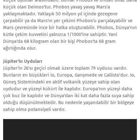
küçük uydular arasındadır. Bunlar Phobos ve ondan biraz daha
küçük olan Deimos'tur. Phobos yavaş yavaş Mars'a
yaklaşmaktadır. Yaklaşık 50 milyon yıl içinde gezegene
çarpabilir ya da Mars'ın yer çekimi Phobos'u parçalayabilir ve
Mars çevresinde ince bir halka oluşturabilir. Phobos, Dünya'nın
kütle çekim kuvvetini yalnızca 1/1000'ine sahiptir. Yani
Dünya'da 68 kilogram olan bir kişi Phobos'ta 68 gram
ağırlığında olur.
Jüpiter'in Uyduları
Jüpiter'in 26'sı geçici olmak üzere toplam 79 uydusu vardır.
Bunların en büyükleri Io, Europa, Ganymede ve Callisto'dur. Io,
Güneş Sistemindeki en aktif volkanik yüzeye sahip olan
uydudur ve yüzeyi kükürt ile kaplıdır. Europa'nın yüzeyi daha
çok buz ile kaplıdır ve Dünya'dan iki kat daha fazla suya sahip
olduğu düşünülmektedir. Bu nedenle yaşanılabilir bir bölgeye
sahip olma potansiyeli vardır.