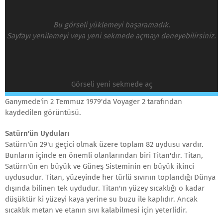
Bu görseli yüklemeyi başaramadık.
Sayfayı yenilemeyi veya yeni sekmede açmayı deneyebilirsiniz.
Görseli yeni sekmede aç
Ganymede'in 2 Temmuz 1979'da Voyager 2 tarafından
kaydedilen görüntüsü.
Satürn'ün Uyduları
Satürn'ün 29'u geçici olmak üzere toplam 82 uydusu vardır.
Bunların içinde en önemli olanlarından biri Titan'dır. Titan,
Satürn'ün en büyük ve Güneş Sisteminin en büyük ikinci
uydusudur. Titan, yüzeyinde her türlü sıvının toplandığı Dünya
dışında bilinen tek uydudur. Titan'ın yüzey sıcaklığı o kadar
düşüktür ki yüzeyi kaya yerine su buzu ile kaplıdır. Ancak
sıcaklık metan ve etanın sıvı kalabilmesi için yeterlidir.