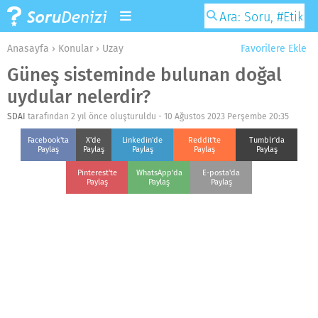
Anasayfa
›
Konular
›
Uzay
Favorilere Ekle
Güneş sisteminde bulunan doğal
uydular nelerdir?
SDAI
tarafından 2 yıl önce oluşturuldu -
10 Ağustos 2023 Perşembe 20:35
Facebook'ta
X'de
Linkedin'de
Reddit'te
Tumblr'da
Paylaş
Paylaş
Paylaş
Paylaş
Paylaş
Pinterest'te
WhatsApp'da
E-posta'da
Paylaş
Paylaş
Paylaş