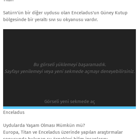
Satürn'ün bir diğer uydusu olan Enceladus'un Güney Kutup
bölgesinde bir yeraltı sıvı su okyanusu vardır.
Bu görseli yüklemeyi başaramadık.
Sayfayı yenilemeyi veya yeni sekmede açmayı deneyebilirsiniz.
Görseli yeni sekmede aç
Enceladus
Uydularda Yaşam Olması Mümkün mü?
Europa, Titan ve Enceladus üzerinde yapılan araştırmalar