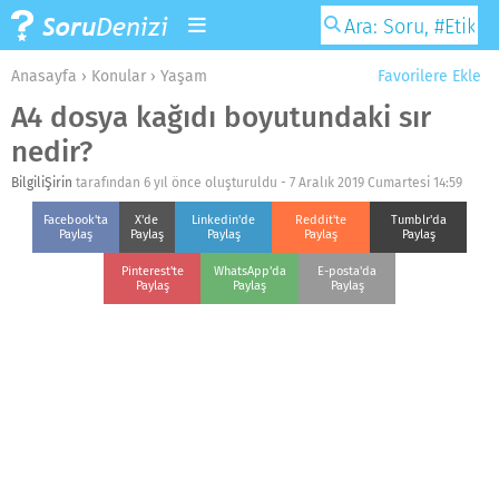
Anasayfa
›
Konular
›
Yaşam
Favorilere Ekle
A4 dosya kağıdı boyutundaki sır
nedir?
BilgiliŞirin
tarafından 6 yıl önce oluşturuldu -
7 Aralık 2019 Cumartesi 14:59
Facebook'ta
X'de
Linkedin'de
Reddit'te
Tumblr'da
Paylaş
Paylaş
Paylaş
Paylaş
Paylaş
Pinterest'te
WhatsApp'da
E-posta'da
Paylaş
Paylaş
Paylaş