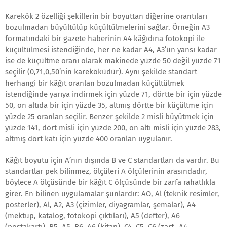
Karekök 2 özelliği şekillerin bir boyuttan diğerine orantıları
bozulmadan büyültülüp küçültülmelerini sağlar. Örneğin A3
formatındaki bir gazete haberinin A4 kâğıdına fotokopi ile
küçültülmesi istendiğinde, her ne kadar A4, A3’ün yansı kadar
ise de küçültme oranı olarak makinede yüzde 50 değil yüzde 71
seçilir (0,71,0,50’nin kareköküdür). Aynı şekilde standart
herhangi bir kâğıt oranlan bozulmadan küçültülmek
istendiğinde yarıya indirmek için yüzde 71, dörtte bir için yüzde
50, on altıda bir için yüzde 35, altmış dörtte bir küçültme için
yüzde 25 oranlan seçilir. Benzer şekilde 2 misli büyütmek için
yüzde 141, dört misli için yüzde 200, on altı misli için yüzde 283,
altmış dört katı için yüzde 400 oranlan uygulanır.
Kâğıt boyutu için A’nın dışında B ve C standartları da vardır. Bu
standartlar pek bilinmez, ölçüleri A ölçülerinin arasındadır,
böylece A ölçüsünde bir kâğıt C ölçüsünde bir zarfa rahatlıkla
girer. En bilinen uygulamalar şunlardır: AO, Al (teknik resimler,
posterler), Al, A2, A3 (çizimler, diyagramlar, şemalar), A4
(mektup, katalog, fotokopi çıktıları), A5 (defter), A6