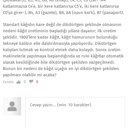
(postakartı), B5, A5, B6, A6 (kitap), C4, C5, C6 (zarf -A4
katlanmazsa C4’e, bir kere katlanırsa C5’e, iki kere katlanırsa
C0’ya girer-), B4, A3 (gazete), B8, A8 (oyun kartı), B7 (pasaport).
Standart kâğıdın kare değil de dikdörtgen şeklinde olmasının
nedeni kâğıt üretiminin başladığı yıllara dayanır; ilk üretim
şeklidir. 1800’lere kadar kâğıt, kâğıt hamurunun bulunduğu
tekneye kalıbın elle daldırılmasıyla yapılıyordu. Dikdörtgen
kalıplan tutmak ve kontrol etmek daha kolaydı. Sonra üretim
makinelerle yapılmaya başlandığında ve rulo kâğıtlar otomatik
olarak kesildiğinde bile dikdörtgen şekilden vazgeçilmedi.
Bunun bir nedeni de kâğıt uçağın en iyi dikdörtgen şekilden
yapılması olabilir mi acaba?
0
0
Yanıtla