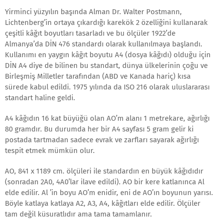
Yirminci yüzyılın başında Alman Dr. Walter Postmann,
Lichtenberg’in ortaya çıkardığı karekök 2 özelliğini kullanarak
çeşitli kâğıt boyutları tasarladı ve bu ölçüler 1922’de
Almanya’da DİN 476 standardı olarak kullanılmaya başlandı.
Kullanımı en yaygın kâğıt boyutu A4 (dosya kâğıdı) olduğu için
DİN A4 diye de bilinen bu standart, dünya ülkelerinin çoğu ve
Birleşmiş Milletler tarafından (ABD ve Kanada hariç) kısa
sürede kabul edildi. 1975 yılında da ISO 216 olarak uluslararası
standart haline geldi.
A4 kâğıdın 16 kat büyüğü olan AO’m alanı 1 metrekare, ağırlığı
80 gramdır. Bu durumda her bir A4 sayfası 5 gram gelir ki
postada tartmadan sadece evrak ve zarfları sayarak ağırlığı
tespit etmek mümkün olur.
AO, 841 x 1189 cm. ölçüleri ile standardın en büyük kâğıdıdır
(sonradan 2A0, 4A0’lar ilave edildi). AO bir kere katlanınca Al
elde edilir. Al ’in boyu AO’m enidir, eni de AO’ın boyunun yarısı.
Böyle katlaya katlaya A2, A3, A4, kâğıtları elde edilir. Ölçüler
tam değil küsuratlıdır ama tama tamamlanır.