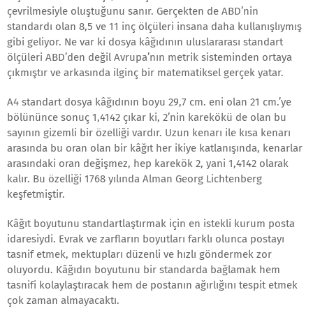
çevrilmesiyle oluştuğunu sanır. Gerçekten de ABD’nin
standardı olan 8,5 ve 11 inç ölçüleri insana daha kullanışlıymış
gibi geliyor. Ne var ki dosya kâğıdının uluslararası standart
ölçüleri ABD’den değil Avrupa’nın metrik sisteminden ortaya
çıkmıştır ve arkasında ilginç bir matematiksel gerçek yatar.
A4 standart dosya kâğıdının boyu 29,7 cm. eni olan 21 cm.’ye
bölününce sonuç 1,4142 çıkar ki, 2’nin karekökü de olan bu
sayının gizemli bir özelliği vardır. Uzun kenarı ile kısa kenarı
arasında bu oran olan bir kâğıt her ikiye katlanışında, kenarlar
arasındaki oran değişmez, hep karekök 2, yani 1,4142 olarak
kalır. Bu özelliği 1768 yılında Alman Georg Lichtenberg
keşfetmiştir.
Kâğıt boyutunu standartlaştırmak için en istekli kurum posta
idaresiydi. Evrak ve zarfların boyutları farklı olunca postayı
tasnif etmek, mektupları düzenli ve hızlı göndermek zor
oluyordu. Kâğıdın boyutunu bir standarda bağlamak hem
tasnifi kolaylaştıracak hem de postanın ağırlığını tespit etmek
çok zaman almayacaktı.