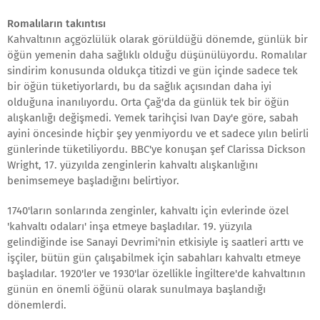
Romalıların takıntısı
Kahvaltının açgözlülük olarak görüldüğü dönemde, günlük bir
öğün yemenin daha sağlıklı olduğu düşünülüyordu. Romalılar
sindirim konusunda oldukça titizdi ve gün içinde sadece tek
bir öğün tüketiyorlardı, bu da sağlık açısından daha iyi
olduğuna inanılıyordu. Orta Çağ'da da günlük tek bir öğün
alışkanlığı değişmedi. Yemek tarihçisi Ivan Day'e göre, sabah
ayini öncesinde hiçbir şey yenmiyordu ve et sadece yılın belirli
günlerinde tüketiliyordu. BBC'ye konuşan şef Clarissa Dickson
Wright, 17. yüzyılda zenginlerin kahvaltı alışkanlığını
benimsemeye başladığını belirtiyor.
1740'ların sonlarında zenginler, kahvaltı için evlerinde özel
'kahvaltı odaları' inşa etmeye başladılar. 19. yüzyıla
gelindiğinde ise Sanayi Devrimi'nin etkisiyle iş saatleri arttı ve
işçiler, bütün gün çalışabilmek için sabahları kahvaltı etmeye
başladılar. 1920'ler ve 1930'lar özellikle İngiltere'de kahvaltının
günün en önemli öğünü olarak sunulmaya başlandığı
dönemlerdi.