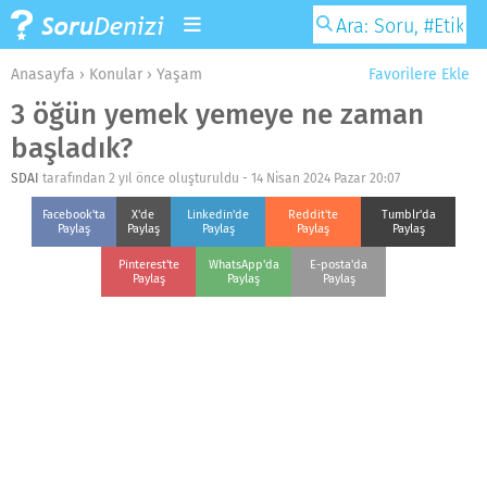
Anasayfa
›
Konular
›
Yaşam
Favorilere Ekle
3 öğün yemek yemeye ne zaman
başladık?
SDAI
tarafından 2 yıl önce oluşturuldu -
14 Nisan 2024 Pazar 20:07
Facebook'ta
X'de
Linkedin'de
Reddit'te
Tumblr'da
Paylaş
Paylaş
Paylaş
Paylaş
Paylaş
Pinterest'te
WhatsApp'da
E-posta'da
Paylaş
Paylaş
Paylaş