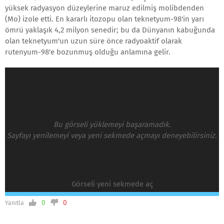
yüksek radyasyon düzeylerine maruz edilmiş molibdenden
(Mo) izole etti. En kararlı itozopu olan teknetyum-98'in yarı
ömrü yaklaşık 4,2 milyon senedir; bu da Dünyanın kabuğunda
olan teknetyum'un uzun süre önce radyoaktif olarak
rutenyum-98'e bozunmuş olduğu anlamına gelir.
Bu görseli yüklemeyi başaramadık.
Sayfayı yenilemeyi veya yeni sekmede açmayı deneyebilirsiniz.
Görseli yeni sekmede aç
0
0
Yanıtla