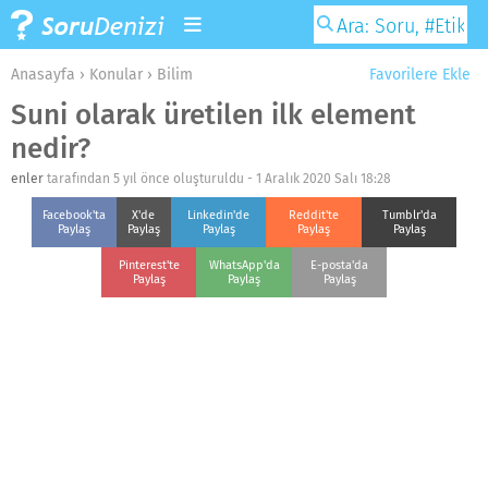
Anasayfa
›
Konular
›
Bilim
Favorilere Ekle
Suni olarak üretilen ilk element
nedir?
enler
tarafından 5 yıl önce oluşturuldu -
1 Aralık 2020 Salı 18:28
Facebook'ta
X'de
Linkedin'de
Reddit'te
Tumblr'da
Paylaş
Paylaş
Paylaş
Paylaş
Paylaş
Pinterest'te
WhatsApp'da
E-posta'da
Paylaş
Paylaş
Paylaş