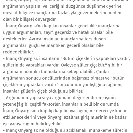
argümanın yapısını ve içeriğini düzgünce düşünmek yerine
mevcut bilgi ve inançlarına fazlasıyla güvenmelerine neden
olan bir bilişsel önyargıdır.
- İnanç Önyargısı'na kapılan insanlar genellikle inançlarına
uygun argümanları, zayıf, geçersiz ve hatalı olsalar bile
desteklerler. Ayrıca insanlar, inançlarına ters düşen
argümanları güçlü ve mantıken geçerli olsalar bile
reddedebilirler.
- İnanç Önyargısı, insanların "Bütün çiçeklerin yaprakları vardır,
güllerin de yaprakları vardır. Öyleyse güller çiçektir." gibi bir
argümanı mantıklı bulmalarına sebep olabilir. Çünkü
argümanın sonucu öncüllerinden bağımsız olması ve "bütün
çiçeklerin yaprakları vardır" öncülünün yanlışlığına rağmen,
insanlar güllerin çiçek olduğunu bilirler.
- Argümanın yapısı veya argümanı değerlendiren kişinin
yeteneği gibi çeşitli faktörler, insanların belli bir durumda
İnanç Önyargısına kapılıp kapılmayacağını, ne dereceye kadar
etkileneceklerini veya önyargı azaltma girişimlerinin ne kadar
işe yarayacağını belirleyebilir.
- İnanç Önyargısı; ne olduğunu açıklamak, muhakeme sürecini