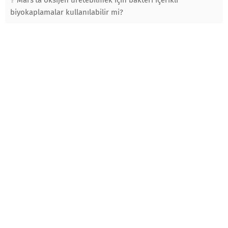
Mars'ta oksijen üretebilmek için bakteri içerikli
biyokaplamalar kullanılabilir mi?