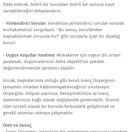
ifade ederek, belirli bir öncülden belirli bir sonuca nasıl
varılabileceğini detaylandırın.
-
Yönlendirici Sorular:
Kendinize yönlendirici sorular sorarak
muhakemenizi sorgulayın. "Bu sonuç öncüllerden
kaynaklanmak zorunda mı?" gibi sorularla içsel bir diyalog
kurun.
-
Uygun Koşullar Yaratma:
Muhakeme için uygun bir ortam
yaratmak, düşüncelerinizi daha objektif bir şekilde
değerlendirmenize yardımcı olabilir.
Ancak, başkalarında olduğu gibi kendi İnanç Önyargınızı
tamamen ortadan kaldıramayabileceğinizi unutmayın.
Önyargılar, bilişsel yapınıza, deneyimlerinize ve inanç
sistemlerinize bağlı olarak değişkenlik gösterebilir. Önemli
olan sürekli olarak bu konuda farkındalık geliştirmek ve
gerekli adımları atmaya çalışmaktır.
Özet ve Sonuç
- İnanç Önyargısı, insanların bir argümanın sonucuna varırken