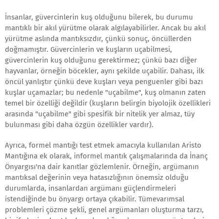
İnsanlar, güvercinlerin kuş olduğunu bilerek, bu durumu
mantıklı bir akıl yürütme olarak algılayabilirler. Ancak bu akıl
yürütme aslında mantıksızdır, çünkü sonuç, öncüllerden
doğmamıştır. Güvercinlerin ve kuşların uçabilmesi,
güvercinlerin kuş olduğunu gerektirmez; çünkü bazı diğer
hayvanlar, örneğin böcekler, aynı şekilde uçabilir. Dahası, ilk
öncül yanlıştır çünkü deve kuşları veya penguenler gibi bazı
kuşlar uçamazlar; bu nedenle "uçabilme", kuş olmanın zaten
temel bir özelliği değildir (kuşların belirgin biyolojik özellikleri
arasında "uçabilme" gibi spesifik bir nitelik yer almaz, tüy
bulunması gibi daha özgün özellikler vardır).
Ayrıca, formel mantığı test etmek amacıyla kullanılan Aristo
Mantığına ek olarak, informel mantık çalışmalarında da İnanç
Önyargısı'na dair kanıtlar gözlemlenir. Örneğin, argümanın
mantıksal değerinin veya hatasızlığının önemsiz olduğu
durumlarda, insanlardan argümanı güçlendirmeleri
istendiğinde bu önyargı ortaya çıkabilir. Tümevarımsal
problemleri çözme şekli, genel argümanları oluşturma tarzı,