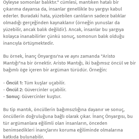
Öyleyse somonlar balıktır." cümlesi, mantıken hatalı bir
çıkarıma dayansa da, insanlar genellikle bu yargıyı kabul
ederler. Buradaki hata, yüzebilen canlıların sadece balıklar
olmadığı gerçeğinden kaynaklanır (örneğin yunuslar da
yüzebilir, ancak balık değildir). Ancak, insanlar bu yargıya
kolayca inanabilirler çünkü sonuç, somonun balık olduğu
inancıyla örtüşmektedir.
Bu örnek, İnanç Önyargısı'na ve aynı zamanda "Aristo
Mantığı"na bir örnektir. Aristo Mantığı, iki bağımsız öncül ve bir
bağımlı öge içeren bir argüman türüdür. Örneğin:
-
Öncül 1:
Tüm kuşlar uçabilir.
-
Öncül 2:
Güvercinler uçabilir.
-
Sonuç:
Güvercinler kuştur.
Bu tip mantık, öncüllerin bağımsızlığına dayanır ve sonuç,
öncüllerin doğruluğuna bağlı olarak çıkar. İnanç Önyargısı, bu
tür argümanlara eğilimli olan insanların, önceden
benimsedikleri inançlarını koruma eğiliminde olmalarına
katkıda bulunabilir.