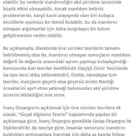
olabilir; bu nedenle inandırıcılığın akıl yürütme sürecinde
büyük etkisi olmayabilir. Ancak mantıken belirsiz
problemlerde, karşıt kanıt arayışında olan biri kolayca
öncüllerle uyumsuz bir temsil bulabilir, bu da inandırıcı
olmayan argümanlar için daha sorgulayıcı bir tutum
geliştirmesine neden olabilir.
Bu açıklamada, literatürde öne sürülen teorilerin tamamı
belirtilmemiş olsa da, inandırıcı olmayan sonuçların mantıken
değerli ile değersiz arasındaki ayrımı yapmayı kolaylaştırdığı
konusunda tüm teoriler hemfikirdir (Geçişli Zincir Teorisinde
ise tam tersi iddia edilmektedir). Özetle, neredeyse tüm
teoriler, inançların geçerli veya geçersiz Aristo Mantığı
örneklerini ayırt etme yeteneği bakımından akıl yürütme
sürecini etkilediğini öne sürer.
İnanç Önyargısı'nı açıklamak için öne sürülen teorilere ek
olarak, "Sinyal Algılama Teorisi" kapsamında yapılan bir
açıklamaya göre, İnanç Önyargısı genellikle Cevap Önyargısı ile
ilişkilendirilir. Bu teoriye göre, insanlar sonucunu inandırıcı
buldukları argümanlara inanmak için daha az kanıta ihtiyaç