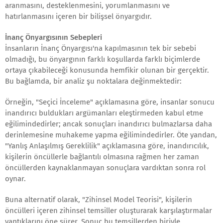
aranmasını, desteklenmesini, yorumlanmasını ve
hatırlanmasını içeren bir bilişsel önyargıdır.
İnanç Önyargısının Sebepleri
İnsanların İnanç Önyargısı'na kapılmasının tek bir sebebi
olmadığı, bu önyargının farklı koşullarda farklı biçimlerde
ortaya çıkabileceği konusunda hemfikir olunan bir gerçektir.
Bu bağlamda, bir analiz şu noktalara değinmektedir:
Örneğin, "Seçici İnceleme" açıklamasına göre, insanlar sonucu
inandırıcı buldukları argümanları eleştirmeden kabul etme
eğilimindedirler; ancak sonuçları inandırıcı bulmazlarsa daha
derinlemesine muhakeme yapma eğilimindedirler. Öte yandan,
"Yanlış Anlaşılmış Gereklilik" açıklamasına göre, inandırıcılık,
kişilerin öncüllerle bağlantılı olmasına rağmen her zaman
öncüllerden kaynaklanmayan sonuçlara vardıktan sonra rol
oynar.
Buna alternatif olarak, "Zihinsel Model Teorisi", kişilerin
öncülleri içeren zihinsel temsiller oluşturarak karşılaştırmalar
yaptıklarını öne sürer. Sonuç bu temsillerden biriyle