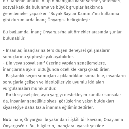
bir ifadenin abartılı olup olmadığına karar verme yöntemleri,
sosyal katkıda bulunma ve büyük gruplar hakkında
genellemeler yaparken "Büyük Sayılar Kanunu"nu kullanma
gibi durumlarda İnanç Önyargısı belirginleşir.
Bu bağlamda, İnanç Önyargısı'na ait örnekler arasında şunlar
bulunabilir:
- İnsanlar, inançlarına ters düşen deneysel çalışmaların
sonuçlarına şüpheyle yaklaşabilirler.
- Din veya sosyal sınıf üzerine yapılan genellemelere,
inançlarına aykırı olduğunda özellikle karşı çıkabilirler.
- Başkanlık seçim sonuçları açıklandıktan sonra bile, insanların
sonuçlarla çelişen ve ideolojileriyle uyumlu iddiaları
vurgulamaları mümkündür.
- Farklı siyasetçiler, aynı yargıyı destekleyen kanıtlar sunsalar
da, insanlar genellikle siyasi görüşlerine yakın buldukları
siyasetçiye daha fazla inanma eğilimindedirler.
Not:
İnanç Önyargısı ile yakından ilişkili bir kavram, Onaylama
Önyargısı'dır. Bu, bilgilerin, inançlara uyacak şekilde