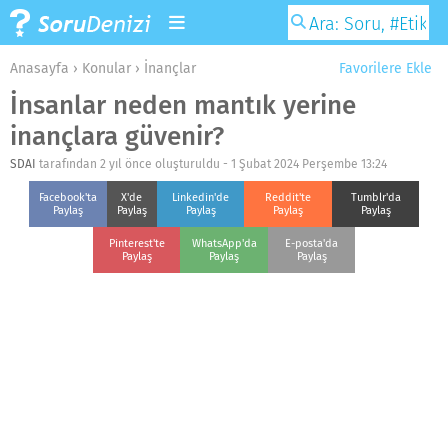
Anasayfa
›
Konular
›
İnançlar
Favorilere Ekle
İnsanlar neden mantık yerine
inançlara güvenir?
SDAI
tarafından 2 yıl önce oluşturuldu -
1 Şubat 2024 Perşembe 13:24
Facebook'ta
X'de
Linkedin'de
Reddit'te
Tumblr'da
Paylaş
Paylaş
Paylaş
Paylaş
Paylaş
Pinterest'te
WhatsApp'da
E-posta'da
Paylaş
Paylaş
Paylaş