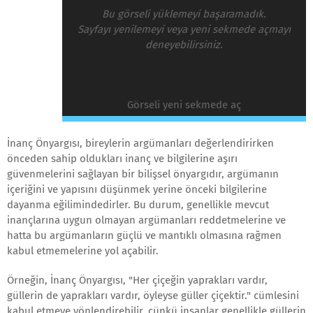
Bu görseli yüklemeyi başaramadık.
Sayfayı yenilemeyi veya yeni sekmede açmayı
deneyebilirsiniz.
Görseli yeni sekmede aç
İnanç Önyargısı, bireylerin argümanları değerlendirirken
önceden sahip oldukları inanç ve bilgilerine aşırı
güvenmelerini sağlayan bir bilişsel önyargıdır, argümanın
içeriğini ve yapısını düşünmek yerine önceki bilgilerine
dayanma eğilimindedirler. Bu durum, genellikle mevcut
inançlarına uygun olmayan argümanları reddetmelerine ve
hatta bu argümanların güçlü ve mantıklı olmasına rağmen
kabul etmemelerine yol açabilir.
Örneğin, İnanç Önyargısı, "Her çiçeğin yaprakları vardır,
güllerin de yaprakları vardır, öyleyse güller çiçektir." cümlesini
kabul etmeye yönlendirebilir, çünkü insanlar genellikle güllerin