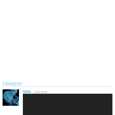
Cevaplar
SDAI
-
2 yıl önce