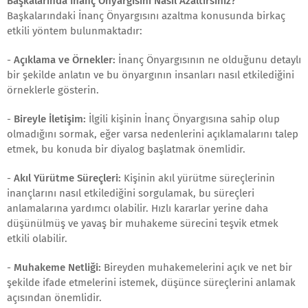
Başkalarında İnanç Önyargısını Nasıl Azaltırsınız?
Başkalarındaki İnanç Önyargısını azaltma konusunda birkaç
etkili yöntem bulunmaktadır:
-
Açıklama ve Örnekler:
İnanç Önyargısının ne olduğunu detaylı
bir şekilde anlatın ve bu önyargının insanları nasıl etkilediğini
örneklerle gösterin.
-
Bireyle İletişim:
İlgili kişinin İnanç Önyargısına sahip olup
olmadığını sormak, eğer varsa nedenlerini açıklamalarını talep
etmek, bu konuda bir diyalog başlatmak önemlidir.
-
Akıl Yürütme Süreçleri:
Kişinin akıl yürütme süreçlerinin
inançlarını nasıl etkilediğini sorgulamak, bu süreçleri
anlamalarına yardımcı olabilir. Hızlı kararlar yerine daha
düşünülmüş ve yavaş bir muhakeme sürecini teşvik etmek
etkili olabilir.
-
Muhakeme Netliği:
Bireyden muhakemelerini açık ve net bir
şekilde ifade etmelerini istemek, düşünce süreçlerini anlamak
açısından önemlidir.