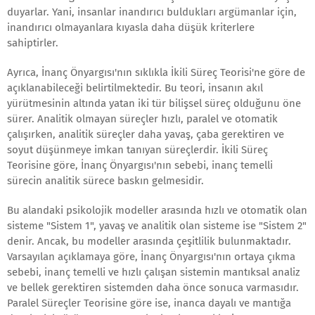
duyarlar. Yani, insanlar inandırıcı buldukları argümanlar için,
inandırıcı olmayanlara kıyasla daha düşük kriterlere
sahiptirler.
Ayrıca, İnanç Önyargısı'nın sıklıkla İkili Süreç Teorisi'ne göre de
açıklanabileceği belirtilmektedir. Bu teori, insanın akıl
yürütmesinin altında yatan iki tür bilişsel süreç olduğunu öne
sürer. Analitik olmayan süreçler hızlı, paralel ve otomatik
çalışırken, analitik süreçler daha yavaş, çaba gerektiren ve
soyut düşünmeye imkan tanıyan süreçlerdir. İkili Süreç
Teorisine göre, İnanç Önyargısı'nın sebebi, inanç temelli
sürecin analitik sürece baskın gelmesidir.
Bu alandaki psikolojik modeller arasında hızlı ve otomatik olan
sisteme "Sistem 1", yavaş ve analitik olan sisteme ise "Sistem 2"
denir. Ancak, bu modeller arasında çeşitlilik bulunmaktadır.
Varsayılan açıklamaya göre, İnanç Önyargısı'nın ortaya çıkma
sebebi, inanç temelli ve hızlı çalışan sistemin mantıksal analiz
ve bellek gerektiren sistemden daha önce sonuca varmasıdır.
Paralel Süreçler Teorisine göre ise, inanca dayalı ve mantığa