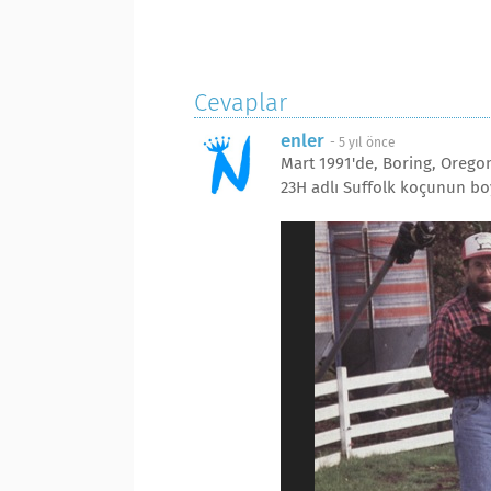
Cevaplar
enler
-
5 yıl önce
Mart 1991'de, Boring, Oregon
23H adlı Suffolk koçunun bo