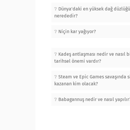
Dünya'daki en yüksek dağ düzlüğ
nerededir?
Niçin kar yağıyor?
Kadeş antlaşması nedir ve nasıl b
tarihsel önemi vardır?
Steam ve Epic Games savaşında s
kazanan kim olacak?
Babagannuş nedir ve nasıl yapılır