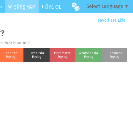
Select Language
▼
R
GİRİŞ YAP
ÜYE OL
Favorilere Ekle
r?
os 2020 Pazar 16:38
Reddit'te
Tumblr'da
Pinterest'te
WhatsApp'da
E-posta'da
Paylaş
Paylaş
Paylaş
Paylaş
Paylaş