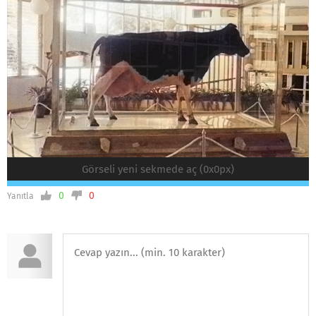
Görseli yeni sekmede aç (0x0px)
0
0
Yanıtla