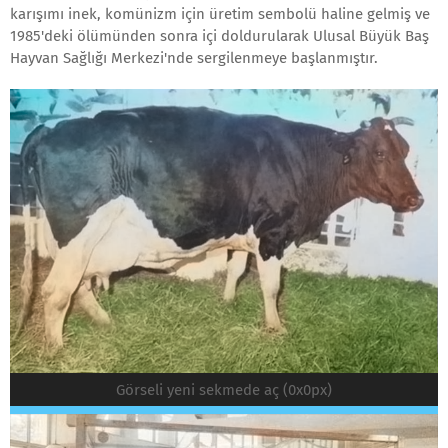
karışımı inek, komünizm için üretim sembolü haline gelmiş ve
1985'deki ölümünden sonra içi doldurularak Ulusal Büyük Baş
Hayvan Sağlığı Merkezi'nde sergilenmeye başlanmıştır.
Görseli yeni sekmede aç (0x0px)