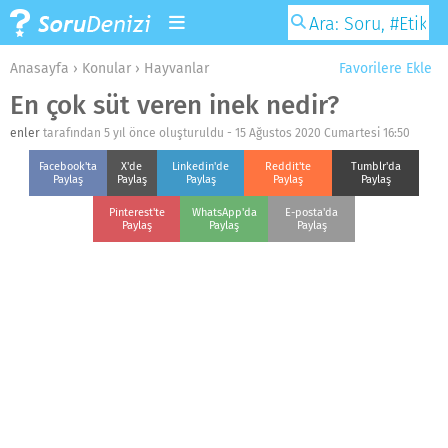
Anasayfa
›
Konular
›
Hayvanlar
Favorilere Ekle
En çok süt veren inek nedir?
enler
tarafından 5 yıl önce oluşturuldu -
15 Ağustos 2020 Cumartesi 16:50
Facebook'ta
X'de
Linkedin'de
Reddit'te
Tumblr'da
Paylaş
Paylaş
Paylaş
Paylaş
Paylaş
Pinterest'te
WhatsApp'da
E-posta'da
Paylaş
Paylaş
Paylaş