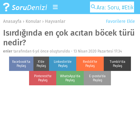
Anasayfa
›
Konular
›
Hayvanlar
Favorilere Ekle
Isırdığında en çok acıtan böcek türü
nedir?
enler
tarafından 6 yıl önce oluşturuldu -
13 Nisan 2020 Pazartesi 17:34
Facebook'ta
X'de
Linkedin'de
Reddit'te
Tumblr'da
Paylaş
Paylaş
Paylaş
Paylaş
Paylaş
Pinterest'te
WhatsApp'da
E-posta'da
Paylaş
Paylaş
Paylaş