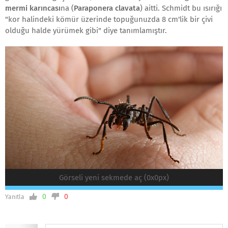
mermi karıncası
na (
Paraponera clavata
) aitti. Schmidt bu ısırığı
"kor halindeki kömür üzerinde topuğunuzda 8 cm'lik bir çivi
olduğu halde yürümek gibi" diye tanımlamıştır.
Görseli yeni sekmede aç (0x0px)
0
0
Yanıtla