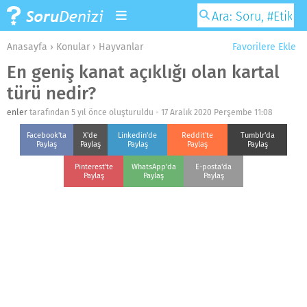
Anasayfa
›
Konular
›
Hayvanlar
Favorilere Ekle
En geniş kanat açıklığı olan kartal
türü nedir?
enler
tarafından 5 yıl önce oluşturuldu -
17 Aralık 2020 Perşembe 11:08
Facebook'ta
X'de
Linkedin'de
Reddit'te
Tumblr'da
Paylaş
Paylaş
Paylaş
Paylaş
Paylaş
Pinterest'te
WhatsApp'da
E-posta'da
Paylaş
Paylaş
Paylaş