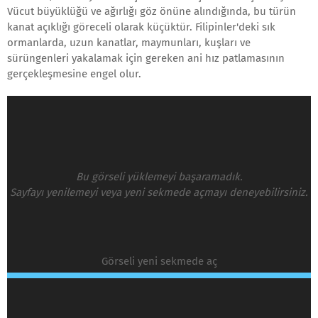
Vücut büyüklüğü ve ağırlığı göz önüne alındığında, bu türün
kanat açıklığı göreceli olarak küçüktür. Filipinler'deki sık
ormanlarda, uzun kanatlar, maymunları, kuşları ve
sürüngenleri yakalamak için gereken ani hız patlamasının
gerçekleşmesine engel olur.
Bu görseli yüklemeyi başaramadık.
Sayfayı yenilemeyi veya yeni sekmede açmayı deneyebilirsiniz.
Görseli yeni sekmede aç