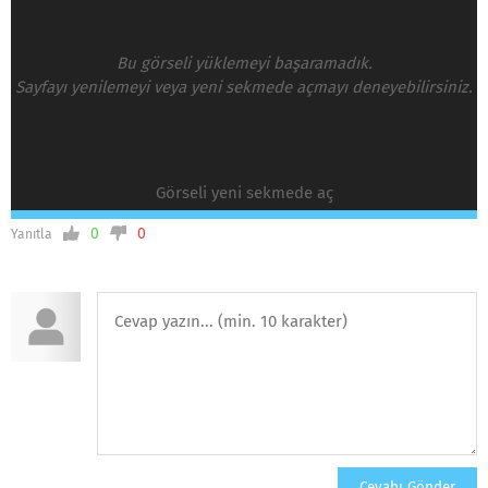
Bu görseli yüklemeyi başaramadık.
Sayfayı yenilemeyi veya yeni sekmede açmayı deneyebilirsiniz.
Görseli yeni sekmede aç
0
0
Yanıtla