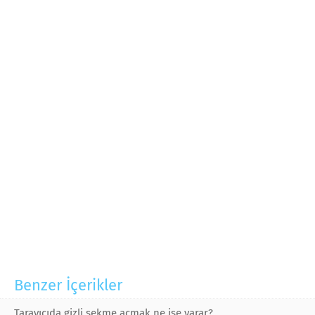
Benzer İçerikler
Tarayıcıda gizli sekme açmak ne işe yarar?