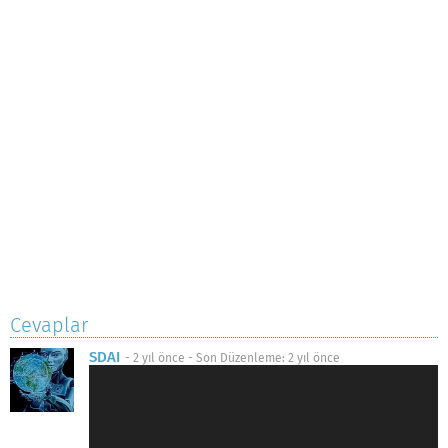
Cevaplar
SDAI
-
2 yıl önce
- Son Düzenleme:
2 yıl önce