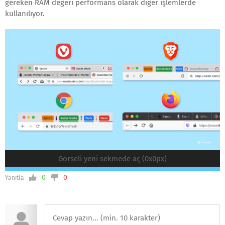
gereken RAM değeri performans olarak diğer işlemlerde
kullanılıyor.
Görseli yeni sekmede aç (0x0px)
0
0
Yanıtla