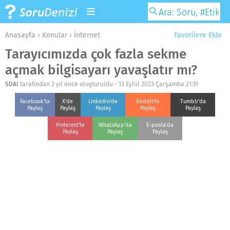
Anasayfa
›
Konular
›
İnternet
Favorilere Ekle
Tarayıcımızda çok fazla sekme
açmak bilgisayarı yavaşlatır mı?
SDAI
tarafından 2 yıl önce oluşturuldu -
13 Eylül 2023 Çarşamba 21:51
Facebook'ta
X'de
Linkedin'de
Reddit'te
Tumblr'da
Paylaş
Paylaş
Paylaş
Paylaş
Paylaş
Pinterest'te
WhatsApp'da
E-posta'da
Paylaş
Paylaş
Paylaş