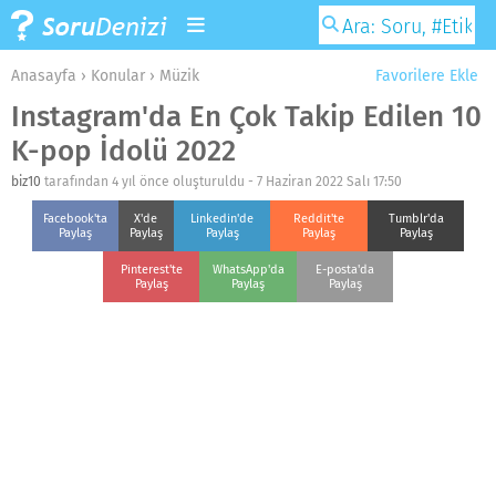
Anasayfa
›
Konular
›
Müzik
Favorilere Ekle
Instagram'da En Çok Takip Edilen 10
K-pop İdolü 2022
biz10
tarafından 4 yıl önce oluşturuldu -
7 Haziran 2022 Salı 17:50
Facebook'ta
X'de
Linkedin'de
Reddit'te
Tumblr'da
Paylaş
Paylaş
Paylaş
Paylaş
Paylaş
Pinterest'te
WhatsApp'da
E-posta'da
Paylaş
Paylaş
Paylaş