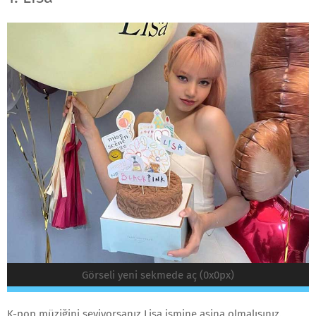
Görseli yeni sekmede aç (0x0px)
K-pop müziğini seviyorsanız Lisa ismine aşina olmalısınız.