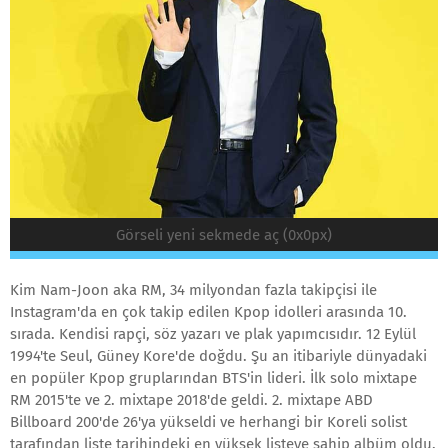
Görseli yeni sekmede aç (0x0px)
Kim Nam-Joon aka RM, 34 milyondan fazla takipçisi ile
Instagram'da en çok takip edilen Kpop idolleri arasında 10.
sırada. Kendisi rapçi, söz yazarı ve plak yapımcısıdır. 12 Eylül
1994'te Seul, Güney Kore'de doğdu. Şu an itibariyle dünyadaki
en popüler Kpop gruplarından BTS'in lideri. İlk solo mixtape
RM 2015'te ve 2. mixtape 2018'de geldi. 2. mixtape ABD
Billboard 200'de 26'ya yükseldi ve herhangi bir Koreli solist
tarafından liste tarihindeki en yüksek listeye sahip albüm oldu.