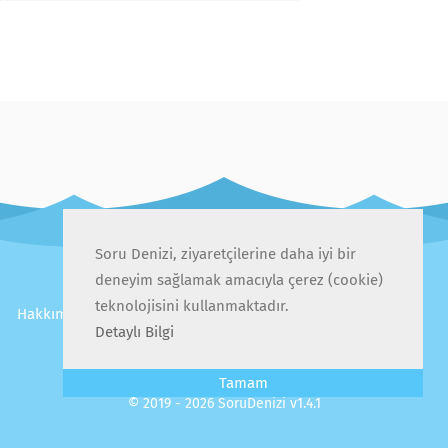
Soru Denizi, ziyaretçilerine daha iyi bir
deneyim sağlamak amacıyla çerez (cookie)
teknolojisini kullanmaktadır.
Hakkımızda
İletişim
Gizlilik Politikası
Kullanıcı Sözleşmesi
Sıkça Sorulan Sorular
Detaylı Bilgi
Tamam
© 2019 - 2026 SoruDenizi v1.4.1