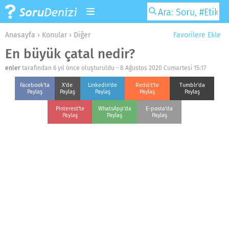
Anasayfa
›
Konular
›
Diğer
Favorilere Ekle
En büyük çatal nedir?
enler
tarafından 6 yıl önce oluşturuldu -
8 Ağustos 2020 Cumartesi 15:17
Facebook'ta
X'de
Linkedin'de
Reddit'te
Tumblr'da
Paylaş
Paylaş
Paylaş
Paylaş
Paylaş
Pinterest'te
WhatsApp'da
E-posta'da
Paylaş
Paylaş
Paylaş