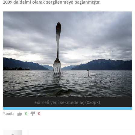
2009'da daimi olarak sergilenmeye başlanmıştır.
Görseli yeni sekmede aç (0x0px)
0
0
Yanıtla