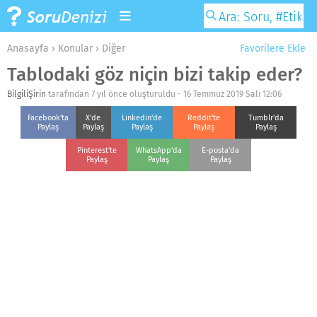
Anasayfa
›
Konular
›
Diğer
Favorilere Ekle
Tablodaki göz niçin bizi takip eder?
BilgiliŞirin
tarafından 7 yıl önce oluşturuldu -
16 Temmuz 2019 Salı 12:06
Facebook'ta
X'de
Linkedin'de
Reddit'te
Tumblr'da
Paylaş
Paylaş
Paylaş
Paylaş
Paylaş
Pinterest'te
WhatsApp'da
E-posta'da
Paylaş
Paylaş
Paylaş