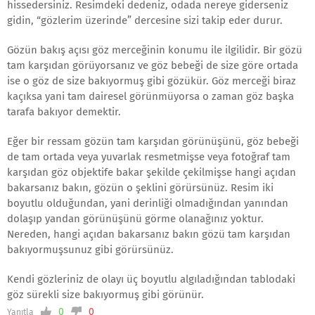
hissedersiniz. Resimdeki dedeniz, odada nereye giderseniz
gidin, “gözlerim üzerinde” dercesine sizi takip eder durur.
Gözün bakış açısı göz merceğinin konumu ile ilgilidir. Bir gözü
tam karşıdan görüyorsanız ve göz bebeği de size göre ortada
ise o göz de size bakıyormuş gibi gözükür. Göz merceği biraz
kaçıksa yani tam dairesel görünmüyorsa o zaman göz başka
tarafa bakıyor demektir.
Eğer bir ressam gözün tam karşıdan görünüşünü, göz bebeği
de tam ortada veya yuvarlak resmetmişse veya fotoğraf tam
karşıdan göz objektife bakar şekilde çekilmişse hangi açıdan
bakarsanız bakın, gözün o şeklini görürsünüz. Resim iki
boyutlu olduğundan, yani derinliği olmadığından yanından
dolaşıp yandan görünüşünü görme olanağınız yoktur.
Nereden, hangi açıdan bakarsanız bakın gözü tam karşıdan
bakıyormuşsunuz gibi görürsünüz.
Kendi gözleriniz de olayı üç boyutlu algıladığından tablodaki
göz sürekli size bakıyormuş gibi görünür.
0
0
Yanıtla