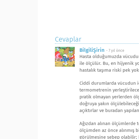
Cevaplar
BilgiliŞirin
-
7 yıl önce
Hasta olduğumuzda vücudumuz
ile ölçülür. Bu, en hijyenik 
hastalık taşıma riski pek yok
Ciddi durumlarda vücudun iç
termometrenin yerleştirileceğ
pratik olmayan yerlerden öl
doğruya yakın ölçülebileceği
açıktırlar ve buradan yapıla
Ağızdan alınan ölçümlerde t
ölçümden az önce alınmış bi
görülmesine sebep olabilir; 