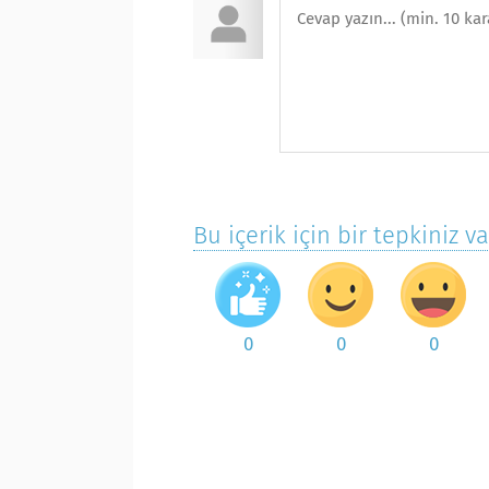
Bu içerik için bir tepkiniz v
0
0
0