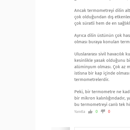
Ancak termometreyi dilin al
çok olduğundan dış etkenler
çok süratli hem de en sağlıklı
Ayrıca dilin üstünün çok ha
olması buraya konulan termo
Uluslararası sivil havacılık 
kesinlikle yasak olduğunu 
alüminyum olması. Çok az mi
istisna bir kap içinde olması
termometrelerdir.
Peki, bir termometre ne ka
bir mikron kalınlığındadır, ya
bu termometreyi canlı tek hüc
0
0
Yanıtla