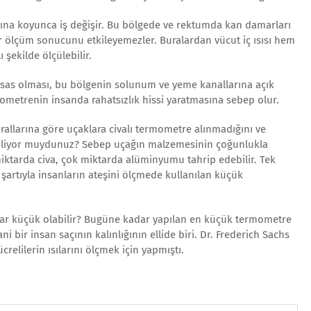
tına koyunca iş değişir. Bu bölgede ve rektumda kan damarları
 ölçüm sonucunu etkileyemezler. Buralardan vücut iç ısısı hem
 şekilde ölçülebilir.
ssas olması, bu bölgenin solunum ve yeme kanallarına açık
metrenin insanda rahatsızlık hissi yaratmasına sebep olur.
kurallarına göre uçaklara civalı termometre alınmadığını ve
biliyor muydunuz? Sebep uçağın malzemesinin çoğunlukla
ktarda civa, çok miktarda alüminyumu tahrip edebilir. Tek
 şartıyla insanların ateşini ölçmede kullanılan küçük
dar küçük olabilir? Bugüne kadar yapılan en küçük termometre
ni bir insan saçının kalınlığının ellide biri. Dr. Frederich Sachs
relilerin ısılarını ölçmek için yapmıştı.