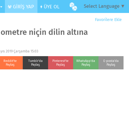
Select Language
▼
R
GİRİŞ YAP
ÜYE OL
Favorilere Ekle
ometre niçin dilin altına
ayıs 2019 Çarşamba 15:03
Reddit'te
Tumblr'da
Pinterest'te
WhatsApp'da
E-posta'da
Paylaş
Paylaş
Paylaş
Paylaş
Paylaş