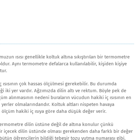
un ısısı genellikle koltuk altına sıkıştırılan bir termometre
yoldur. Aynı termometre defalarca kullanılabilir, kişiden kişiye
tur.
 ısısının çok hassas ölçülmesi gerekebilir. Bu durumda
i iki yer vardır. Ağzımızda dilin altı ve rektum. Böyle pek de
çüm alınmasının nedeni buraların vücudun hakiki iç ısısının en
 yerler olmalarındandır. Koltuk altları nispeten havaya
n ölçüm hakiki iç ısıya göre daha düşük değer verir.
ermometre dilin üstüne değil de altına konulur çünkü
r içecek dilin üstünde olması gerekenden daha farklı bir değer
bütün öğrencilerin bildiği tebeşir tozu yutma numarası gibi.