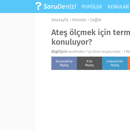
POPÜLER
KONULA
Anasayfa
›
Konular
›
Sağlık
Ateş ölçmek için term
konuluyor?
BilgiliŞirin
tarafından 7 yıl önce oluşturuldu -
1 M
Facebook'ta
X'de
Linkedin'de
Paylaş
Paylaş
Paylaş