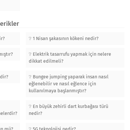
çerikler
ir?
1 Nisan şakasının kökeni nedir?
mıştır?
Elektrik tasarrufu yapmak için nelere
dikkat edilmeli?
dir?
Bungee jumping yaparak insan nasıl
eğlenebilir ve nasıl eğlence için
kullanılmaya başlanmıştır?
En büyük zehirli dart kurbağası türü
nelerdir?
nedir?
ün mü?
5G teknolojisi nedir?