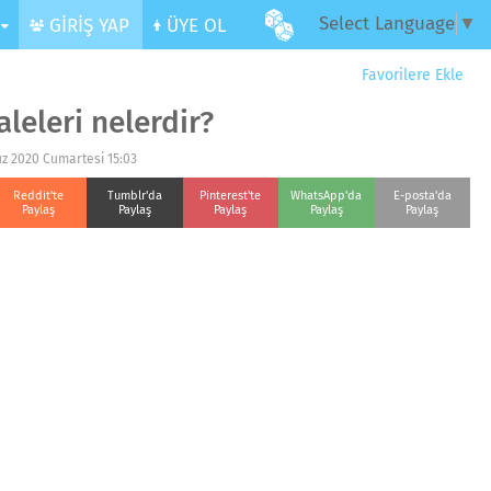
Select Language
▼
R
GİRİŞ YAP
ÜYE OL
Favorilere Ekle
leleri nelerdir?
z 2020 Cumartesi 15:03
Reddit'te
Tumblr'da
Pinterest'te
WhatsApp'da
E-posta'da
Paylaş
Paylaş
Paylaş
Paylaş
Paylaş