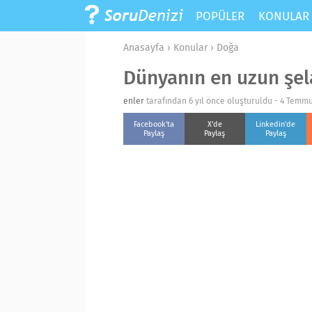
POPÜLER
KONULA
Anasayfa
›
Konular
›
Doğa
Dünyanın en uzun şela
enler
tarafından 6 yıl önce oluşturuldu -
4 Temmu
Facebook'ta
X'de
Linkedin'de
Paylaş
Paylaş
Paylaş