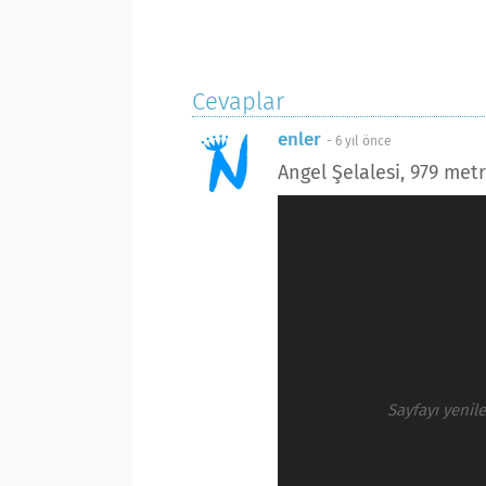
Cevaplar
enler
-
6 yıl önce
Angel Şelalesi, 979 met
Sayfayı yenil