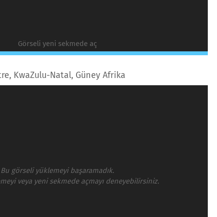
Görseli yeni sekmede aç
tre, KwaZulu-Natal, Güney Afrika
Bu görseli yüklemeyi başaramadık.
emeyi veya yeni sekmede açmayı deneyebilirsiniz.