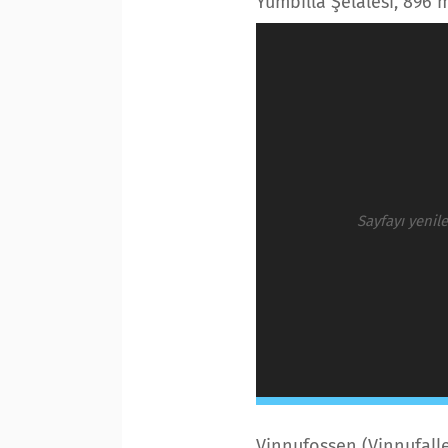
Yumbilla Şelalesi, 896 
Sayfayı yenil
Vinnufossen (Vinnufall