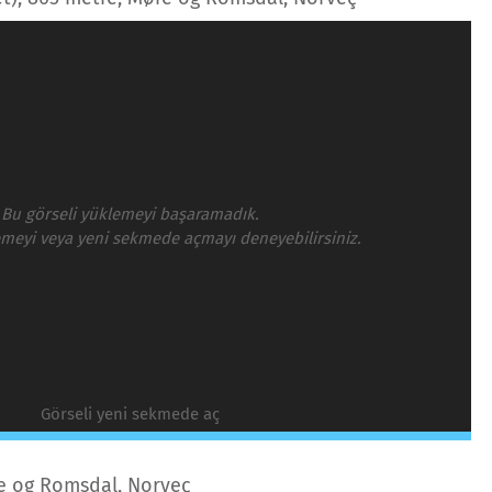
Bu görseli yüklemeyi başaramadık.
emeyi veya yeni sekmede açmayı deneyebilirsiniz.
Görseli yeni sekmede aç
e og Romsdal, Norveç