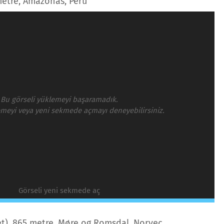
metre, Amazonas, Peru
Bu görseli yüklemeyi başaramadık.
emeyi veya yeni sekmede açmayı deneyebilirsiniz.
Görseli yeni sekmede aç
et), 865 metre, Møre og Romsdal, Norveç