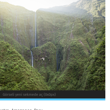
Görseli yeni sekmede aç (0x0px)