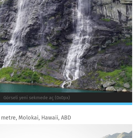
Görseli yeni sekmede aç (0x0px)
 metre, Molokai, Hawaii, ABD