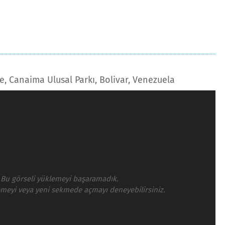
re, Canaima Ulusal Parkı, Bolivar, Venezuela
Bu görseli yüklemeyi başaramadık.
emeyi veya yeni sekmede açmayı deneyebilirsiniz.