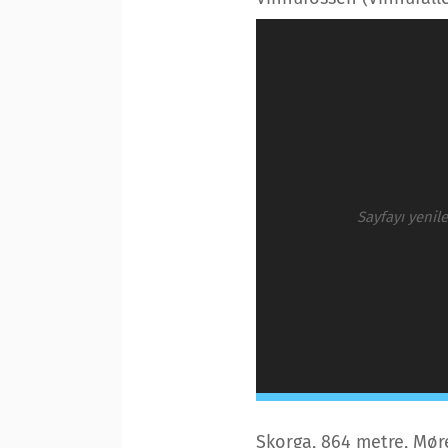
Sayfayı yenil
Skorga, 864 metre, Mør