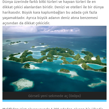
Dünya üzerinde farklı bitki türleri ve hayvan türleri ile en
dikkat çekici alanlardan biridir. Denizi ve otelleri ile bir dünya
harikasıdır. Büyük kara kaplumbağları bu adada çok fazla
yaşamaktadır. Ayrıca büyük adanın deniz atına benzemesi
açısından da dikkat çekicidir.
Görseli yeni sekmede aç (0x0px)