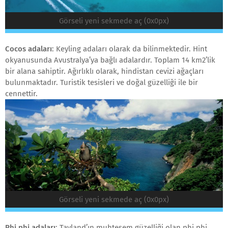
Görseli yeni sekmede aç (0x0px)
Cocos adaları
: Keyling adaları olarak da bilinmektedir. Hint
okyanusunda Avustralya’ya bağlı adalardır. Toplam 14 km2’lik
bir alana sahiptir. Ağırlıklı olarak, hindistan cevizi ağaçları
bulunmaktadır. Turistik tesisleri ve doğal güzelliği ile bir
cennettir.
Görseli yeni sekmede aç (0x0px)
Phi phi adaları
: Tayland’ın muhteşem güzelliği olan phi phi