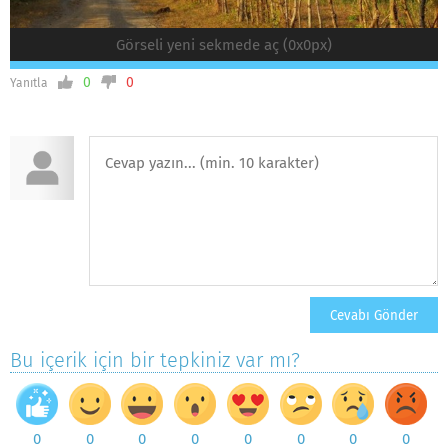
Görseli yeni sekmede aç (0x0px)
0
0
Yanıtla
Bu içerik için bir tepkiniz var mı?
0
0
0
0
0
0
0
0