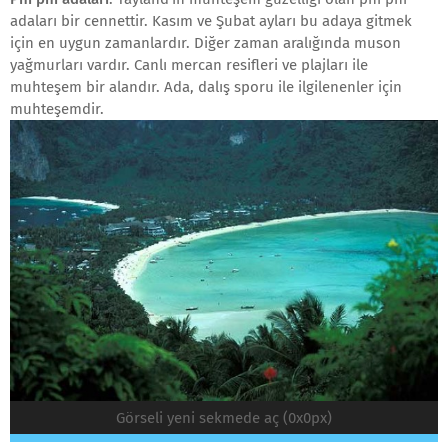
adaları bir cennettir. Kasım ve Şubat ayları bu adaya gitmek
için en uygun zamanlardır. Diğer zaman aralığında muson
yağmurları vardır. Canlı mercan resifleri ve plajları ile
muhteşem bir alandır. Ada, dalış sporu ile ilgilenenler için
muhteşemdir.
Görseli yeni sekmede aç (0x0px)