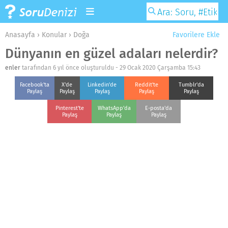
Anasayfa
›
Konular
›
Doğa
Favorilere Ekle
Dünyanın en güzel adaları nelerdir?
enler
tarafından 6 yıl önce oluşturuldu -
29 Ocak 2020 Çarşamba 15:43
Facebook'ta
X'de
Linkedin'de
Reddit'te
Tumblr'da
Paylaş
Paylaş
Paylaş
Paylaş
Paylaş
Pinterest'te
WhatsApp'da
E-posta'da
Paylaş
Paylaş
Paylaş