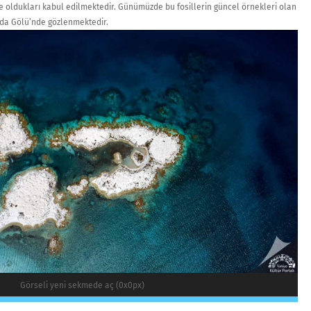
de oldukları kabul edilmektedir. Günümüzde bu fosillerin güncel örnekleri olan
da Gölü’nde gözlenmektedir.
Görseli yeni sekmede aç (0x0px)