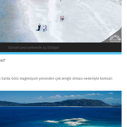
Görseli yeni sekmede aç (0x0px)
yaz?
an Salda Gölü magnezyum yönünden çok zengin olması nedeniyle kumsalı