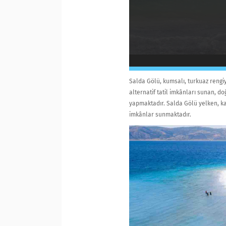
Salda Gölü, kumsalı, turkuaz rengi
alternatif tatil imkânları sunan, d
yapmaktadır. Salda Gölü yelken, kano
imkânlar sunmaktadır.