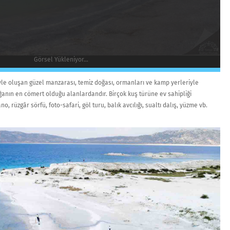
Görsel Yükleniyor...
yle oluşan güzel manzarası, temiz doğası, ormanları ve kamp yerleriyle
oğanın en cömert olduğu alanlardandır. Birçok kuş türüne ev sahipliği
, rüzgâr sörfü, foto-safari, göl turu, balık avcılığı, sualtı dalış, yüzme vb.