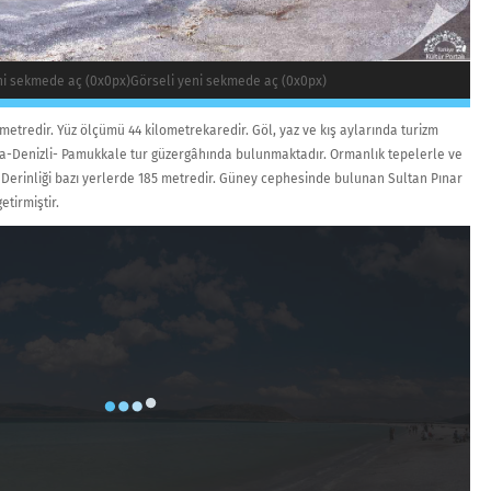
ni sekmede aç (0x0px)
Görseli yeni sekmede aç (0x0px)
metredir. Yüz ölçümü 44 kilometrekaredir. Göl, yaz ve kış aylarında turizm
ya-Denizli- Pamukkale tur güzergâhında bulunmaktadır. Ormanlık tepelerle ve
r. Derinliği bazı yerlerde 185 metredir. Güney cephesinde bulunan Sultan Pınar
etirmiştir.