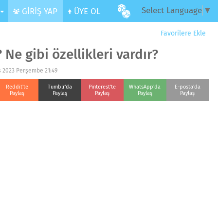
Select Language
▼
R
GİRİŞ YAP
ÜYE OL
Favorilere Ekle
Ne gibi özellikleri vardır?
s 2023 Perşembe 21:49
Reddit'te
Tumblr'da
Pinterest'te
WhatsApp'da
E-posta'da
Paylaş
Paylaş
Paylaş
Paylaş
Paylaş