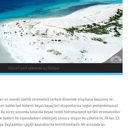
Görseli yeni sekmede aç (0x0px)
ran en önemli özellik stromatolit (arkaik dönemde oluşmaya başlamış ve
en bakteriyel kökenli beyaz kayaçlar) oluşumlarına uygun jeobiyokimyasal
. Bu süreç sonunda tabanda beyaz renkli hidromanyezit içerikli stromatolitler
ve bakteri ile siyanobakteri etkileşimi sonucu oluşan bu çökellerin, ilk kez 3,5
a başladıkları çeşitli kaynaklarda belirtilmektedir. Bir anlamda bu