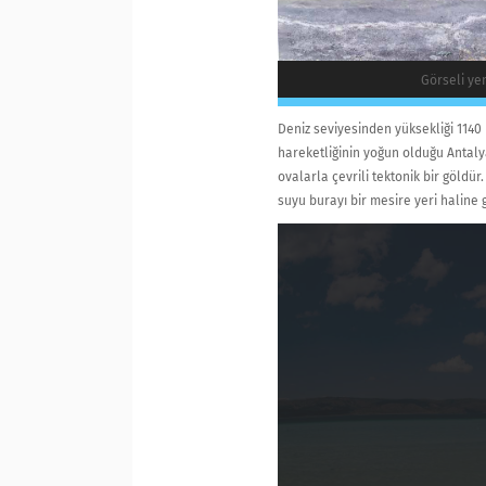
Görseli ye
Deniz seviyesinden yüksekliği 1140 
hareketliğinin yoğun olduğu Antal
ovalarla çevrili tektonik bir göldü
suyu burayı bir mesire yeri haline g