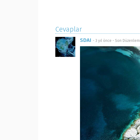
Cevaplar
SDAI
-
3 yıl önce
- Son Düzenlem