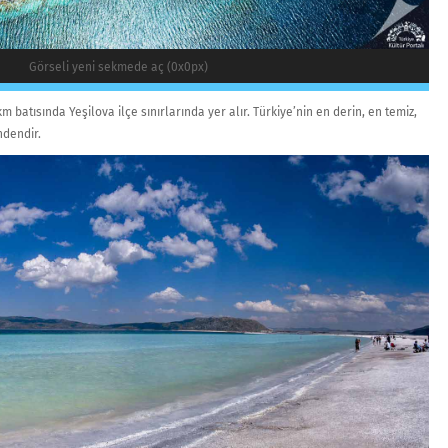
Görseli yeni sekmede aç (0x0px)
 batısında Yeşilova ilçe sınırlarında yer alır. Türkiye’nin en derin, en temiz,
ndendir.