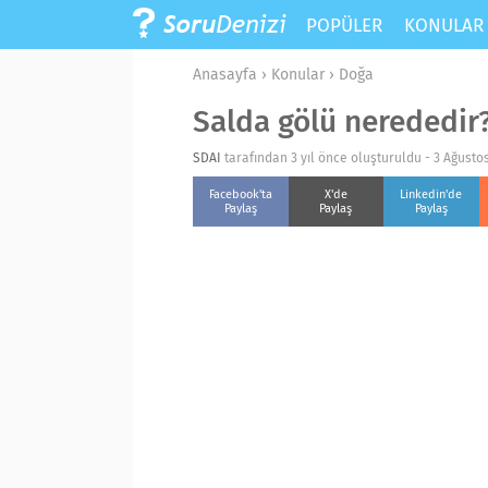
POPÜLER
KONULA
Anasayfa
›
Konular
›
Doğa
Salda gölü nerededir? 
SDAI
tarafından 3 yıl önce oluşturuldu -
3 Ağusto
Facebook'ta
X'de
Linkedin'de
Paylaş
Paylaş
Paylaş