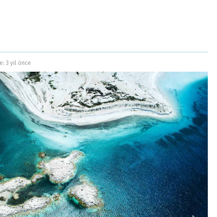
e:
3 yıl önce