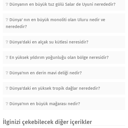
Dünyanın en büyük tuz gölü Salar de Uyuni nerededir?
Dünya' nın en büyük monoliti olan Uluru nedir ve
nerededir?
Dünya'daki en alçak su kütlesi neresidir?
En yüksek yıldırım yoğunluğu olan bölge neresidir?
Dünya'nın en derin mavi deliği nedir?
Dünya'daki en yüksek tropik dağlar nerededir?
Dünya'nın en büyük mağarası nedir?
İlginizi çekebilecek diğer içerikler