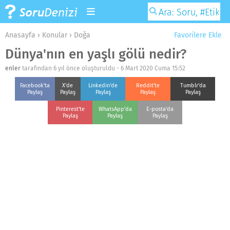
Anasayfa
›
Konular
›
Doğa
Favorilere Ekle
Dünya'nın en yaşlı gölü nedir?
enler
tarafından 6 yıl önce oluşturuldu -
6 Mart 2020 Cuma 15:52
Facebook'ta
X'de
Linkedin'de
Reddit'te
Tumblr'da
Paylaş
Paylaş
Paylaş
Paylaş
Paylaş
Pinterest'te
WhatsApp'da
E-posta'da
Paylaş
Paylaş
Paylaş