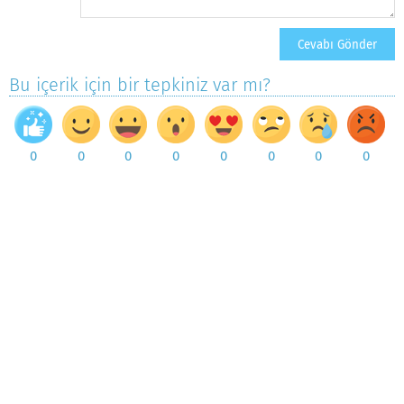
Bu içerik için bir tepkiniz var mı?
0
0
0
0
0
0
0
0