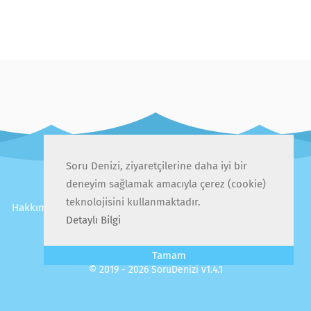
Soru Denizi, ziyaretçilerine daha iyi bir
deneyim sağlamak amacıyla çerez (cookie)
teknolojisini kullanmaktadır.
Hakkımızda
İletişim
Gizlilik Politikası
Kullanıcı Sözleşmesi
Detaylı Bilgi
Sıkça Sorulan Sorular
Tamam
© 2019 - 2026 SoruDenizi v1.4.1