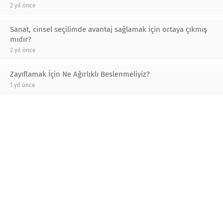
2 yıl önce
Sanat, cinsel seçilimde avantaj sağlamak için ortaya çıkmış
mıdır?
2 yıl önce
Zayıflamak İçin Ne Ağırlıklı Beslenmeliyiz?
1 yıl önce