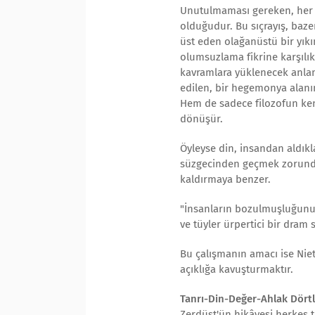
Unutulmaması gereken, her d
olduğudur. Bu sıçrayış, baze
üst eden olağanüstü bir yıkı
olumsuzlama fikrine karşılık
kavramlara yüklenecek anlam 
edilen, bir hegemonya alanına
Hem de sadece filozofun ken
dönüşür.
Öyleyse din, insandan aldıkla
süzgecinden geçmek zorunda
kaldırmaya benzer.
"İnsanların bozulmuşluğunun
ve tüyler ürpertici bir dram s
Bu çalışmanın amacı ise Niet
açıklığa kavuşturmaktır.
Tanrı-Din-Değer-Ahlak Dörtle
Zerdüşt'ün hikâyesi herkes t