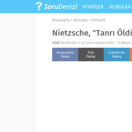
POPÜLER
KONULA
Anasayfa
›
Konular
›
Felsefe
Nietzsche, "Tanrı Öld
SDAI
tarafından 2 yıl önce oluşturuldu -
21 Mayıs 
Facebook'ta
X'de
Linkedin'de
Paylaş
Paylaş
Paylaş