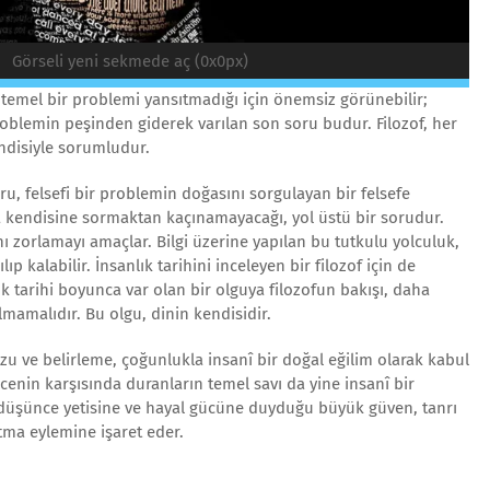
Görseli yeni sekmede aç (0x0px)
 temel bir problemi yansıtmadığı için önemsiz görünebilir;
oblemin peşinden giderek varılan son soru budur. Filozof, her
disiyle sorumludur.
ru, felsefi bir problemin doğasını sorgulayan bir felsefe
 kendisine sormaktan kaçınamayacağı, yol üstü bir sorudur.
nı zorlamayı amaçlar. Bilgi üzerine yapılan bu tutkulu yolculuk,
ıp kalabilir. İnsanlık tarihini inceleyen bir filozof için de
ık tarihi boyunca var olan bir olguya filozofun bakışı, daha
mamalıdır. Bu olgu, dinin kendisidir.
rzu ve belirleme, çoğunlukla insanî bir doğal eğilim olarak kabul
cenin karşısında duranların temel savı da yine insanî bir
n düşünce yetisine ve hayal gücüne duyduğu büyük güven, tanrı
atma eylemine işaret eder.