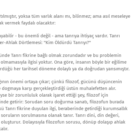
atılmıştır, yoksa tüm varlık alanı mı, bilinmez; ama asıl meseleye
k vermek faydalı olacaktır:
ayabilir - bu önemli değil - ama tanrıya ihtiyaç vardır. Tanrı
r-Ahlak Dörtlemesi: ''Kim Öldürdü Tanrıyı?''
zünde Tanrı fikrine bağlı olmak zorundadır ve bu problemin
 olmamasıyla ilgisi yoktur. Ona göre, insanın böyle bir eğilime
ürdüğü her tarihsel döneme dolaylı ya da doğrudan yansımıştır.
ğının önemi ortaya çıkar; çünkü filozof, gücünü düşüncenin
 dogmaya karşı gerçekleştirdiği üstün muhalefetten alır.
e bir zorunluluk olarak işaret ettiği şey, filozof için
inde getirir: Sorudan soru doğurma sanatı, filozofun burada
Tanrı fikrine duyulan ilgi, beraberinde getirdiği kurumsallık
 soruların sorulmasına olanak tanır. Tanrı dini, din değeri,
 oluşturur. Dolayısıyla filozofun sorusu, dönüp dolaşıp ahlak
alır.