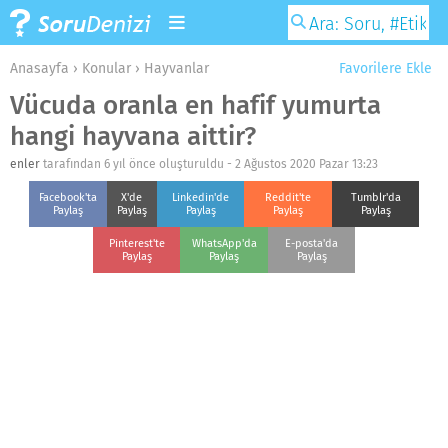
Anasayfa
›
Konular
›
Hayvanlar
Favorilere Ekle
Vücuda oranla en hafif yumurta
hangi hayvana aittir?
enler
tarafından 6 yıl önce oluşturuldu -
2 Ağustos 2020 Pazar 13:23
Facebook'ta
X'de
Linkedin'de
Reddit'te
Tumblr'da
Paylaş
Paylaş
Paylaş
Paylaş
Paylaş
Pinterest'te
WhatsApp'da
E-posta'da
Paylaş
Paylaş
Paylaş