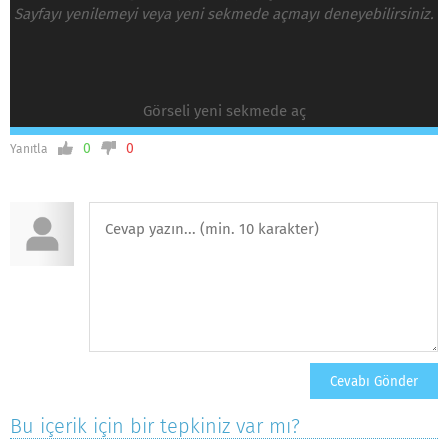
Sayfayı yenilemeyi veya yeni sekmede açmayı deneyebilirsiniz.
Görseli yeni sekmede aç
0
0
Yanıtla
Bu içerik için bir tepkiniz var mı?