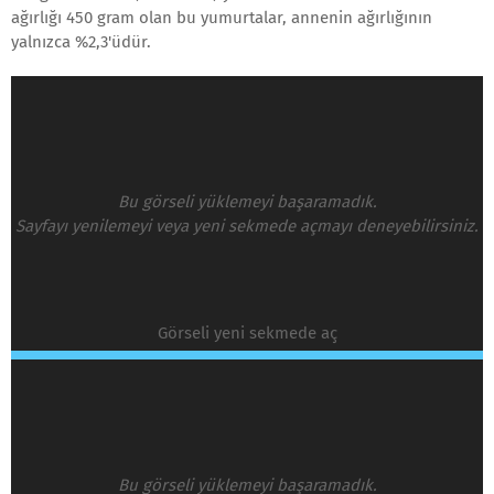
ağırlığı 450 gram olan bu yumurtalar, annenin ağırlığının
yalnızca %2,3'üdür.
Bu görseli yüklemeyi başaramadık.
Sayfayı yenilemeyi veya yeni sekmede açmayı deneyebilirsiniz.
Görseli yeni sekmede aç
Bu görseli yüklemeyi başaramadık.