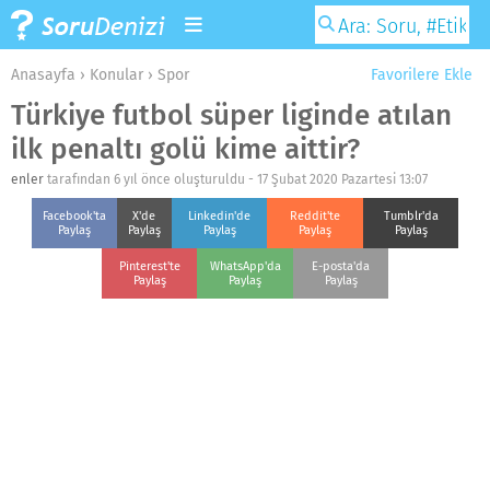
Anasayfa
›
Konular
›
Spor
Favorilere Ekle
Türkiye futbol süper liginde atılan
ilk penaltı golü kime aittir?
enler
tarafından 6 yıl önce oluşturuldu -
17 Şubat 2020 Pazartesi 13:07
Facebook'ta
X'de
Linkedin'de
Reddit'te
Tumblr'da
Paylaş
Paylaş
Paylaş
Paylaş
Paylaş
Pinterest'te
WhatsApp'da
E-posta'da
Paylaş
Paylaş
Paylaş