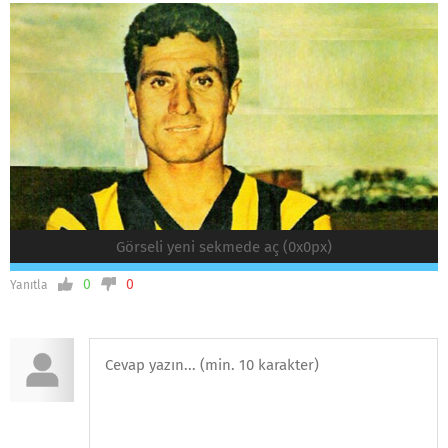
Görseli yeni sekmede aç (0x0px)
0
0
Yanıtla