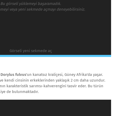
Bu görseli yüklemeyi başaramadık.
emeyi veya yeni sekmede açmayı deneyebilirsiniz.
Görseli yeni sekmede aç
Dorylus fulvus
'un kanatsız kraliçesi, Güney Afrika'da yaşar.
ve kendi cinsinin erkeklerinden yaklaşık 2 cm daha uzundur.
canın karakteristik sarımsı-kahverengini tasvir eder. Bu türün
kiye de bulunmaktadır.