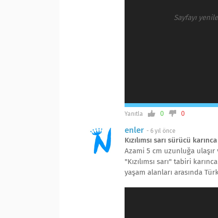
Sayfayı yenil
0
0
Yanıtla
enler
-
6 yıl önce
Kızılımsı sarı sürücü karınca
Azami 5 cm uzunluğa ulaşır 
"Kızılımsı sarı" tabiri karın
yaşam alanları arasında Tür