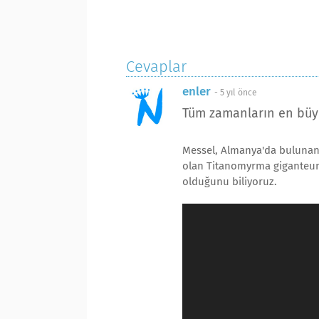
Cevaplar
enler
-
5 yıl önce
Tüm zamanların en büy
Messel, Almanya'da bulunan 
olan Titanomyrma giganteum'
olduğunu biliyoruz.