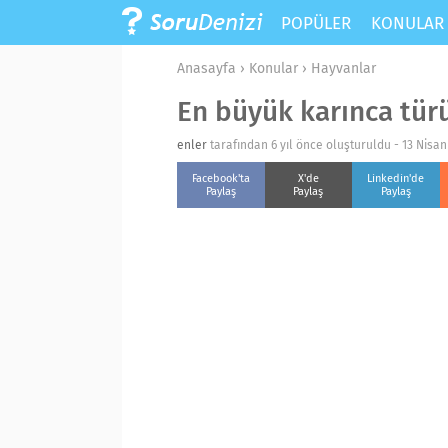
POPÜLER
KONULA
Anasayfa
›
Konular
›
Hayvanlar
En büyük karınca tür
enler
tarafından 6 yıl önce oluşturuldu -
13 Nisan
Facebook'ta
X'de
Linkedin'de
Paylaş
Paylaş
Paylaş