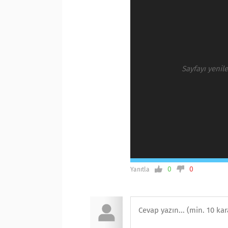
Sayfayı yenil
0
0
Yanıtla