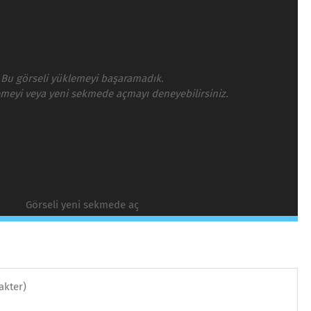
Bu görseli yüklemeyi başaramadık.
emeyi veya yeni sekmede açmayı deneyebilirsiniz.
Görseli yeni sekmede aç