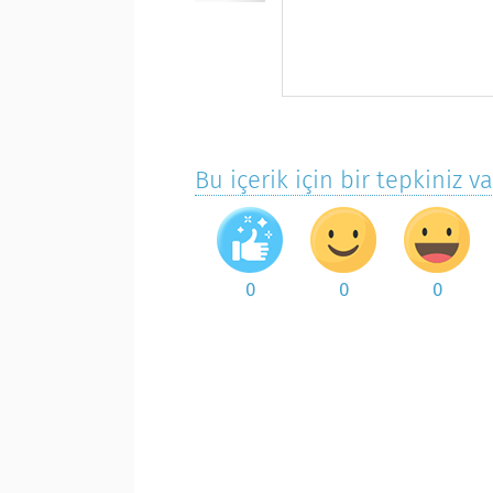
Bu içerik için bir tepkiniz v
0
0
0