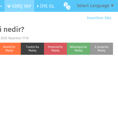
Select Language
▼
R
GİRİŞ YAP
ÜYE OL
Favorilere Ekle
ü nedir?
 2020 Pazartesi 17:10
Reddit'te
Tumblr'da
Pinterest'te
WhatsApp'da
E-posta'da
Paylaş
Paylaş
Paylaş
Paylaş
Paylaş