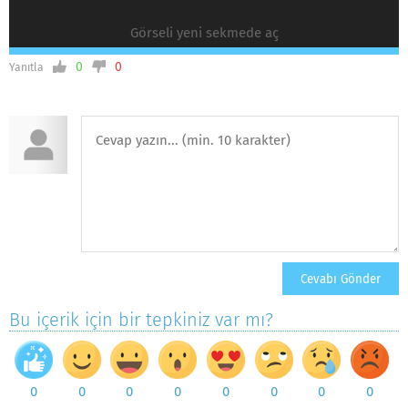
Görseli yeni sekmede aç
0
0
Yanıtla
Bu içerik için bir tepkiniz var mı?
0
0
0
0
0
0
0
0