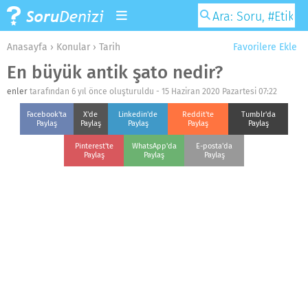
Anasayfa
›
Konular
›
Tarih
Favorilere Ekle
En büyük antik şato nedir?
enler
tarafından 6 yıl önce oluşturuldu -
15 Haziran 2020 Pazartesi 07:22
Facebook'ta
X'de
Linkedin'de
Reddit'te
Tumblr'da
Paylaş
Paylaş
Paylaş
Paylaş
Paylaş
Pinterest'te
WhatsApp'da
E-posta'da
Paylaş
Paylaş
Paylaş