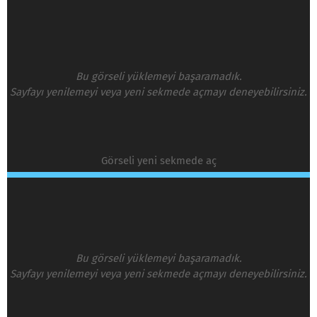
Bu görseli yüklemeyi başaramadık.
Sayfayı yenilemeyi veya yeni sekmede açmayı deneyebilirsiniz.
Görseli yeni sekmede aç
Bu görseli yüklemeyi başaramadık.
Sayfayı yenilemeyi veya yeni sekmede açmayı deneyebilirsiniz.