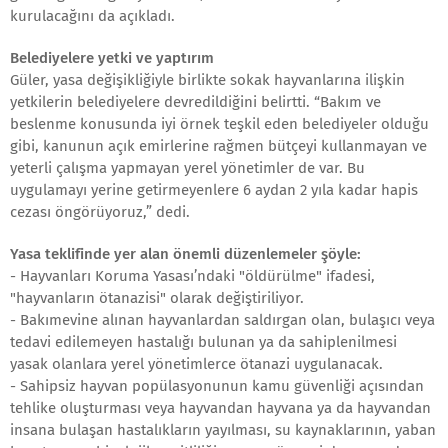
kurulacağını da açıkladı.
Belediyelere yetki ve yaptırım
Güler, yasa değişikliğiyle birlikte sokak hayvanlarına ilişkin
yetkilerin belediyelere devredildiğini belirtti. “Bakım ve
beslenme konusunda iyi örnek teşkil eden belediyeler olduğu
gibi, kanunun açık emirlerine rağmen bütçeyi kullanmayan ve
yeterli çalışma yapmayan yerel yönetimler de var. Bu
uygulamayı yerine getirmeyenlere 6 aydan 2 yıla kadar hapis
cezası öngörüyoruz,” dedi.
Yasa teklifinde yer alan önemli düzenlemeler şöyle:
- Hayvanları Koruma Yasası’ndaki "öldürülme" ifadesi,
"hayvanların ötanazisi" olarak değiştiriliyor.
- Bakımevine alınan hayvanlardan saldırgan olan, bulaşıcı veya
tedavi edilemeyen hastalığı bulunan ya da sahiplenilmesi
yasak olanlara yerel yönetimlerce ötanazi uygulanacak.
- Sahipsiz hayvan popülasyonunun kamu güvenliği açısından
tehlike oluşturması veya hayvandan hayvana ya da hayvandan
insana bulaşan hastalıkların yayılması, su kaynaklarının, yaban