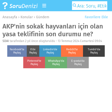
Anasayfa
›
Konular
›
Gündem
Favorilere Ekle
AKP'nin sokak hayvanları için olan
yasa teklifinin son durumu ne?
SDAI
tarafından 2 yıl önce oluşturuldu -
13 Temmuz 2024 Cumartesi 09:04
Facebook'ta
X'de
Linkedin'de
Reddit'te
Tumblr'da
Paylaş
Paylaş
Paylaş
Paylaş
Paylaş
Pinterest'te
WhatsApp'da
E-posta'da
Paylaş
Paylaş
Paylaş