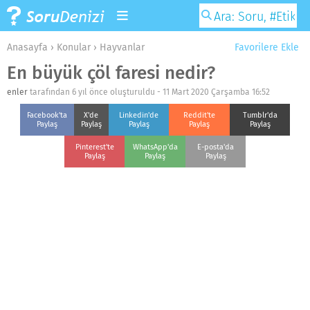
Anasayfa
›
Konular
›
Hayvanlar
Favorilere Ekle
En büyük çöl faresi nedir?
enler
tarafından 6 yıl önce oluşturuldu -
11 Mart 2020 Çarşamba 16:52
Facebook'ta
X'de
Linkedin'de
Reddit'te
Tumblr'da
Paylaş
Paylaş
Paylaş
Paylaş
Paylaş
Pinterest'te
WhatsApp'da
E-posta'da
Paylaş
Paylaş
Paylaş