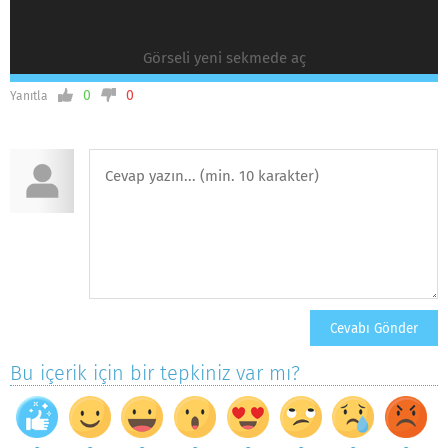
Görseli yeni sekmede aç
0
0
Yanıtla
Bu içerik için bir tepkiniz var mı?