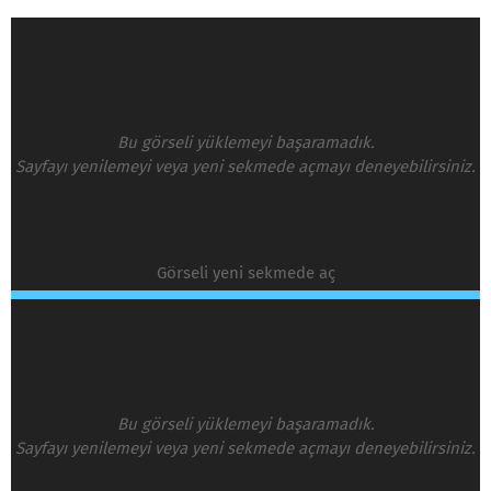
Bu görseli yüklemeyi başaramadık.
Sayfayı yenilemeyi veya yeni sekmede açmayı deneyebilirsiniz.
Görseli yeni sekmede aç
Bu görseli yüklemeyi başaramadık.
Sayfayı yenilemeyi veya yeni sekmede açmayı deneyebilirsiniz.