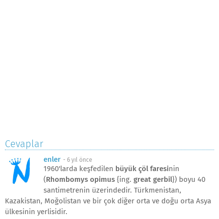
Cevaplar
enler
-
6 yıl önce
1960'larda keşfedilen
büyük çöl faresi
nin
(
Rhombomys opimus
{ing.
great gerbil
}) boyu 40
santimetrenin üzerindedir. Türkmenistan,
Kazakistan, Moğolistan ve bir çok diğer orta ve doğu orta Asya
ülkesinin yerlisidir.