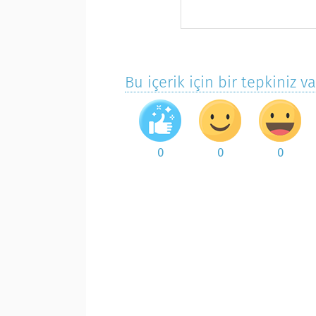
Bu içerik için bir tepkiniz v
0
0
0