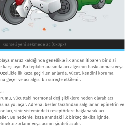
Görseli yeni sekmede aç (0x0px)
olaya maruz kaldığında genellikle ilk andan itibaren bir dizi
le karşılaşır. Bu tepkiler arasında acı algısının baskılanması veya
zellikle ilk kaza geçirilen anlarda, vücut, kendini koruma
a geçer ve acı algısı bu süreçte etkilenir.
a:
umu, vücuttaki hormonal değişikliklere neden olarak acı
asına yol açar. Adrenal bezler tarafından salgılanan epinefrin ve
onları, sinir sistemindeki reseptörlere bağlanarak acı
geller. Bu nedenle, kaza anındaki ilk birkaç dakika içinde,
etmekte zorlanır veya acının şiddeti azalır.