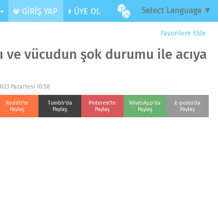
Select Language
▼
R
GİRİŞ YAP
ÜYE OL
Favorilere Ekle
ısı ve vücudun şok durumu ile acıya
2023 Pazartesi 10:58
Reddit'te
Tumblr'da
Pinterest'te
WhatsApp'da
E-posta'da
Paylaş
Paylaş
Paylaş
Paylaş
Paylaş