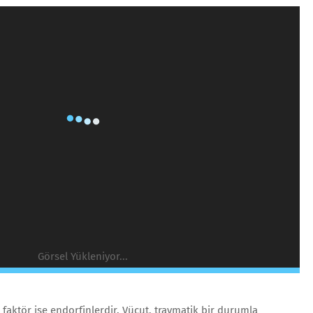
Görsel Yükleniyor...
 faktör ise endorfinlerdir. Vücut, travmatik bir durumla