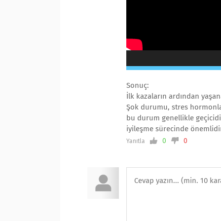
Sonuç:
İlk kazaların ardından yaşan
Şok durumu, stres hormonları
bu durum genellikle geçicidi
iyileşme sürecinde önemlidi
0
0
Yanıtla