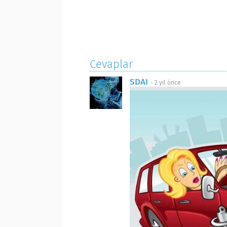
Cevaplar
SDAI
-
2 yıl önce