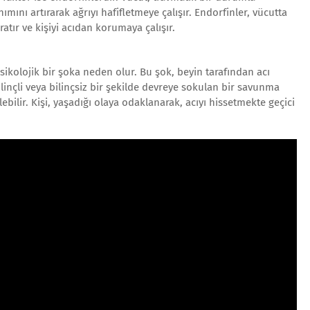
ımını artırarak ağrıyı hafifletmeye çalışır. Endorfinler, vücutta
aratır ve kişiyi acıdan korumaya çalışır.
psikolojik bir şoka neden olur. Bu şok, beyin tarafından acı
linçli veya bilinçsiz bir şekilde devreye sokulan bir savunma
ilir. Kişi, yaşadığı olaya odaklanarak, acıyı hissetmekte geçici