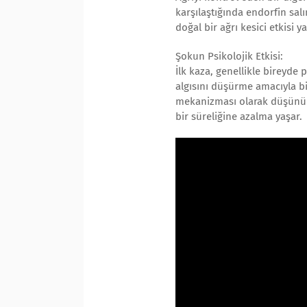
karşılaştığında endorfin salın
doğal bir ağrı kesici etkisi y
Şokun Psikolojik Etkisi:
İlk kaza, genellikle bireyde 
algısını düşürme amacıyla bi
mekanizması olarak düşünüleb
bir süreliğine azalma yaşar.