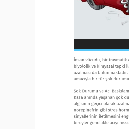
İnsan vücudu, bir travmatik 
biyolojik ve kimyasal tepki i
azalması da bulunmaktadır. Ö
amacıyla bir tür şok durumun
Şok Durumu ve Acı Baskılam
Kaza anında yaşanan şok dur
algısının geçici olarak azalm
norepinefrin gibi stres horm
sinyallerinin iletilmesini en
bireyler genellikle acıyı hiss