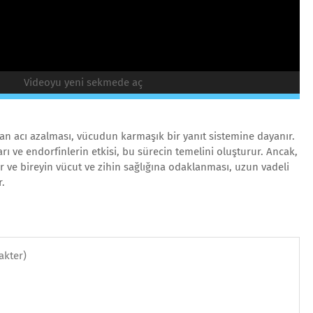
Videoyu yeni sekmede aç
an acı azalması, vücudun karmaşık bir yanıt sistemine dayanır.
 ve endorfinlerin etkisi, bu sürecin temelini oluşturur. Ancak,
r ve bireyin vücut ve zihin sağlığına odaklanması, uzun vadeli
r.