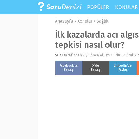
POPÜLER
KONULA
Anasayfa
›
Konular
›
Sağlık
İlk kazalarda acı alg
tepkisi nasıl olur?
SDAI
tarafından 2 yıl önce oluşturuldu -
4 Aralık 
Facebook'ta
X'de
Linkedin'de
Paylaş
Paylaş
Paylaş