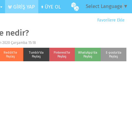
Select Language
▼
R
GİRİŞ YAP
ÜYE OL
Favorilere Ekle
ze nedir?
an 2020 Çarşamba 15:18
Reddit'te
Tumblr'da
Pinterest'te
WhatsApp'da
E-posta'da
Paylaş
Paylaş
Paylaş
Paylaş
Paylaş