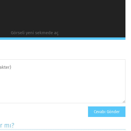
Görseli yeni sekmede aç
ar mı?