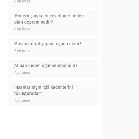
6 yıl önce
Modern çağda en çok ölüme neden
olan deprem nedir?
5 yıl önce
Masaüstü rol yapma oyunu nedir?
2 yıl önce
At nalı neden uğur sembolüdür?
7 yıl önce
İnsanlar niçin içki kadehlerini
tokuştururlar?
7 yıl önce