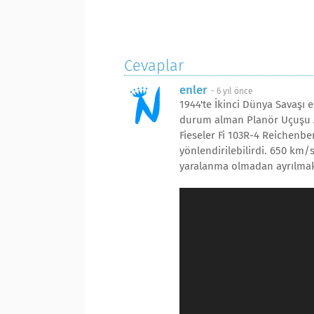
Cevaplar
enler
-
6 yıl önce
1944'te İkinci Dünya Savaşı 
durum alman Planör Uçuşu Ar
Fieseler Fi 103R-4 Reichenbe
yönlendirilebilirdi. 650 km/
yaralanma olmadan ayrılmak 