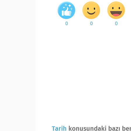
0
0
0
Tarih
konusundaki bazı ben