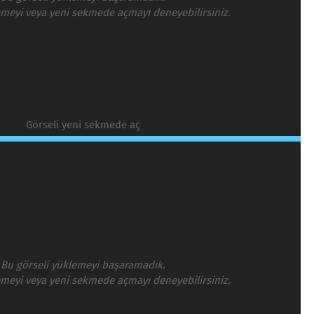
emeyi veya yeni sekmede açmayı deneyebilirsiniz.
Görseli yeni sekmede aç
Bu görseli yüklemeyi başaramadık.
emeyi veya yeni sekmede açmayı deneyebilirsiniz.