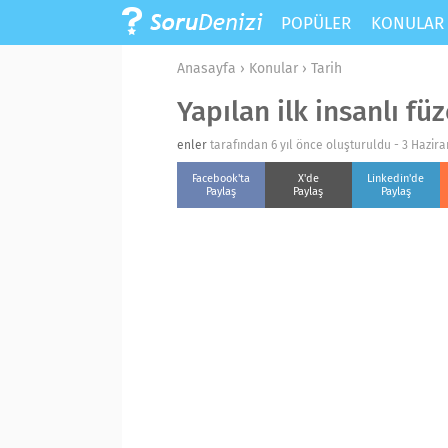
POPÜLER
KONULA
Anasayfa
›
Konular
›
Tarih
Yapılan ilk insanlı fü
enler
tarafından 6 yıl önce oluşturuldu -
3 Hazir
Facebook'ta
X'de
Linkedin'de
Paylaş
Paylaş
Paylaş