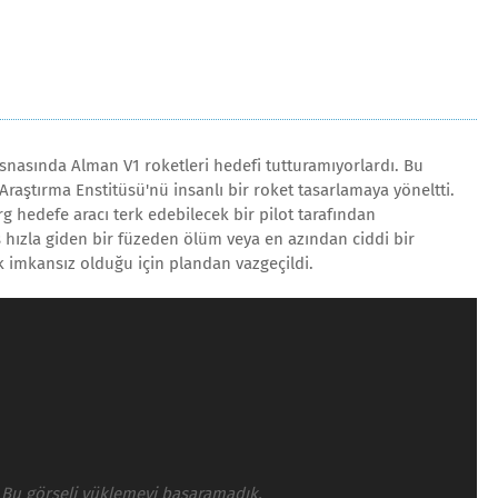
esnasında Alman V1 roketleri hedefi tutturamıyorlardı. Bu
aştırma Enstitüsü'nü insanlı bir roket tasarlamaya yöneltti.
rg hedefe aracı terk edebilecek bir pilot tarafından
s hızla giden bir füzeden ölüm veya en azından ciddi bir
imkansız olduğu için plandan vazgeçildi.
Bu görseli yüklemeyi başaramadık.