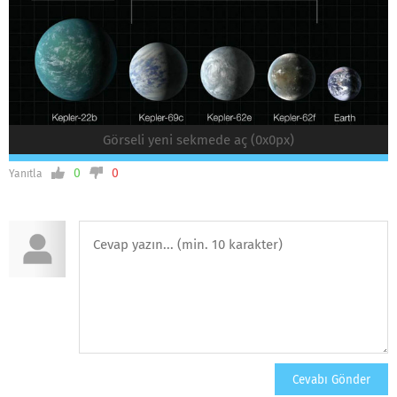
Görseli yeni sekmede aç (0x0px)
0
0
Yanıtla