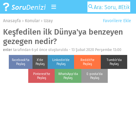
Anasayfa
›
Konular
›
Uzay
Favorilere Ekle
Keşfedilen ilk Dünya'ya benzeyen
gezegen nedir?
enler
tarafından 6 yıl önce oluşturuldu -
13 Şubat 2020 Perşembe 13:00
Facebook'ta
X'de
Linkedin'de
Reddit'te
Tumblr'da
Paylaş
Paylaş
Paylaş
Paylaş
Paylaş
Pinterest'te
WhatsApp'da
E-posta'da
Paylaş
Paylaş
Paylaş