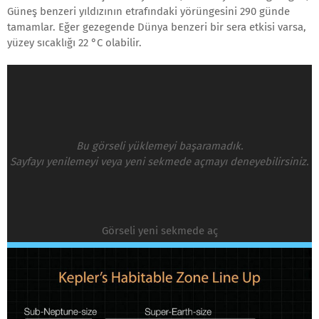
Güneş benzeri yıldızının etrafındaki yörüngesini 290 günde
tamamlar. Eğer gezegende Dünya benzeri bir sera etkisi varsa,
yüzey sıcaklığı 22 °C olabilir.
Bu görseli yüklemeyi başaramadık.
Sayfayı yenilemeyi veya yeni sekmede açmayı deneyebilirsiniz.
Görseli yeni sekmede aç