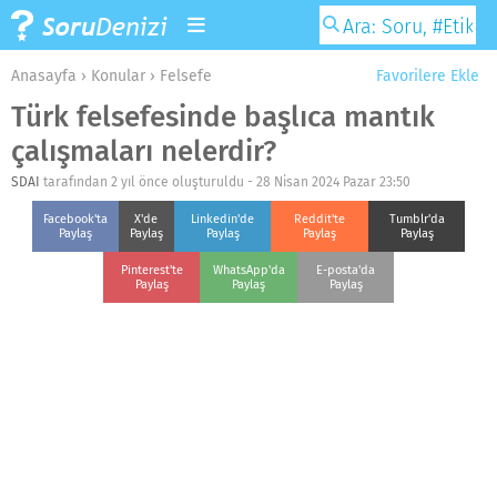
Anasayfa
›
Konular
›
Felsefe
Favorilere Ekle
Türk felsefesinde başlıca mantık
çalışmaları nelerdir?
SDAI
tarafından 2 yıl önce oluşturuldu -
28 Nisan 2024 Pazar 23:50
Facebook'ta
X'de
Linkedin'de
Reddit'te
Tumblr'da
Paylaş
Paylaş
Paylaş
Paylaş
Paylaş
Pinterest'te
WhatsApp'da
E-posta'da
Paylaş
Paylaş
Paylaş