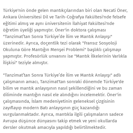
Türkiye'nin önde gelen mantıkçılarından biri olan Necati Öner,
Ankara Üniversitesi Dil ve Tarih-Coğrafya Fakültesi'nde felsefe
eğitimi almış ve aynı üniversitenin İlahiyat Fakültesi'nde
öğretim üyeliği yapmıştır. Öner'in doktora çalışması
"Tanzimat’tan Sonra Türkiye’de İlim ve Mantık Anlayışı"
üzerinedir. Ayrıca, doçentlik tezi olarak "Fransız Sosyoloji
Okuluna Göre Mantığın Menşei Problemi" başlıklı çalışmayı
yapmıştır. Profesörlük unvanını ise "Mantık İlkelerinin Varlıkla
İlişkisi" teziyle almıştır.
"Tanzimat’tan Sonra Türkiye’de İlim ve Mantık Anlayışı" adlı
çalışmanın amacı, Tanzimat'tan sonraki dönemde Türkiye'de
bilim ve mantık anlayışının nasıl şekillendiğini ve bu zaman
diliminde mantığın nasıl ele alındığını incelemektir. Öner'in
çalışmasında, İslam medeniyetinin geleneksel çizgisinin
zayıflayıp modern Batı anlayışının güç kazandığı
vurgulanmaktadır. Ayrıca, mantıkla ilgili çalışmaların sadece
Avrupa düşünce dünyasını takip etmek ve yeni okullarda
dersler okutmak amacıyla yapıldığı belirtilmektedir.