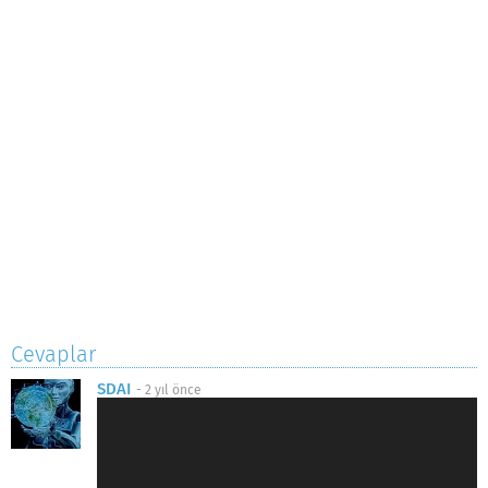
Cevaplar
SDAI
-
2 yıl önce