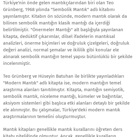
Türkiye'nin önde gelen mantıkçılarından biri olan Teo
Grünberg, 1968 yılında "Sembolik Mantık" adlı kitabını
yayınlamıştır. Kitabın ön sözünde, modern mantık olarak da
bilinen sembolik mantığın klasik mantığı da içerdiği
belirtilmiştir. "Önermeler Mantığı" alt başlığıyla yayınlanan
kitapta, dedüktif çıkarımlar, dilsel ifadelerin mantıksal
analizleri, önerme biçimleri ve doğruluk çizelgeleri, doğruluk
değeri analizi, normal şemalar ve ikililik gibi konular ele
alınarak sembolik mantığın temel yapısı bütünlüklü bir şekilde
incelenmiştir.
Teo Grünberg ve Hüseyin Batuhan ile birlikte yayınladıkları
"Modern Mantık" adlı kitapta ise, modern mantığın temel
araştırma alanları tanıtılmıştır. Kitapta, mantığın semiyotik,
sembolik mantık, niceleme mantığı, kümeler ve bağıntılar,
aksiyom sistemleri gibi başlıca etki alanları detaylı bir şekilde
ele alınmıştır. Bu çalışmalar, Türkiye'deki modern mantık
araştırmalarının temelini oluşturmuştur.
Mantık kitapları genellikle mantık kurallarını öğreten ders
kitabı niteliğinde olmuştur. Ancak, genellikle kuralların