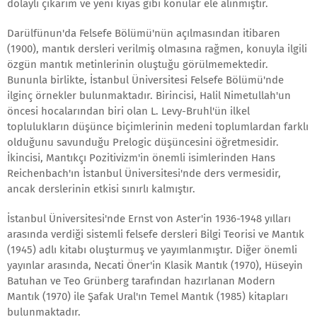
dolaylı çıkarım ve yeni kıyas gibi konular ele alınmıştır.
Darülfünun'da Felsefe Bölümü'nün açılmasından itibaren
(1900), mantık dersleri verilmiş olmasına rağmen, konuyla ilgili
özgün mantık metinlerinin oluştuğu görülmemektedir.
Bununla birlikte, İstanbul Üniversitesi Felsefe Bölümü'nde
ilginç örnekler bulunmaktadır. Birincisi, Halil Nimetullah'un
öncesi hocalarından biri olan L. Levy-Bruhl'ün ilkel
toplulukların düşünce biçimlerinin medeni toplumlardan farklı
olduğunu savunduğu Prelogic düşüncesini öğretmesidir.
İkincisi, Mantıkçı Pozitivizm'in önemli isimlerinden Hans
Reichenbach'ın İstanbul Üniversitesi'nde ders vermesidir,
ancak derslerinin etkisi sınırlı kalmıştır.
İstanbul Üniversitesi'nde Ernst von Aster'in 1936-1948 yılları
arasında verdiği sistemli felsefe dersleri Bilgi Teorisi ve Mantık
(1945) adlı kitabı oluşturmuş ve yayımlanmıştır. Diğer önemli
yayınlar arasında, Necati Öner'in Klasik Mantık (1970), Hüseyin
Batuhan ve Teo Grünberg tarafından hazırlanan Modern
Mantık (1970) ile Şafak Ural'ın Temel Mantık (1985) kitapları
bulunmaktadır.