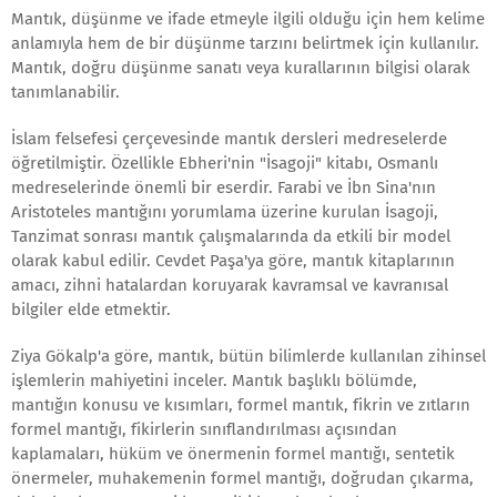
Mantık, düşünme ve ifade etmeyle ilgili olduğu için hem kelime
anlamıyla hem de bir düşünme tarzını belirtmek için kullanılır.
Mantık, doğru düşünme sanatı veya kurallarının bilgisi olarak
tanımlanabilir.
İslam felsefesi çerçevesinde mantık dersleri medreselerde
öğretilmiştir. Özellikle Ebheri'nin "İsagoji" kitabı, Osmanlı
medreselerinde önemli bir eserdir. Farabi ve İbn Sina'nın
Aristoteles mantığını yorumlama üzerine kurulan İsagoji,
Tanzimat sonrası mantık çalışmalarında da etkili bir model
olarak kabul edilir. Cevdet Paşa'ya göre, mantık kitaplarının
amacı, zihni hatalardan koruyarak kavramsal ve kavranısal
bilgiler elde etmektir.
Ziya Gökalp'a göre, mantık, bütün bilimlerde kullanılan zihinsel
işlemlerin mahiyetini inceler. Mantık başlıklı bölümde,
mantığın konusu ve kısımları, formel mantık, fikrin ve zıtların
formel mantığı, fikirlerin sınıflandırılması açısından
kaplamaları, hüküm ve önermenin formel mantığı, sentetik
önermeler, muhakemenin formel mantığı, doğrudan çıkarma,